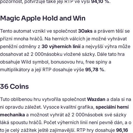
pozornost, potvrzuje také její RTP ve výši
94,10 %
.
Magic Apple Hold and Win
Tento automat vznikl ve společnost
3Oaks
a právem těší se
přízni mnoha hráčů. Na herních válcích je možné vyhrávat
peněžní odměny z
30 výherních linií
a nejvyšší výhra může
dosahovat až 2 000násobku vložené sázky. Dále tato hra
obsahuje Wild symbol, bonusovou hru, free spiny a
multiplikátory a její RTP dosahuje výše
95,78 %
.
36 Coins
Tuto oblíbenou hru vytvořila společnost
Wazdan
a dala si na
ni opravdu záležet. Vysoce kvalitní grafika,
speciální herní
mechanika
a možnost vyhrát až 2 000násobek své sázky
láká spoustu hráčů. Počet výherních linií není pevně dán, a o
to je celý zážitek ještě zajímavější. RTP hry dosahuje
96,16