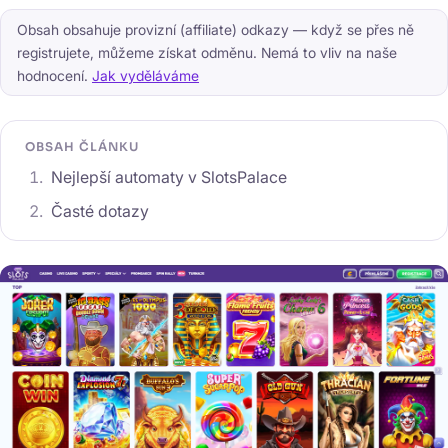
Obsah obsahuje provizní (affiliate) odkazy — když se přes ně
registrujete, můžeme získat odměnu. Nemá to vliv na naše
hodnocení.
Jak vyděláváme
OBSAH ČLÁNKU
Nejlepší automaty v SlotsPalace
Časté dotazy