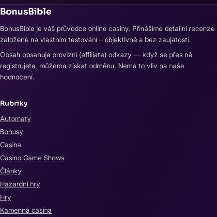
BonusBible
BonusBible je váš průvodce online casiny. Přinášíme detailní recenze
založené na vlastním testování – objektivně a bez zaujatosti.
Obsah obsahuje provizní (affiliate) odkazy — když se přes ně
registrujete, můžeme získat odměnu. Nemá to vliv na naše
hodnocení.
Rubriky
Automaty
Bonusy
Casina
Casino Game Shows
Články
Hazardní hry
Hry
Kamenná casina