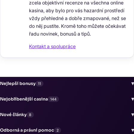
zcela objektivní recenze na všechna online
kasina, aby bylo pro vás hazardní prostředí
vždy přehledné a dobře zmapované, než se
do něj pustíte. Kromě toho můžete očekávat
řadu novinek, bonusů a tipů.
Kontakt a spolupráce
▾
Nejlepší bonusy
11
▾
Nejoblíbenější casina
144
▾
Nové články
8
▾
Odborná a právní pomoc
2