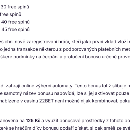
 30 free spinů
free spinů
 40 free spinů
 45 free spinů
chni nově zaregistrovaní hráči, kteří jako první vklad vloží
ko jedna transakce některou z podporovaných platebních met
 veškeré podmínky na čerpání a protočení bonusu určené prov
rádi zahrají online výherní automaty. Tento bonus totiž slibuj
ale samotný název bonusu napovídá, lze si jej aktivovat pouz
sy nabízené v casinu 22BET není možné nijak kombinovat, po
stanovena na
125 Kč
a využít bonusové prostředky z tohoto 
které se hráčům díky bonusu podaří získat, si pak smějí ze sv