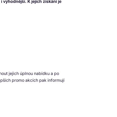
 výhodnější. K jejich získání je
out jejich úplnou nabídku a po
lepších promo akcích pak informují