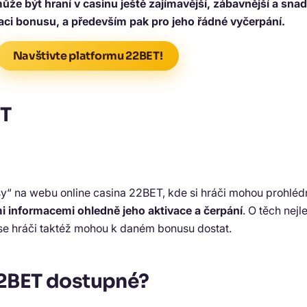
e být hraní v casinu ještě zajímavější, zábavnější a snad i
aci bonusu, a především pak pro jeho řádné vyčerpání.
Navštivte platformu 22BET!
ET
y“ na webu online casina 22BET, kde si hráči mohou prohlédn
i informacemi ohledně jeho aktivace a čerpání
. O těch nej
 se hráči taktéž mohou k daném bonusu dostat.
22BET dostupné?