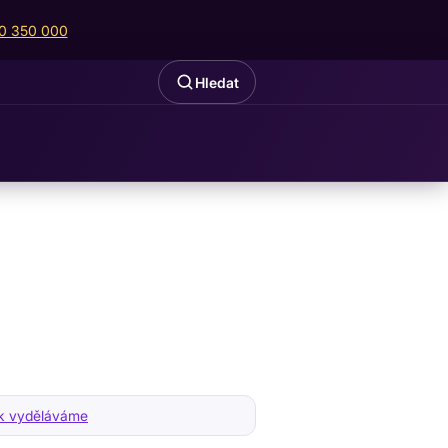
00 350 000
Hledat
k vyděláváme