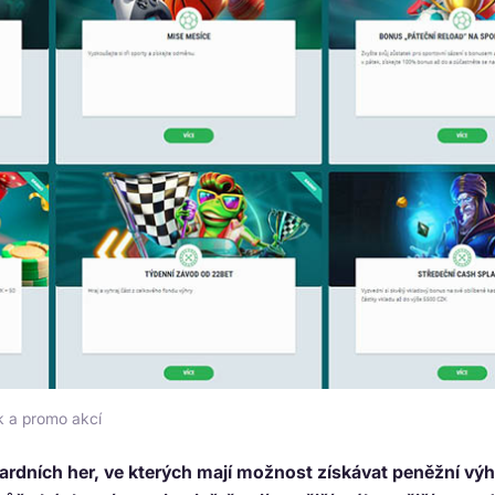
k a promo akcí
rdních her, ve kterých mají možnost získávat peněžní výh