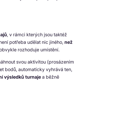
najů
, v rámci kterých jsou taktéž
ení potřeba udělat nic jiného,
než
obvykle rozhoduje umístění.
sáhnout svou aktivitou (prosázením
et bodů, automaticky vyhrává ten,
í výsledků turnaje
a běžně