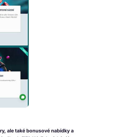
ry, ale také bonusové nabídky a