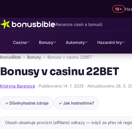
18+
Haz
Recenze casin a bonusů
Casina
Bonusy
Automaty
Hazardní hry
BonusBible
Bonusy
Bonusy v casinu 22BET
Bonusy v casinu 22BET
Kristýna Baranová
· Publikováno
14. 1. 2025
· Aktualizováno
26. 5. 2
✓ Důvěryhodné zdroje
✓ Jak hodnotíme?
Obsah obsahuje provizní (affiliate) odkazy — když se přes ně reg