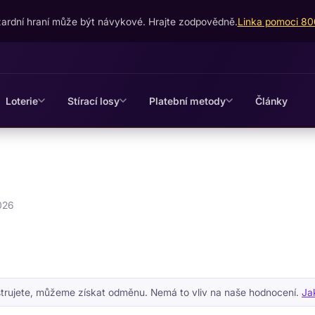
ardní hraní může být návykové. Hrajte zodpovědně.
Linka pomoci 8
Loterie
Stírací losy
Platební metody
Články
026
istrujete, můžeme získat odměnu. Nemá to vliv na naše hodnocení.
Ja