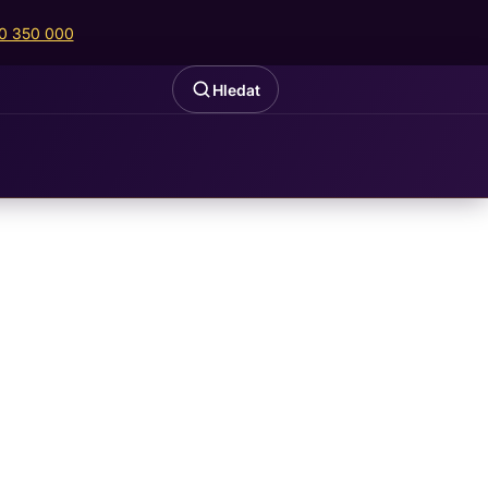
00 350 000
Hledat