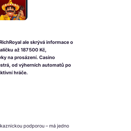
 RichRoyal ale skrývá informace o
balíčku až 187 500 Kč,
ky na prosázení. Casino
strá, od výherních automatů po
ktivní hráče.
 zákaznickou podporou – má jedno