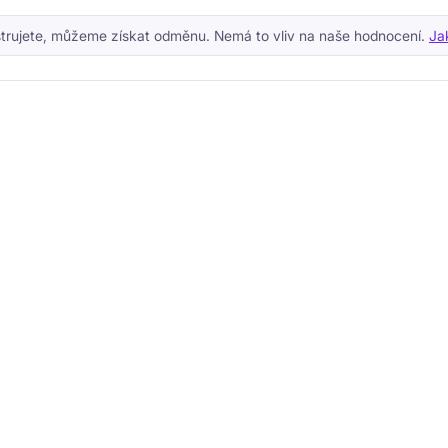
istrujete, můžeme získat odměnu. Nemá to vliv na naše hodnocení.
Ja