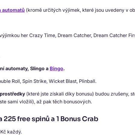
h automatů
(kromě určitých výjimek, které jsou uvedeny v 
výjimkou her Crazy Time, Dream Catcher, Dream Catcher Firs
.
ní automaty, Slingo a
Bingo
.
ble Roll, Spin Strike, Wicket Blast, Plinball.
prostředky
(které jste získali díky bonusu) budou zrušeny, s
te sami vložili), až pak těch bonusových.
a 225 free spinů a 1 Bonus Crab
 Kč každý.