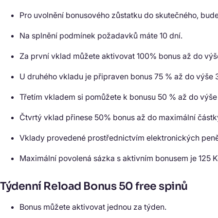
Pro uvolnění bonusového zůstatku do skutečného, budet
Na splnění podmínek požadavků máte 10 dní.
Za první vklad můžete aktivovat 100% bonus až do výše
U druhého vkladu je připraven bonus 75 % až do výše 3
Třetím vkladem si pomůžete k bonusu 50 % až do výše 
Čtvrtý vklad přinese 50% bonus až do maximální částk
Vklady provedené prostřednictvím elektronických peněž
Maximální povolená sázka s aktivním bonusem je 125 K
Týdenní Reload Bonus 50 free spinů
Bonus můžete aktivovat jednou za týden.