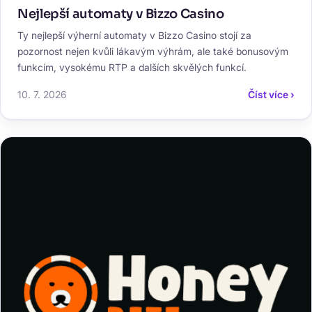
Nejlepší automaty v Bizzo Casino
Ty nejlepší výherní automaty v Bizzo Casino stojí za
pozornost nejen kvůli lákavým výhrám, ale také bonusovým
funkcím, vysokému RTP a dalších skvělých funkcí.
10. 7. 2026
Číst více ›