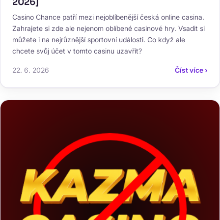
2026]
Casino Chance patří mezi nejoblíbenější česká online casina.
Zahrajete si zde ale nejenom oblíbené casinové hry. Vsadit si
můžete i na nejrůznější sportovní události. Co když ale
chcete svůj účet v tomto casinu uzavřít?
22. 6. 2026
Číst více ›