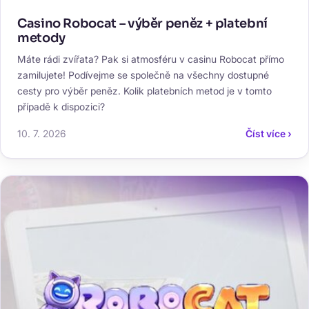
Casino Robocat – výběr peněz + platební
metody
Máte rádi zvířata? Pak si atmosféru v casinu Robocat přímo
zamilujete! Podívejme se společně na všechny dostupné
cesty pro výběr peněz. Kolik platebních metod je v tomto
případě k dispozici?
10. 7. 2026
Číst více ›