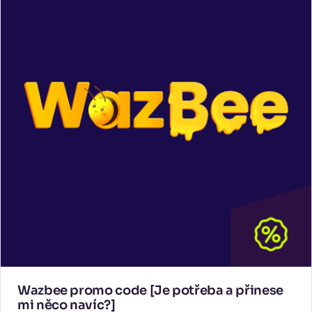
Wazbee promo code [Je potřeba a přinese
mi něco navíc?]