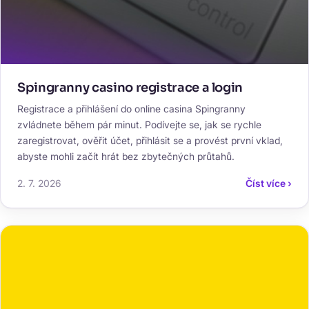
Spingranny casino registrace a login
Registrace a přihlášení do online casina Spingranny
zvládnete během pár minut. Podívejte se, jak se rychle
zaregistrovat, ověřit účet, přihlásit se a provést první vklad,
abyste mohli začít hrát bez zbytečných průtahů.
2. 7. 2026
Číst více ›