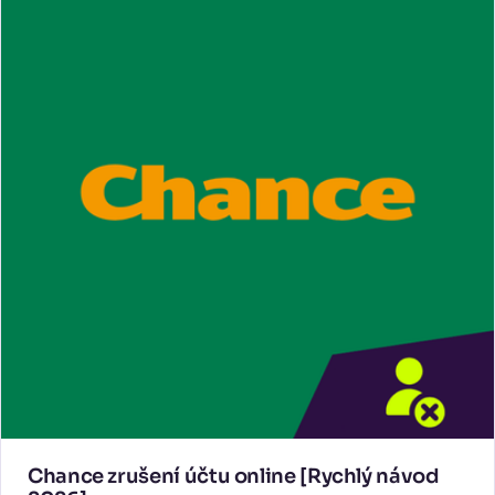
Chance zrušení účtu online [Rychlý návod