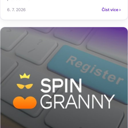
6. 7. 2026
Číst více ›