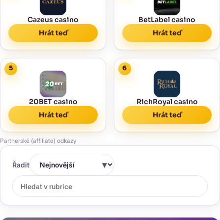
Cazeus casino
BetLabel casino
Hrát teď
Hrát teď
5
6
20BET casino
RichRoyal casino
Hrát teď
Hrát teď
Partnerské (affiliate) odkazy
▾
Řadit
Hledat v rubrice