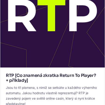
RTP [Co znamená zkratka Return To Player?
+ příklady]
Jsou to tři písmena, s nimiž se setkáte u každého výherního
automatu. Jakou hodnotu vlastně reprezentují? RTP je
zavedený pojem ve světě online casin, který si nyní krátce
představíme!