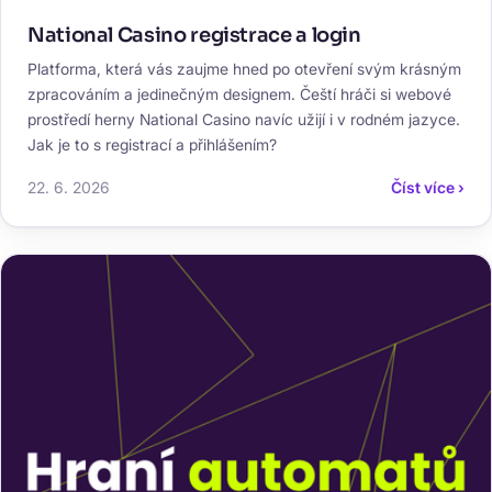
National Casino registrace a login
Platforma, která vás zaujme hned po otevření svým krásným
zpracováním a jedinečným designem. Čeští hráči si webové
prostředí herny National Casino navíc užijí i v rodném jazyce.
Jak je to s registrací a přihlášením?
22. 6. 2026
Číst více ›