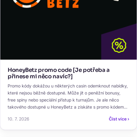
HoneyBetz promo code [Je potřeba a
přinese mi něco navíc?]
Promo kódy dokážou u některých casin odemknout nabídky,
které nejsou běžně dostupné. Může jít o peněžní bonusy,
free spiny nebo speciální přístup k turnajům. Je ale něco
takového dostupné u HoneyBetz a získáte s promo kódem
víc?
10. 7. 2026
Číst více ›