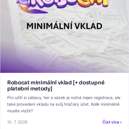
Robocat minimální vklad [+ dostupné
platební metody]
Pro užití si zábavy, her a sázek je nutná nejen registrace, ale
také provedení vkladu na svůj hráčský účet. Kolik minimálně
musíte vložit?
10. 7. 2026
Číst více ›