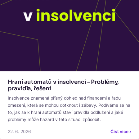
Hraní automatů v insolvenci – Problémy,
pravidla, řešení
Insolvence znamená přísný dohled nad financemi a řadu
omezení, která se mohou dotknout i zábavy. Podíváme se na
to, jak se k hraní automatů staví pravidla oddlužení a jaké
problémy může hazard v této situaci způsobit.
22. 6. 2026
Číst více ›