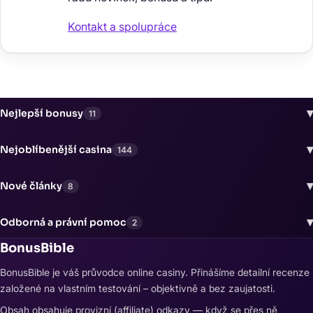
Kontakt a spolupráce
▾
Nejlepší bonusy
11
▾
Nejoblíbenější casina
144
▾
Nové články
8
▾
Odborná a právní pomoc
2
BonusBible
BonusBible je váš průvodce online casiny. Přinášíme detailní recenze
založené na vlastním testování – objektivně a bez zaujatosti.
Obsah obsahuje provizní (affiliate) odkazy — když se přes ně