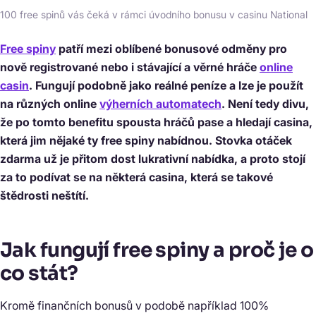
100 free spinů vás čeká v rámci úvodního bonusu v casinu National
Free spiny
patří mezi oblíbené bonusové odměny pro
nově registrované nebo i stávající a věrné hráče
online
casin
. Fungují podobně jako reálné peníze a lze je použít
na různých online
výherních automatech
. Není tedy divu,
že po tomto benefitu spousta hráčů pase a hledají casina,
která jim nějaké ty free spiny nabídnou. Stovka otáček
zdarma už je přitom dost lukrativní nabídka, a proto stojí
za to podívat se na některá casina, která se takové
štědrosti neštítí.
Jak fungují free spiny a proč je o
co stát?
Kromě finančních bonusů v podobě například 100%