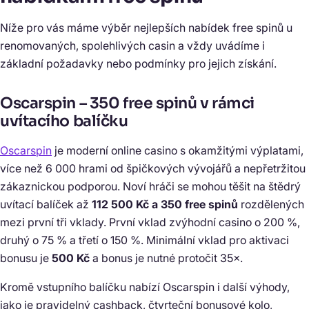
Níže pro vás máme výběr nejlepších nabídek free spinů u
renomovaných, spolehlivých casin a vždy uvádíme i
základní požadavky nebo podmínky pro jejich získání.
Oscarspin – 350 free spinů v rámci
uvítacího balíčku
Oscarspin
je moderní online casino s okamžitými výplatami,
více než 6 000 hrami od špičkových vývojářů a nepřetržitou
zákaznickou podporou. Noví hráči se mohou těšit na štědrý
uvítací balíček až
112 500 Kč a 350 free spinů
rozdělených
mezi první tři vklady. První vklad zvýhodní casino o 200 %,
druhý o 75 % a třetí o 150 %. Minimální vklad pro aktivaci
bonusu je
500 Kč
a bonus je nutné protočit 35×.
Kromě vstupního balíčku nabízí Oscarspin i další výhody,
jako je pravidelný cashback, čtvrteční bonusové kolo,