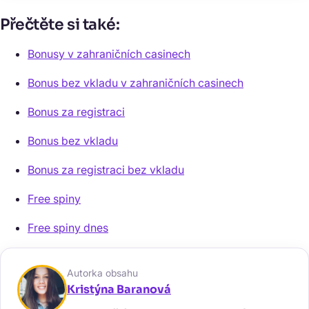
Přečtěte si také:
Bonusy v zahraničních casinech
Bonus bez vkladu v zahraničních casinech
Bonus za registraci
Bonus bez vkladu
Bonus za registraci bez vkladu
Free spiny
Free spiny dnes
Autorka obsahu
Kristýna Baranová