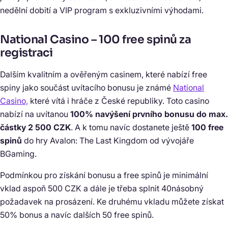
nedělní dobití a VIP program s exkluzivními výhodami.
National Casino – 100 free spinů za
registraci
Dalším kvalitním a ověřeným casinem, které nabízí free
spiny jako součást uvítacího bonusu je známé
National
Casino,
které vítá i hráče z České republiky. Toto casino
nabízí na uvítanou
100% navýšení prvního bonusu do max.
částky 2 500 CZK
. A k tomu navíc dostanete ještě
100 free
spinů
do hry Avalon: The Last Kingdom od vývojáře
BGaming.
Podmínkou pro získání bonusu a free spinů je minimální
vklad aspoň 500 CZK a dále je třeba splnit 40násobný
požadavek na prosázení. Ke druhému vkladu můžete získat
50% bonus a navíc dalších 50 free spinů.