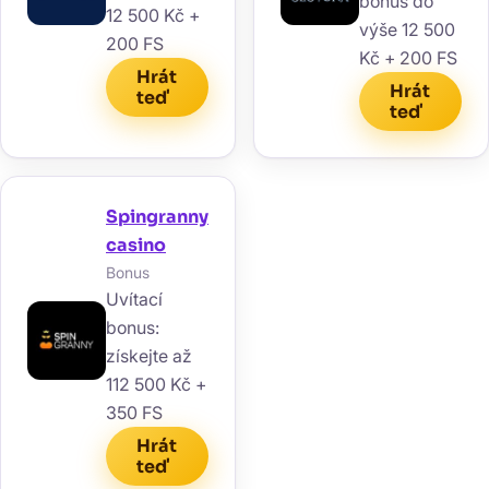
bonus do
12 500 Kč +
výše 12 500
200 FS
Kč + 200 FS
Hrát
Hrát
teď
teď
Spingranny
casino
Bonus
Uvítací
bonus:
získejte až
112 500 Kč +
350 FS
Hrát
teď