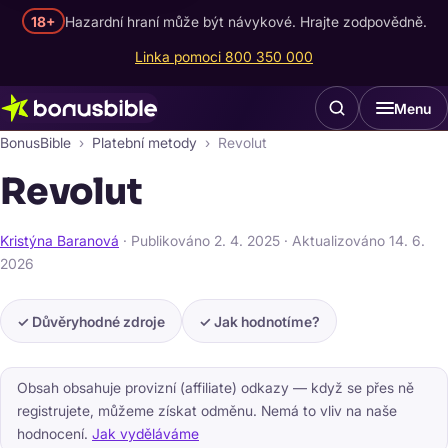
18+
Hazardní hraní může být návykové. Hrajte zodpovědně.
Linka pomoci 800 350 000
Menu
BonusBible
Platební metody
Revolut
Revolut
Kristýna Baranová
· Publikováno
2. 4. 2025
· Aktualizováno
14. 6.
2026
✓ Důvěryhodné zdroje
✓ Jak hodnotíme?
Obsah obsahuje provizní (affiliate) odkazy — když se přes ně
registrujete, můžeme získat odměnu. Nemá to vliv na naše
hodnocení.
Jak vyděláváme