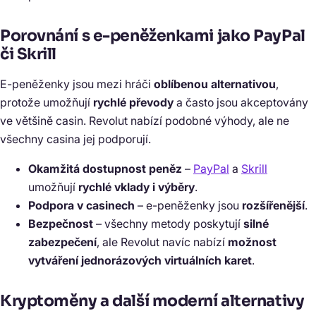
Porovnání s e-peněženkami jako PayPal
či Skrill
E-peněženky jsou mezi hráči
oblíbenou alternativou
,
protože umožňují
rychlé převody
a často jsou akceptovány
ve většině casin. Revolut nabízí podobné výhody, ale ne
všechny casina jej podporují.
Okamžitá dostupnost peněz
–
PayPal
a
Skrill
umožňují
rychlé vklady i výběry
.
Podpora v casinech
– e-peněženky jsou
rozšířenější
.
Bezpečnost
– všechny metody poskytují
silné
zabezpečení
, ale Revolut navíc nabízí
možnost
vytváření jednorázových virtuálních karet
.
Kryptoměny a další moderní alternativy