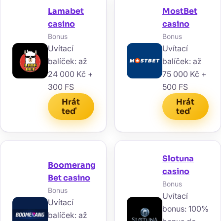
Lamabet
MostBet
casino
casino
Bonus
Bonus
Uvítací
Uvítací
balíček: až
balíček: až
24 000 Kč +
75 000 Kč +
300 FS
500 FS
Hrát
Hrát
teď
teď
Slotuna
Boomerang
casino
Bet casino
Bonus
Bonus
Uvítací
Uvítací
bonus: 100%
balíček: až