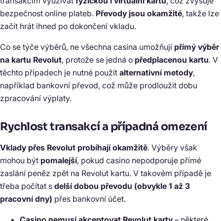
transakcím využívat
fyzickou i virtuální kartu
, což zvyšuje
bezpečnost online plateb.
Převody jsou okamžité
, takže lze
začít hrát ihned po dokončení vkladu.
Co se týče výběrů, ne všechna casina umožňují
přímý výběr
na kartu Revolut
, protože se jedná o
předplacenou kartu
. V
těchto případech je nutné použít
alternativní metody
,
například bankovní převod, což může prodloužit dobu
zpracování výplaty.
Rychlost transakcí a případná omezení
Vklady přes Revolut probíhají okamžitě
. Výběry však
mohou být
pomalejší
, pokud casino nepodporuje přímé
zaslání peněz zpět na Revolut kartu. V takovém případě je
třeba počítat s
delší dobou převodu (obvykle 1 až 3
pracovní dny)
přes bankovní účet.
Casino nemusí akceptovat Revolut karty
– některé