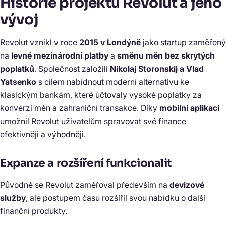
Historie projektu Revolut a jeho
vývoj
Revolut vznikl v roce
2015 v Londýně
jako startup zaměřený
na
levné mezinárodní platby
a
směnu měn bez skrytých
poplatků
. Společnost založili
Nikolaj Storonskij a Vlad
Yatsenko
s cílem nabídnout moderní alternativu ke
klasickým bankám, které účtovaly vysoké poplatky za
konverzi měn a zahraniční transakce. Díky
mobilní aplikaci
umožnil Revolut uživatelům spravovat své finance
efektivněji a výhodněji.
Expanze a rozšíření funkcionalit
Původně se Revolut zaměřoval především na
devizové
služby
, ale postupem času rozšířil svou nabídku o další
finanční produkty.