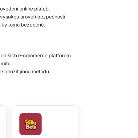
rovedení online plateb.
e vysokou úroveň bezpečnosti.
 díky tomu bezpečné.
a dalších e-commerce platforem.
ymitu.
é použít jinou metodu.