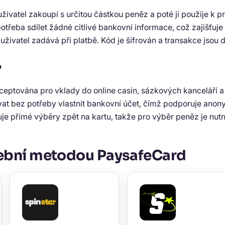
uživatel zakoupí s určitou částkou peněz a poté ji použije k p
potřeba sdílet žádné citlivé bankovní informace, což zajišťuj
 uživatel zadává při platbě. Kód je šifrován a transakce jsou
?
ceptována pro vklady do online casin, sázkových kanceláří 
vat bez potřeby vlastnit bankovní účet, čímž podporuje anon
 přímé výběry zpět na kartu, takže pro výběr peněz je nutn
latební metodou PaysafeCard