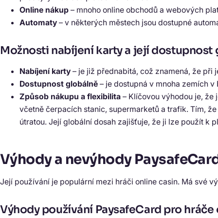
Online nákup
– mnoho online obchodů a webových platfo
Automaty
– v některých městech jsou dostupné automat
Možnosti nabíjení karty a její dostupnost
Nabíjení karty
– je již přednabitá, což znamená, že při 
Dostupnost globálně
– je dostupná v mnoha zemích v Ev
Způsob nákupu a flexibilita
– Klíčovou výhodou je, že 
včetně čerpacích stanic, supermarketů a trafik. Tím, že
útratou. Její globální dosah zajišťuje, že ji lze použít 
Výhody a nevýhody PaysafeCard 
Její používání je populární mezi hráči online casin. Má své 
Výhody používání PaysafeCard pro hráče 