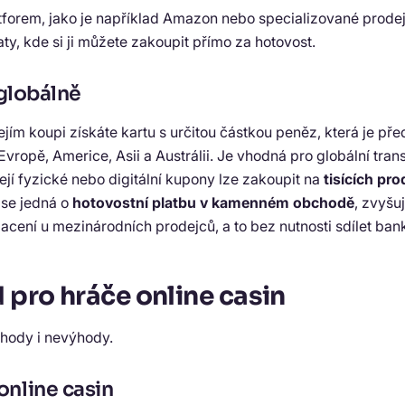
rem, jako je například Amazon nebo specializované prodejny
y, kde si ji můžete zakoupit přímo za hotovost.
 globálně
jejím koupi získáte kartu s určitou částkou peněz, která je př
ropě, Americe, Asii a Austrálii. Je vhodná pro globální tran
její fyzické nebo digitální kupony lze zakoupit na
tisících pro
 se jedná o
hotovostní platbu v kamenném obchodě
, zvyšu
k placení u mezinárodních prodejců, a to bez nutnosti sdílet ban
pro hráče online casin
výhody i nevýhody.
online casin