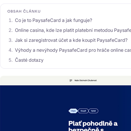
OBSAH ČLÁNKU
Co je to PaysafeCard a jak funguje?
Online casina, kde lze platit platební metodou Paysa
Jak si zaregistrovat účet a kde koupit PaysafeCard?
Výhody a nevýhody PaysafeCard pro hráče online ca
Časté dotazy