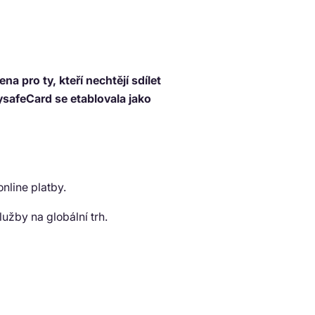
na pro ty, kteří nechtějí sdílet
safeCard se etablovala jako
nline platby.
užby na globální trh.