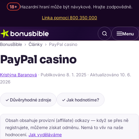
18+
Hazardní hraní může být návykové. Hrajte zodpovědně.
Linka pomoci 800 350 000
Menu
BonusBible
Články
PayPal casino
PayPal casino
Kristýna Baranová
· Publikováno
8. 1. 2025
· Aktualizováno
10. 6.
2026
✓ Důvěryhodné zdroje
✓ Jak hodnotíme?
Obsah obsahuje provizní (affiliate) odkazy — když se přes ně
registrujete, můžeme získat odměnu. Nemá to vliv na naše
hodnocení.
Jak vyděláváme