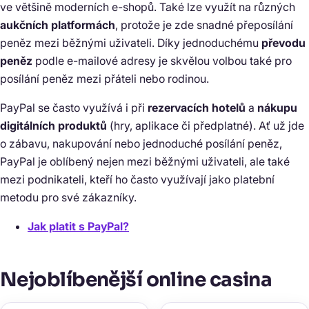
ve většině moderních e-shopů. Také lze využít na různých
aukčních platformách
, protože je zde snadné přeposílání
peněz mezi běžnými uživateli. Díky jednoduchému
převodu
peněz
podle e-mailové adresy je skvělou volbou také pro
posílání peněz mezi přáteli nebo rodinou.
PayPal se často využívá i při
rezervacích hotelů
a
nákupu
digitálních produktů
(hry, aplikace či předplatné). Ať už jde
o zábavu, nakupování nebo jednoduché posílání peněz,
PayPal je oblíbený nejen mezi běžnými uživateli, ale také
mezi podnikateli, kteří ho často využívají jako platební
metodu pro své zákazníky.
Jak platit s PayPal?
Nejoblíbenější online casina