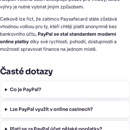
výhry je nutné vybírat jiným způsobem.
Celkově lze říct, že zatímco Paysafecard stále zůstává
vhodnou volbou pro ty, kteří chtějí platit anonymně bez
bankovního účtu,
PayPal se stal
standardem moderní
online platby
díky své rychlosti, pohodlí, dostupnosti a
možnosti spravovat finance na jednom místě.
Časté dotazy
Co je PayPal?
Lze PayPal využít v online casinech?
Platí se za PayPal účet nějaké poplatky?