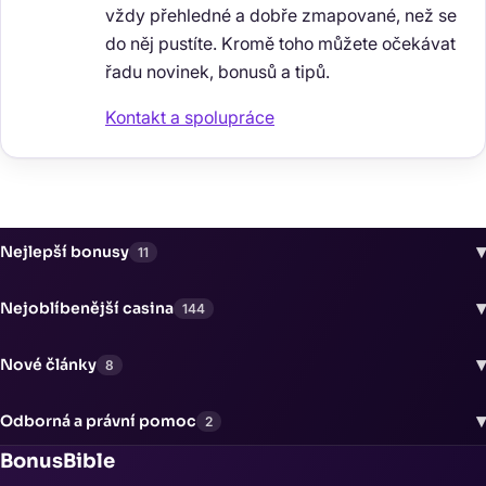
vždy přehledné a dobře zmapované, než se
do něj pustíte. Kromě toho můžete očekávat
řadu novinek, bonusů a tipů.
Kontakt a spolupráce
▾
Nejlepší bonusy
11
▾
Nejoblíbenější casina
144
▾
Nové články
8
▾
Odborná a právní pomoc
2
BonusBible