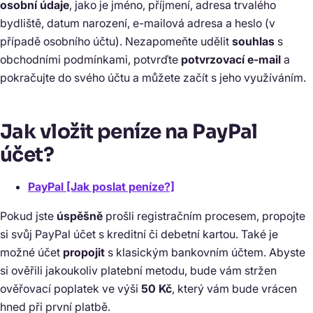
osobní údaje
, jako je jméno, příjmení, adresa trvalého
bydliště, datum narození, e-mailová adresa a heslo (v
případě osobního účtu). Nezapomeňte udělit
souhlas
s
obchodními podmínkami, potvrďte
potvrzovací e-mail
a
pokračujte do svého účtu a můžete začít s jeho využíváním.
Jak vložit peníze na PayPal
účet?
PayPal [Jak poslat peníze?]
Pokud jste
úspěšně
prošli registračním procesem, propojte
si svůj PayPal účet s kreditní či debetní kartou. Také je
možné účet
propojit
s klasickým bankovním účtem. Abyste
si ověřili jakoukoliv platební metodu, bude vám stržen
ověřovací poplatek ve výši
50 Kč
, který vám bude vrácen
hned při první platbě.