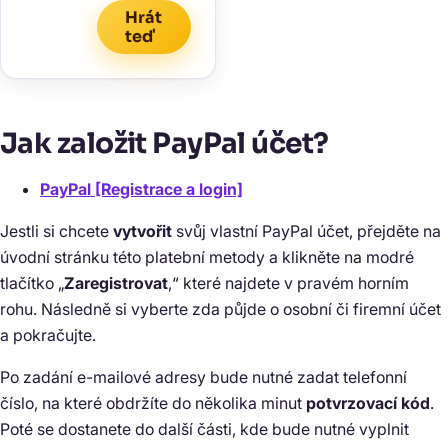
Hrát
teď
Jak založit PayPal účet?
PayPal [Registrace a login]
Jestli si chcete
vytvořit
svůj vlastní PayPal účet, přejděte na
úvodní stránku této platební metody a klikněte na modré
tlačítko „
Zaregistrovat
,“ které najdete v pravém horním
rohu. Následně si vyberte zda půjde o osobní či firemní účet
a pokračujte.
Po zadání e-mailové adresy bude nutné zadat telefonní
číslo, na které obdržíte do několika minut
potvrzovací kód
.
Poté se dostanete do další části, kde bude nutné vyplnit