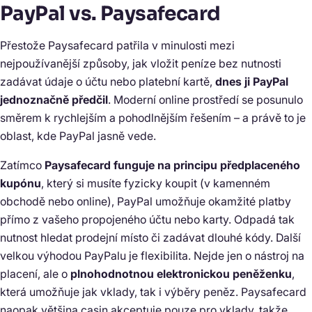
PayPal vs. Paysafecard
Přestože Paysafecard patřila v minulosti mezi
nejpoužívanější způsoby, jak vložit peníze bez nutnosti
zadávat údaje o účtu nebo platební kartě,
dnes ji PayPal
jednoznačně předčil
. Moderní online prostředí se posunulo
směrem k rychlejším a pohodlnějším řešením – a právě to je
oblast, kde PayPal jasně vede.
Zatímco
Paysafecard funguje na principu
předplaceného
kupónu
, který si musíte fyzicky koupit (v kamenném
obchodě nebo online), PayPal umožňuje okamžité platby
přímo z vašeho propojeného účtu nebo karty. Odpadá tak
nutnost hledat prodejní místo či zadávat dlouhé kódy. Další
velkou výhodou PayPalu je flexibilita. Nejde jen o nástroj na
placení, ale o
plnohodnotnou elektronickou peněženku
,
která umožňuje jak vklady, tak i výběry peněz. Paysafecard
naopak většina casin akceptuje pouze pro vklady, takže