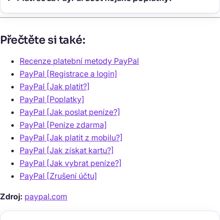
Přečtěte si také:
Recenze platební metody PayPal
PayPal [Registrace a login]
PayPal [Jak platit?]
PayPal [Poplatky]
PayPal [Jak poslat peníze?]
PayPal [Peníze zdarma]
PayPal [Jak platit z mobilu?]
PayPal [Jak získat kartu?]
PayPal [Jak vybrat peníze?]
PayPal [Zrušení účtu]
Zdroj:
paypal.com