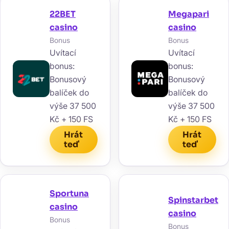
22BET
Megapari
casino
casino
Bonus
Bonus
Uvítací
Uvítací
bonus:
bonus:
Bonusový
Bonusový
balíček do
balíček do
výše 37 500
výše 37 500
Kč + 150 FS
Kč + 150 FS
Hrát
Hrát
teď
teď
Sportuna
Spinstarbet
casino
casino
Bonus
Bonus