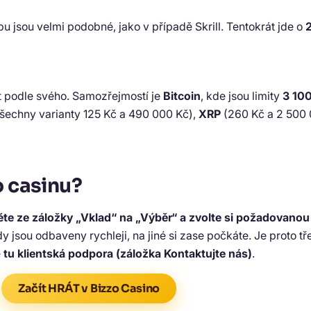
tbu jsou velmi podobné, jako v případě Skrill. Tentokrát jde o
t podle svého. Samozřejmostí je
Bitcoin
, kde jsou limity
3 10
šechny varianty 125 Kč a 490 000 Kč),
XRP
(260 Kč a 2 500 
o casinu?
ěte ze záložky „Vklad“ na „Výběr“ a zvolte si požadovanou 
 jsou odbaveny rychleji, na jiné si zase počkáte. Je proto tř
e
tu klientská podpora (záložka Kontaktujte nás)
.
Začít HRÁT v Bizzo Casino