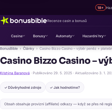
18+
Haz
Recenze casin a bonusů
Casina
Bonusy
Automaty
Hazardní hry
BonusBible
Články
Casino Bizzo Casino – výběr peněz + plateb
Casino Bizzo Casino – vý
Kristýna Baranová
· Publikováno
29. 5. 2025
· Aktualizováno
3. 1. 2
✓ Důvěryhodné zdroje
✓ Jak hodnotíme?
Obsah obsahuje provizní (affiliate) odkazy — když se přes ně reg