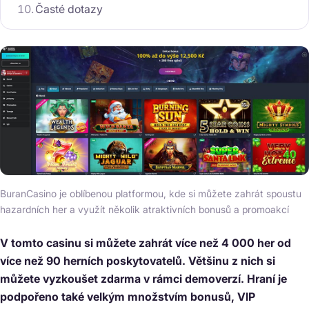
Časté dotazy
BuranCasino je oblíbenou platformou, kde si můžete zahrát spoustu
hazardních her a využít několik atraktivních bonusů a promoakcí
V tomto casinu si můžete zahrát více než 4 000 her od
více než 90 herních poskytovatelů. Většinu z nich si
můžete vyzkoušet zdarma v rámci demoverzí. Hraní je
podpořeno také velkým množstvím bonusů, VIP