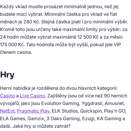
Každý vklad musíte prosázet minimálně jednou, než jej
budete moci vybrat. Minimální částka pro vklad ve fiat
měnách je 280 Kč. Stejná částka platí i pro minimální výběr.
Kromě toho jsou určeny také maximální limity pro výběr: za
24 hodin můžete vybrat maximálně 12 500 Kč a za měsíc
175 000 Kč. Tato hodnota může být vyšší, pokud jste VIP
členem casina.
Hry
Herní nabídka je rozdělena do dvou hlavních kategorií:
Casino
a
Live Casino
. Zajištěny jsou od více než 90 herních
vývojářů, jako jsou Evolution Gaming, Yggdrasil, Amusnet,
NetEnt
,
Pragmatic Play
, ELK Studios, Quickspin, Play’n GO,
ELA Games, Gamzix, 3 Oaks Gaming, Ezugi, KA Gaming a
další. Jaké hry si můžete zahrát?