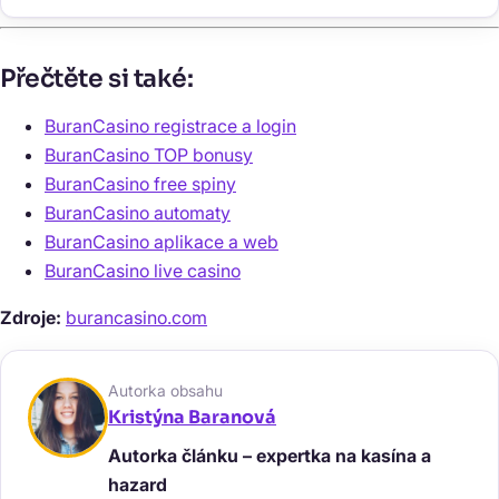
Přečtěte si také:
BuranCasino registrace a login
BuranCasino TOP bonusy
BuranCasino free spiny
BuranCasino automaty
BuranCasino aplikace a web
BuranCasino live casino
Zdroje:
burancasino.com
Autorka obsahu
Kristýna Baranová
Autorka článku – expertka na kasína a
hazard