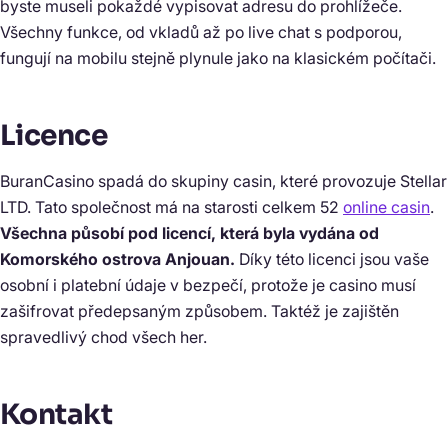
byste museli pokaždé vypisovat adresu do prohlížeče.
Všechny funkce, od vkladů až po live chat s podporou,
fungují na mobilu stejně plynule jako na klasickém počítači.
Licence
BuranCasino spadá do skupiny casin, které provozuje Stellar
LTD. Tato společnost má na starosti celkem 52
online casin
.
Všechna působí pod licencí, která byla vydána od
Komorského ostrova Anjouan.
Díky této licenci jsou vaše
osobní i platební údaje v bezpečí, protože je casino musí
zašifrovat předepsaným způsobem. Taktéž je zajištěn
spravedlivý chod všech her.
Kontakt