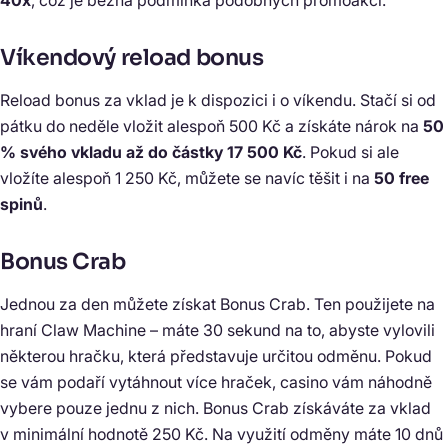
40x
, což je běžná podmínka podobných promoakcí.
Víkendový reload bonus
Reload bonus za vklad je k dispozici i o víkendu. Stačí si od
pátku do neděle vložit alespoň 500 Kč a získáte nárok na
50
% svého vkladu až do částky 17 500 Kč
. Pokud si ale
vložíte alespoň 1 250 Kč, můžete se navíc těšit i na
50 free
spinů
.
Bonus Crab
Jednou za den můžete získat Bonus Crab. Ten použijete na
hraní Claw Machine – máte 30 sekund na to, abyste vylovili
některou hračku, která představuje určitou odměnu. Pokud
se vám podaří vytáhnout více hraček, casino vám náhodně
vybere pouze jednu z nich. Bonus Crab získáváte za vklad
v minimální hodnotě 250 Kč. Na využití odměny máte 10 dnů