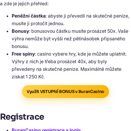
a zde je jejich přehled:
Peněžní částka
: abyste ji převedli na skutečné peníze,
musíte ji protočit jednou.
Bonusy
: bonusovou částku musíte prosázet 50x. Vaše
výhra nemůže být vyšší než pětinásobek připsaného
bonusu.
Free spiny
: casino vybere hry, kde je můžete uplatnit.
Výhry z nich je třeba prosázet 40x, aby byly
převedeny na skutečné peníze. Maximálně můžete
získat 1 250 Kč.
Využít VSTUPNÍ BONUS v BuranCasino
Registrace
BuranCasino registrace a login