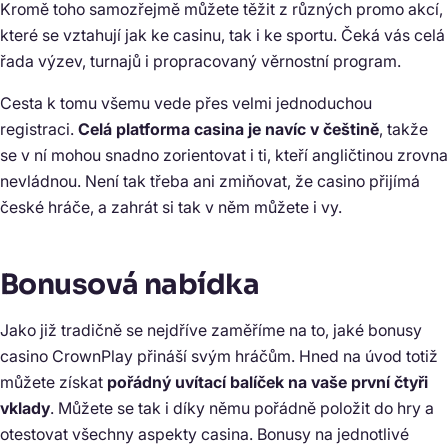
Kromě toho samozřejmě můžete těžit z různých promo akcí,
které se vztahují jak ke casinu, tak i ke sportu. Čeká vás celá
řada výzev, turnajů i propracovaný věrnostní program.
Cesta k tomu všemu vede přes velmi jednoduchou
registraci.
Celá platforma casina je navíc v češtině
, takže
se v ní mohou snadno zorientovat i ti, kteří angličtinou zrovna
nevládnou. Není tak třeba ani zmiňovat, že casino přijímá
české hráče, a zahrát si tak v něm můžete i vy.
Bonusová nabídka
Jako již tradičně se nejdříve zaměříme na to, jaké bonusy
casino CrownPlay přináší svým hráčům. Hned na úvod totiž
můžete získat
pořádný uvítací balíček na vaše první čtyři
vklady
. Můžete se tak i díky němu pořádně položit do hry a
otestovat všechny aspekty casina. Bonusy na jednotlivé