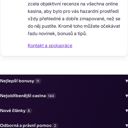
zcela objektivní recenze na všechna online
kasina, aby bylo pro vás hazardní prostředí
vždy přehledné a dobře zmapované, než se
do něj pustíte. Kromě toho můžete očekávat
řadu novinek, bonusů a tipů.
Kontakt a spolupráce
▾
Nejlepší bonusy
11
▾
Nejoblíbenější casina
144
▾
Nové články
8
▾
Odborná a právní pomoc
2