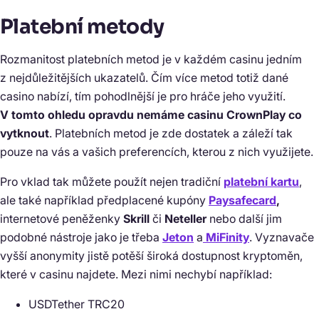
Platební metody
Rozmanitost platebních metod je v každém casinu jedním
z nejdůležitějších ukazatelů. Čím více metod totiž dané
casino nabízí, tím pohodlnější je pro hráče jeho využití.
V tomto ohledu opravdu nemáme casinu CrownPlay co
vytknout
. Platebních metod je zde dostatek a záleží tak
pouze na vás a vašich preferencích, kterou z nich využijete.
Pro vklad tak můžete použít nejen tradiční
platební kartu
,
ale také například předplacené kupóny
Paysafecard
,
internetové peněženky
Skrill
či
Neteller
nebo další jim
podobné nástroje jako je třeba
Jeton
a
MiFinity
. Vyznavače
vyšší anonymity jistě potěší široká dostupnost kryptoměn,
které v casinu najdete. Mezi nimi nechybí například:
USDTether TRC20