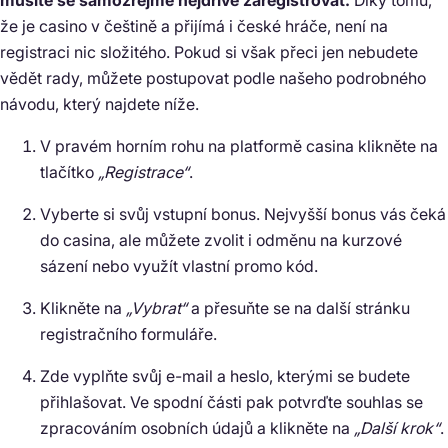
musíte se samozřejmě nejdříve zaregistrovat.
Díky tomu,
že je casino v češtině a přijímá i české hráče, není na
registraci nic složitého. Pokud si však přeci jen nebudete
vědět rady, můžete postupovat podle našeho podrobného
návodu, který najdete níže.
V pravém horním rohu na platformě casina klikněte na
tlačítko
„Registrace“
.
Vyberte si svůj vstupní bonus. Nejvyšší bonus vás čeká
do casina, ale můžete zvolit i odměnu na kurzové
sázení nebo využít vlastní promo kód.
Klikněte na
„Vybrat“
a přesuňte se na další stránku
registračního formuláře.
Zde vyplňte svůj e-mail a heslo, kterými se budete
přihlašovat. Ve spodní části pak potvrďte souhlas se
zpracováním osobních údajů a klikněte na
„Další krok“
.