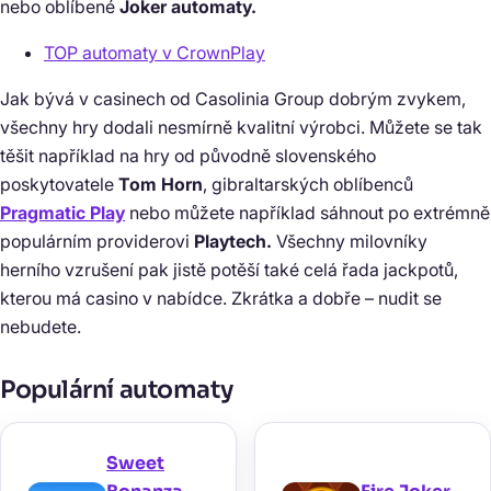
nebo oblíbené
Joker automaty.
TOP automaty v CrownPlay
Jak bývá v casinech od Casolinia Group dobrým zvykem,
všechny hry dodali nesmírně kvalitní výrobci. Můžete se tak
těšit například na hry od původně slovenského
poskytovatele
Tom Horn
, gibraltarských oblíbenců
Pragmatic Play
nebo můžete například sáhnout po extrémně
populárním providerovi
Playtech.
Všechny milovníky
herního vzrušení pak jistě potěší také celá řada jackpotů,
kterou má casino v nabídce. Zkrátka a dobře – nudit se
nebudete.
Populární automaty
Sweet