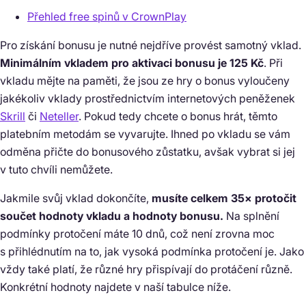
Přehled free spinů v CrownPlay
Pro získání bonusu je nutné nejdříve provést samotný vklad.
Minimálním vkladem pro aktivaci bonusu je 125 Kč
. Při
vkladu mějte na paměti, že jsou ze hry o bonus vyloučeny
jakékoliv vklady prostřednictvím internetových peněženek
Skrill
či
Neteller
. Pokud tedy chcete o bonus hrát, těmto
platebním metodám se vyvarujte. Ihned po vkladu se vám
odměna přičte do bonusového zůstatku, avšak vybrat si jej
v tuto chvíli nemůžete.
Jakmile svůj vklad dokončíte,
musíte celkem 35× protočit
součet hodnoty vkladu a hodnoty bonusu.
Na splnění
podmínky protočení máte 10 dnů, což není zrovna moc
s přihlédnutím na to, jak vysoká podmínka protočení je. Jako
vždy také platí, že různé hry přispívají do protáčení různě.
Konkrétní hodnoty najdete v naší tabulce níže.