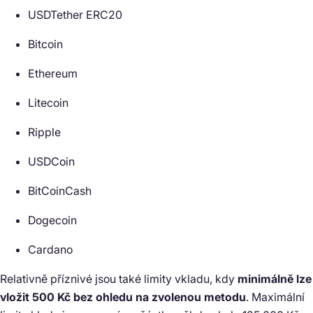
USDTether ERC20
Bitcoin
Ethereum
Litecoin
Ripple
USDCoin
BitCoinCash
Dogecoin
Cardano
Relativně příznivé jsou také limity vkladu, kdy
minimálně lze
vložit 500 Kč bez ohledu na zvolenou metodu
. Maximální