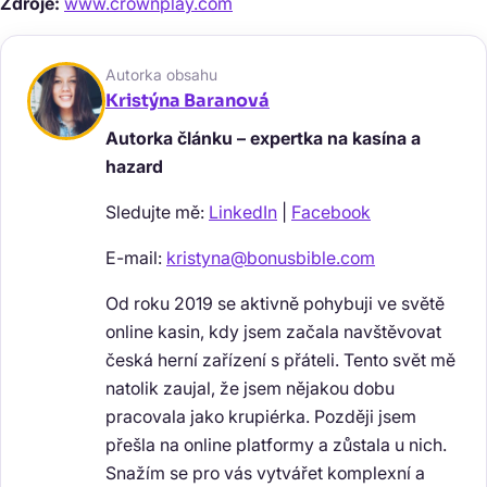
Zdroje:
www.crownplay.com
Autorka obsahu
Kristýna Baranová
Autorka článku – expertka na kasína a
hazard
Sledujte mě:
LinkedIn
|
Facebook
E-mail:
kristyna@bonusbible.com
Od roku 2019 se aktivně pohybuji ve světě
online kasin, kdy jsem začala navštěvovat
česká herní zařízení s přáteli. Tento svět mě
natolik zaujal, že jsem nějakou dobu
pracovala jako krupiérka. Později jsem
přešla na online platformy a zůstala u nich.
Snažím se pro vás vytvářet komplexní a