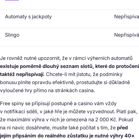
Automaty s jackpoty
Nepřispíva
Slingo
Nepřispív
Je rovněž nutné upozornit, že v rámci výherních automatů
existuje poměrně dlouhý seznam slotů, které do protočení
taktéž nepřispívají
. Chcete-li mít jistotu, že podmínky
bonusu plníte opravdu efektivně, prostudujte si důkladně
vyloučené hry přímo na stránkách casina.
Free spiny se připisují postupně a casino vám vždy
v notifikaci sdělí, v jaké hře je můžete vyzvednout. Platí pak,
že maximální výhra v nich je omezená na 2 000 Kč. Pokud
na ni navíc dosáhnete, musíte také počítat s tím, že
před
jejím připsáním do reálného zůstatku je nutné výhry 40×