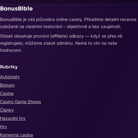
BonusBible
BonusBible je váš průvodce online casiny. Přinášíme detailní recenze
založené na vlastním testování – objektivně a bez zaujatosti.
Obsah obsahuje provizní (affiliate) odkazy — když se přes ně
registrujete, můžeme získat odměnu. Nemá to vliv na naše
hodnocení.
Rubriky
Automaty
Bonusy
Casina
Casino Game Shows
Články
Hazardní hry
Hry
Kamenná casina