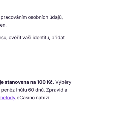
 zpracováním osobních údajů,
řen.
u, ověřit vaši identitu, přidat
 je stanovena na 100 Kč.
Výběry
peněz lhůtu 60 dnů. Zpravidla
 metody
eCasino nabízí.