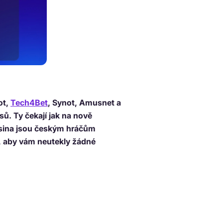
ot,
Tech4Bet
, Synot, Amusnet a
sů. Ty čekají jak na nově
Casina jsou českým hráčům
at, aby vám neutekly žádné