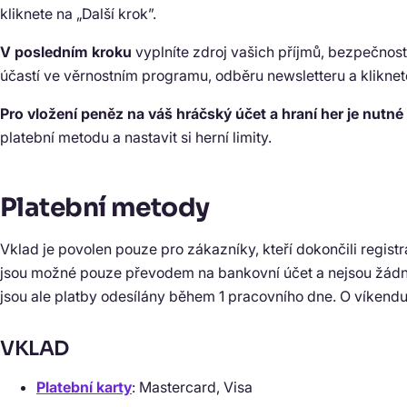
kliknete na „Další krok”.
V posledním kroku
vyplníte zdroj vašich příjmů, bezpečnos
účastí ve věrnostním programu, odběru newsletteru a klikne
Pro vložení peněz na váš hráčský účet a hraní her je nutné 
platební metodu a nastavit si herní limity.
Platební metody
Vklad je povolen pouze pro zákazníky, kteří dokončili regist
jsou možné pouze převodem na bankovní účet a nejsou žádn
jsou ale platby odesílány během 1 pracovního dne. O víkend
VKLAD
Platební karty
: Mastercard, Visa