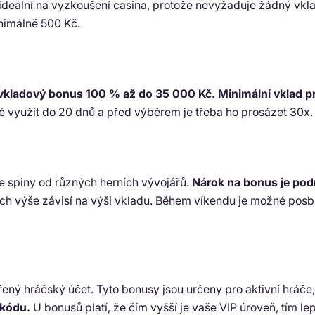
 ideální na vyzkoušení casina, protože nevyžaduje žádný vkl
inimálně 500 Kč.
vkladový bonus 100 % až do 35 000 Kč. Minimální vklad pr
né využít do 20 dnů a před výběrem je třeba ho prosázet 30x.
e spiny od různých herních vývojářů.
Nárok na bonus je pod
ich výše závisí na výši vkladu. Během víkendu je možné posbír
ený hráčský účet. Tyto bonusy jsou určeny pro aktivní hráče,
okódu.
U bonusů platí, že čím vyšší je vaše VIP úroveň, tím l