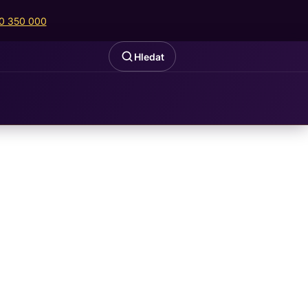
00 350 000
Hledat