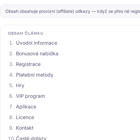
Obsah obsahuje provizní (affiliate) odkazy — když se přes ně reg
OBSAH ČLÁNKU
Úvodní informace
Bonusová nabídka
Registrace
Platební metody
Hry
VIP program
Aplikace
Licence
Kontakt
Časté dotazy