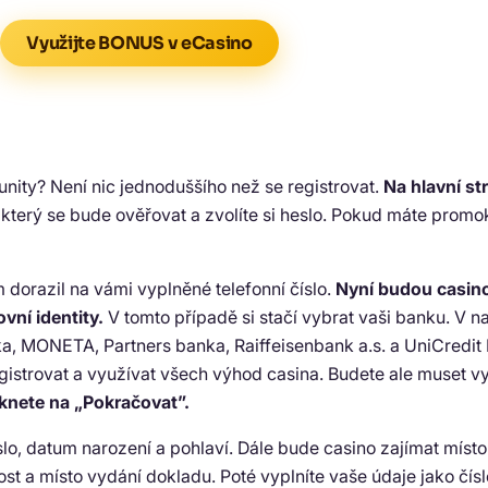
Využijte BONUS v eCasino
munity? Není nic jednoduššího než se registrovat.
Na hlavní st
n, který se bude ověřovat a zvolíte si heslo. Pokud máte prom
 dorazil na vámi vyplněné telefonní číslo.
Nyní budou casino
vní identity.
V tomto případě si stačí vybrat vaši banku. V n
nka, MONETA, Partners banka, Raiffeisenbank a.s. a UniCredi
egistrovat a využívat všech výhod casina. Budete ale muset v
iknete na „Pokračovat”.
lo, datum narození a pohlaví. Dále bude casino zajímat místo n
nost a místo vydání dokladu. Poté vyplníte vaše údaje jako čís