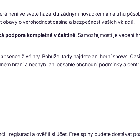
erá není ve světě hazardu žádným nováčkem a na trhu působí
mít obavy o věrohodnost casina a bezpečnost vašich vkladů.
cká podpora kompletně v češtině
. Samozřejmostí je vedení 
bsence živé hry. Bohužel tady najdete ani herní shows. Casi
dném hraní a nechybí ani obsáhlé obchodní podmínky a cent
ili registraci a ověřili si účet. Free spiny budete dostávat p