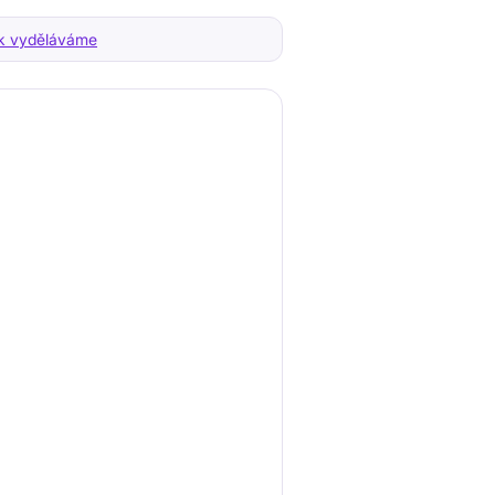
k vyděláváme