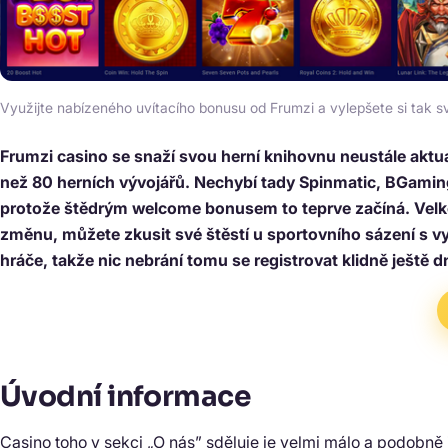
Využijte nabízeného uvítacího bonusu od Frumzi a vylepšete si tak s
Frumzi casino se snaží svou herní knihovnu neustále aktua
než 80 herních vývojářů. Nechybí tady Spinmatic, BGami
protože štědrým welcome bonusem to teprve začíná. Velké
změnu, můžete zkusit své štěstí u sportovního sázení s v
hráče, takže nic nebrání tomu se registrovat klidně ještě 
Úvodní informace
Casino toho v sekci „O nás” sděluje je velmi málo a podobně 