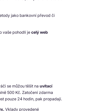
 metody jako bankovní převod či
o vaše pohodlí je
celý web
ráči se můžou těšit na
uvítací
imálně 500 Kč. Zatočení zdarma
ost pouze 24 hodin, pak propadají.
0x.
Vklady provedené