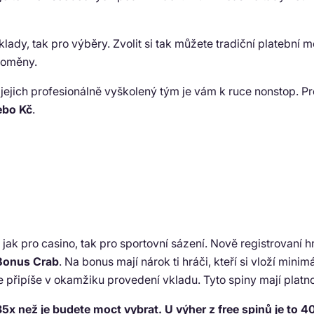
klady, tak pro výběry. Zvolit si tak můžete tradiční platební
ptoměny.
jejich profesionálně vyškolený tým je vám k ruce nonstop. Pr
ebo Kč
.
ak pro casino, tak pro sportovní sázení. Nově registrovaní h
Bonus Crab
. Na bonus mají nárok ti hráči, kteří si vloží min
 připíše v okamžiku provedení vkladu. Tyto spiny mají platn
x než je budete moct vybrat. U výher z free spinů je to 4