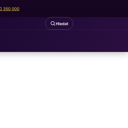
00 350 000
Hledat