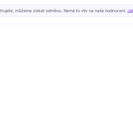
istrujete, můžeme získat odměnu. Nemá to vliv na naše hodnocení.
Ja