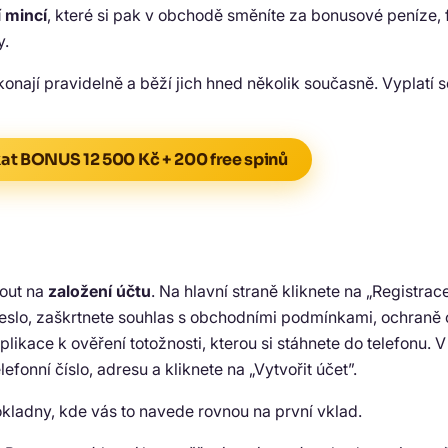
í mincí
, které si pak v obchodě směníte za bonusové peníze, 
y.
 konají pravidelně a běží jich hned několik současně. Vyplatí
kat BONUS 12 500 Kč + 200 free spinů
nout na
založení účtu
. Na hlavní straně kliknete na „Registrac
i heslo, zaškrtnete souhlas s obchodními podmínkami, ochraně 
aplikace k ověření totožnosti, kterou si stáhnete do telefonu. V
efonní číslo, adresu a kliknete na „Vytvořit účet”.
kladny, kde vás to navede rovnou na první vklad.