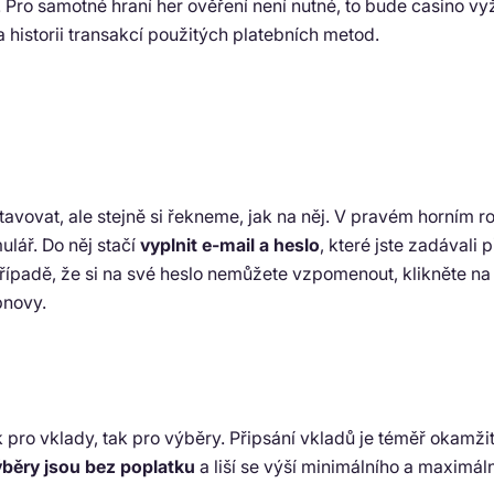
”. Pro samotné hraní her ověření není nutné, to bude casino 
a historii transakcí použitých platebních metod.
tavovat, ale stejně si řekneme, jak na něj. V pravém horním r
ulář. Do něj stačí
vyplnit e-mail a heslo
, které jste zadávali
případě, že si na své heslo nemůžete vzpomenout, klikněte na
bnovy.
 pro vklady, tak pro výběry. Připsání vkladů je téměř okamži
ýběry jsou bez poplatku
a liší se výší minimálního a maximál