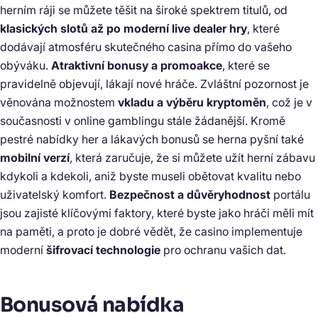
herním ráji se můžete těšit na široké spektrem titulů, od
klasických slotů až po moderní live dealer hry
, které
dodávají atmosféru skutečného casina přímo do vašeho
obýváku.
Atraktivní bonusy a promoakce
, které se
pravidelně objevují, lákají nové hráče. Zvláštní pozornost je
věnována možnostem
vkladu a výběru kryptoměn
, což je v
současnosti v online gamblingu stále žádanější. Kromě
pestré nabídky her a lákavých bonusů se herna pyšní také
mobilní verzí
, která zaručuje, že si můžete užít herní zábavu
kdykoli a kdekoli, aniž byste museli obětovat kvalitu nebo
uživatelský komfort.
Bezpečnost a důvěryhodnost
portálu
jsou zajisté klíčovými faktory, které byste jako hráči měli mít
na paměti, a proto je dobré vědět, že casino implementuje
moderní
šifrovací technologie
pro ochranu vašich dat.
Bonusová nabídka