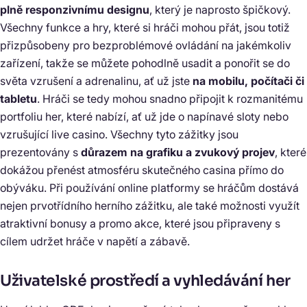
plně responzivnímu designu
, který je naprosto špičkový.
Všechny funkce a hry, které si hráči mohou přát, jsou totiž
přizpůsobeny pro bezproblémové ovládání na jakémkoliv
zařízení, takže se můžete pohodlně usadit a ponořit se do
světa vzrušení a adrenalinu, ať už jste
na mobilu, počítači či
tabletu
. Hráči se tedy mohou snadno připojit k rozmanitému
portfoliu her, které nabízí, ať už jde o napínavé sloty nebo
vzrušující live casino. Všechny tyto zážitky jsou
prezentovány s
důrazem na grafiku a zvukový projev
, které
dokážou přenést atmosféru skutečného casina přímo do
obýváku. Při používání online platformy se hráčům dostává
nejen prvotřídního herního zážitku, ale také možnosti využít
atraktivní bonusy a promo akce, které jsou připraveny s
cílem udržet hráče v napětí a zábavě.
Uživatelské prostředí a vyhledávání her