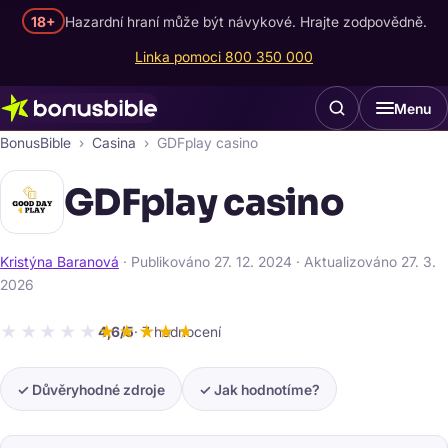
18+
Hazardní hraní může být návykové. Hrajte zodpovědně.
Linka pomoci 800 350 000
Menu
BonusBible
Casina
GDFplay casino
GDFplay casino
Kristýna Baranová
· Publikováno
27. 12. 2024
· Aktualizováno
27. 3.
2026
★★★★★
★★★★★
4,6/5
· 7 hodnocení
✓ Důvěryhodné zdroje
✓ Jak hodnotíme?