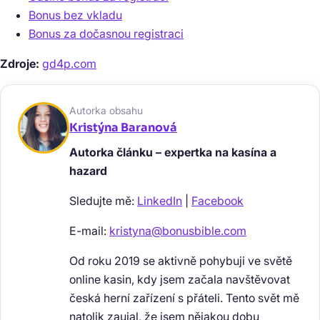
Bonus bez vkladu
Bonus za dočasnou registraci
Zdroje:
gd4p.com
Autorka obsahu
Kristýna Baranová
Autorka článku – expertka na kasína a
hazard
Sledujte mě:
LinkedIn
|
Facebook
E-mail:
kristyna@bonusbible.com
Od roku 2019 se aktivně pohybuji ve světě
online kasin, kdy jsem začala navštěvovat
česká herní zařízení s přáteli. Tento svět mě
natolik zaujal, že jsem nějakou dobu