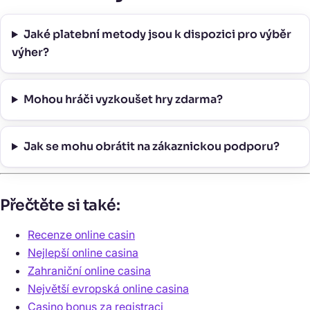
Jaké platební metody jsou k dispozici pro výběr
výher?
Mohou hráči vyzkoušet hry zdarma?
Jak se mohu obrátit na zákaznickou podporu?
Přečtěte si také:
Recenze online casin
Nejlepší online casina
Zahraniční online casina
Největší evropská online casina
Casino bonus za registraci