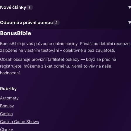
▾
Nové články
8
▾
Odborná a právní pomoc
2
BonusBible
BonusBible je váš průvodce online casiny. Přinášíme detailní recenze
založené na vlastním testování – objektivně a bez zaujatosti.
Obsah obsahuje provizní (affiliate) odkazy — když se přes ně
registrujete, můžeme získat odměnu. Nemá to vliv na naše
hodnocení.
Rubriky
Automaty
Bonusy
Casina
Casino Game Shows
Články