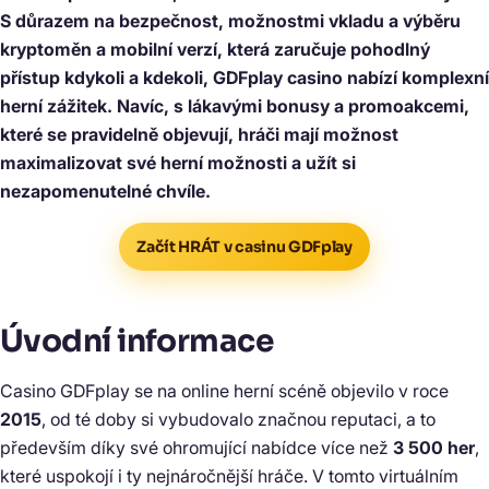
S důrazem na bezpečnost, možnostmi vkladu a výběru
kryptoměn a mobilní verzí, která zaručuje pohodlný
přístup kdykoli a kdekoli, GDFplay casino nabízí komplexní
herní zážitek. Navíc, s lákavými bonusy a promoakcemi,
které se pravidelně objevují, hráči mají možnost
maximalizovat své herní možnosti a užít si
nezapomenutelné chvíle.
Začít HRÁT v casinu GDFplay
Úvodní informace
Casino GDFplay se na online herní scéně objevilo v roce
2015
, od té doby si vybudovalo značnou reputaci, a to
především díky své ohromující nabídce více než
3 500 her
,
které uspokojí i ty nejnáročnější hráče. V tomto virtuálním