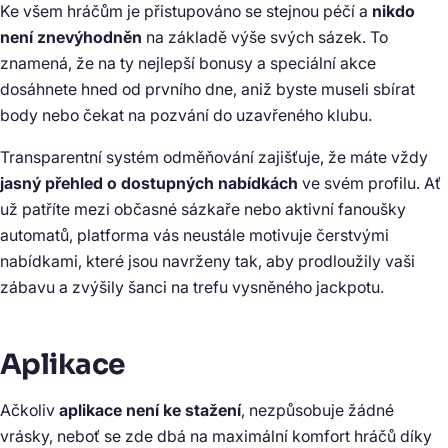
Ke všem hráčům je přistupováno se stejnou péčí a
nikdo
není znevýhodněn
na základě výše svých sázek. To
znamená, že na ty nejlepší bonusy a speciální akce
dosáhnete hned od prvního dne, aniž byste museli sbírat
body nebo čekat na pozvání do uzavřeného klubu.
Transparentní systém odměňování zajišťuje, že máte vždy
jasný přehled o dostupných nabídkách
ve svém profilu. Ať
už patříte mezi občasné sázkaře nebo aktivní fanoušky
automatů, platforma vás neustále motivuje čerstvými
nabídkami, které jsou navrženy tak, aby prodloužily vaši
zábavu a zvýšily šanci na trefu vysněného jackpotu.
Aplikace
Ačkoliv
aplikace není ke stažení
, nezpůsobuje žádné
vrásky, neboť se zde dbá na maximální komfort hráčů díky