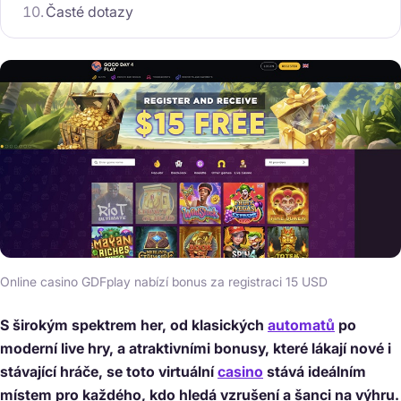
Časté dotazy
Online casino GDFplay nabízí bonus za registraci 15 USD
S širokým spektrem her, od klasických
automatů
po
moderní live hry, a atraktivními bonusy, které lákají nové i
stávající hráče, se toto virtuální
casino
stává ideálním
místem pro každého, kdo hledá vzrušení a šanci na výhru.