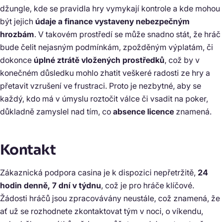
džungle, kde se pravidla hry vymykají kontrole a kde mohou
být jejich
údaje a finance vystaveny nebezpečným
hrozbám
. V takovém prostředí se může snadno stát, že hráč
bude čelit nejasným podmínkám, zpožděným výplatám, či
dokonce
úplné ztrátě vložených prostředků
, což by v
konečném důsledku mohlo zhatit veškeré radosti ze hry a
přetavit vzrušení ve frustraci. Proto je nezbytné, aby se
každý, kdo má v úmyslu roztočit válce či vsadit na poker,
důkladně zamyslel nad tím, co
absence licence
znamená.
Kontakt
Zákaznická podpora casina je k dispozici nepřetržitě,
24
hodin denně, 7 dní v týdnu
, což je pro hráče klíčové.
Žádosti hráčů jsou zpracovávány neustále, což znamená, že
ať už se rozhodnete zkontaktovat tým v noci, o víkendu,