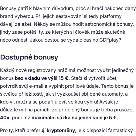
Bonusy patří k hlavním důvodům, proč si hráči nakonec daný
brand vyberou. Při jejich sestavování si tedy platformy
dávají záležet. Někdy se můžou hodit astronomické bonusy,
jindy zase potěší ty, ze kterých si člověk může skutečně
něco odnést. Jakou cestou se vydalo casino GDFplay?
Dostupné bonusy
Každý nově registrovaný hráč má možnost využít jedinečný
bonus
bez vkladu ve výši 15 €.
Stačí si vytvořit účet,
potvrdit svůj e-mail a vyplnit profilové údaje. Tento bonus je
skvělou příležitostí, jak si vyzkoušet oblíbené automaty, a
kdo ví, možná se podaří ulovit velkou výhru! Avšak je
důležité mít na paměti, že přidělený bonus je třeba prosázet
40x
, přičemž
maximální sázka na jeden spin je 5 €.
Pro ty, kteří preferují
kryptoměny
, je k dispozici fantastický