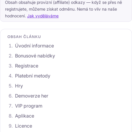
Obsah obsahuje provizní (affiliate) odkazy — když se přes ně
registrujete, můžeme získat odměnu. Nemá to vliv na naše
hodnocení.
Jak vyděláváme
OBSAH ČLÁNKU
Úvodní informace
Bonusové nabídky
Registrace
Platební metody
Hry
Demoverze her
VIP program
Aplikace
Licence