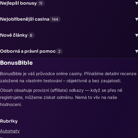
▾
Nejlepší bonusy
11
▾
Nejoblíbenější casina
144
▾
Nové články
8
▾
Odborná a právní pomoc
2
BonusBible
BonusBible je váš průvodce online casiny. Přinášíme detailní recenze
založené na vlastním testování – objektivně a bez zaujatosti.
Obsah obsahuje provizní (affiliate) odkazy — když se přes ně
registrujete, můžeme získat odměnu. Nemá to vliv na naše
hodnocení.
Rubriky
Automaty