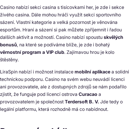
Casino nabízí sekci casina s tisícovkami her, je zde i sekce
živého casina. Dále mohou hráči využít sekci sportovního
sázení. Vlastní kategorie a velká pozornost je věnována
esportům. Hraní a sázení si pak můžete zpříjemnit i řadou
dalších aktivit a možností. Casino nabízí spoustu
skvělých
bonusů
, na které se podíváme blíže, je zde i bohatý
věrnostní program a VIP club
. Zajímavou hrou je kolo
štěstěny.
LiraSpin nabízí i možnost instalace
mobilní aplikace
a solidní
technickou podporu. Casino na svém webu neuvádí licenci
ani provozovatele, ale z dostupných zdrojů se nám podařilo
zjistit, že funguje pod licencí ostrova
Curacao
a
provozovatelem je společnost
Terdersoft B. V.
Jde tedy o
legální platformu, která rozhodně má co nabídnout.