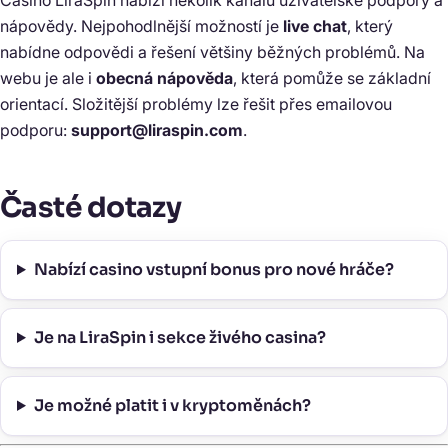
nápovědy. Nejpohodlnější možností je
live chat
, který
nabídne odpovědi a řešení většiny běžných problémů. Na
webu je ale i
obecná nápověda
, která pomůže se základní
orientací. Složitější problémy lze řešit přes emailovou
podporu:
support@liraspin.com
.
Časté dotazy
Nabízí casino vstupní bonus pro nové hráče?
Je na LiraSpin i sekce živého casina?
Je možné platit i v kryptoměnách?