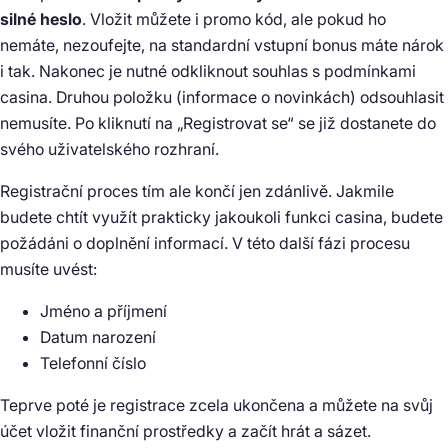
silné heslo
. Vložit můžete i promo kód, ale pokud ho
nemáte, nezoufejte, na standardní vstupní bonus máte nárok
i tak. Nakonec je nutné odkliknout souhlas s podmínkami
casina. Druhou položku (informace o novinkách) odsouhlasit
nemusíte. Po kliknutí na „Registrovat se“ se již dostanete do
svého uživatelského rozhraní.
Registrační proces tím ale končí jen zdánlivě. Jakmile
budete chtít využít prakticky jakoukoli funkci casina, budete
požádáni o doplnění informací. V této další fázi procesu
musíte uvést:
Jméno a příjmení
Datum narození
Telefonní číslo
Teprve poté je registrace zcela ukončena a můžete na svůj
účet vložit finanční prostředky a začít hrát a sázet.