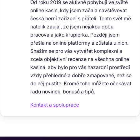
Od roku 2019 se aktivně pohybuji ve světě
online kasin, kdy jsem začala navštěvovat
česká herní zařízení s přáteli. Tento svět mě
natolik zaujal, že jsem nějakou dobu
pracovala jako krupiérka. Později jsem
přešla na online platformy a zůstala u nich.
Snažím se pro vás vytvářet komplexní a
zcela objektivní recenze na všechna online
kasina, aby bylo pro vás hazardní prostředí
vždy přehledné a dobře zmapované, než se
do něj pustíte. Kromě toho můžete očekávat
řadu novinek, bonusů a tipů.
Kontakt a spolupráce