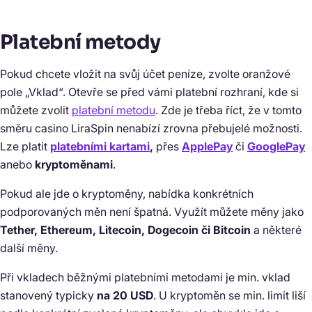
Platební metody
Pokud chcete vložit na svůj účet peníze, zvolte oranžové
pole „Vklad“. Otevře se před vámi platební rozhraní, kde si
můžete zvolit
platební metodu
. Zde je třeba říct, že v tomto
směru casino LiraSpin nenabízí zrovna přebujelé možnosti.
Lze platit
platebními kartami
,
přes
ApplePay
či
GooglePay
anebo
kryptoměnami
.
Pokud ale jde o kryptoměny, nabídka konkrétních
podporovaných měn není špatná. Využít můžete měny jako
Tether, Ethereum, Litecoin, Dogecoin či Bitcoin
a některé
další měny.
Při vkladech běžnými platebními metodami je min. vklad
stanovený typicky
na 20 USD
. U kryptoměn se min. limit liší