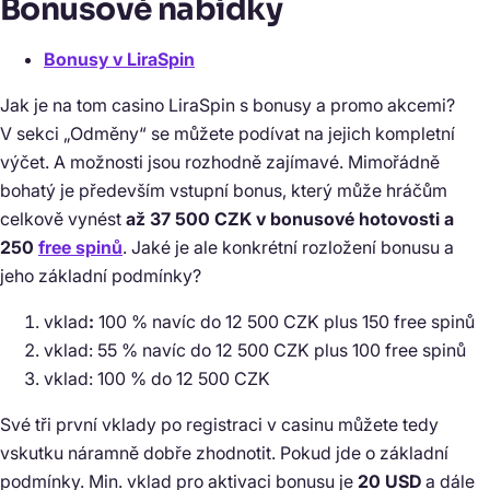
Bonusové nabídky
Bonusy v LiraSpin
Jak je na tom casino LiraSpin s bonusy a promo akcemi?
V sekci „Odměny“ se můžete podívat na jejich kompletní
výčet. A možnosti jsou rozhodně zajímavé. Mimořádně
bohatý je především vstupní bonus, který může hráčům
celkově vynést
až 37 500 CZK v bonusové hotovosti a
250
free spinů
. Jaké je ale konkrétní rozložení bonusu a
jeho základní podmínky?
vklad
:
100 % navíc do 12 500 CZK plus 150 free spinů
vklad: 55 % navíc do 12 500 CZK plus 100 free spinů
vklad: 100 % do 12 500 CZK
Své tři první vklady po registraci v casinu můžete tedy
vskutku náramně dobře zhodnotit. Pokud jde o základní
podmínky. Min. vklad pro aktivaci bonusu je
20 USD
a dále