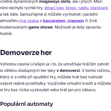
včetně dynamických
megaways slotů
, ale i jiných. Mezi
nimi nechybí rychlé hry,
stírací losy
,
bingo
,
ruletu
,
blackjack
a tak dále. Samozřejmě si můžete vychutnat i parádní
atmosféru
live casina
s
baccaratem
,
crapsem
či živě
moderovanými
game shows
. Možností je tedy opravdu
hodně.
Demoverze her
Výhodou casina LiraSpin je i to, že umožňuje hráčům zahrát
si většinu dostupných her taky
v demoverzi
. V tomto režimu,
který si zvolíte při spuštění hry, můžete hrát bez nutnosti
vsázet reálné prostředky. Využíváte virtuální kredit a můžete
si hru bez rizika vyzkoušet nebo hrát jen pro zábavu.
Populární automaty