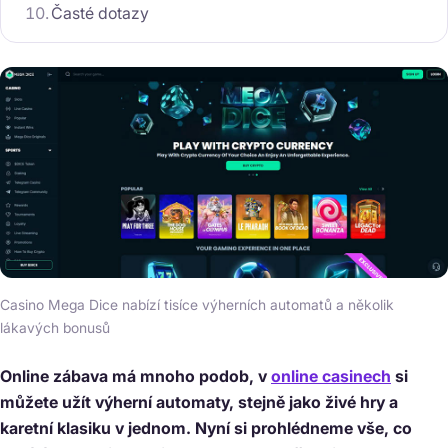
Časté dotazy
Casino Mega Dice nabízí tisíce výherních automatů a několik
lákavých bonusů
Online zábava má mnoho podob, v
online casinech
si
můžete užít výherní automaty, stejně jako živé hry a
karetní klasiku v jednom. Nyní si prohlédneme vše, co