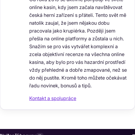
online kasin, kdy jsem začala navštěvovat
česká herní zařízení s přáteli. Tento svět mě
natolik zaujal, že jsem nějakou dobu
pracovala jako krupiérka. Později jsem
přešla na online platformy a zůstala u nich.
Snažím se pro vás vytvářet komplexní a
zcela objektivní recenze na všechna online
kasina, aby bylo pro vás hazardní prostředí
vždy přehledné a dobře zmapované, než se
do něj pustíte. Kromě toho můžete očekávat
řadu novinek, bonusů a tipů.
Kontakt a spolupráce