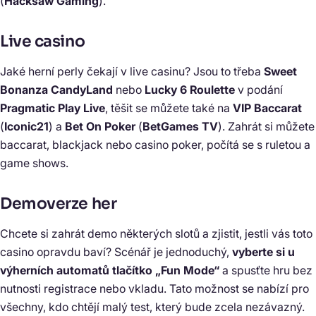
(
Hacksaw Gaming
).
Live casino
Jaké herní perly čekají v live casinu? Jsou to třeba
Sweet
Bonanza CandyLand
nebo
Lucky 6 Roulette
v podání
Pragmatic Play Live
, těšit se můžete také na
VIP Baccarat
(
Iconic21
) a
Bet On Poker
(
BetGames TV
). Zahrát si můžete
baccarat, blackjack nebo casino poker, počítá se s ruletou a
game shows.
Demoverze her
Chcete si zahrát demo některých slotů a zjistit, jestli vás toto
casino opravdu baví? Scénář je jednoduchý,
vyberte si u
výherních automatů tlačítko „Fun Mode“
a spusťte hru bez
nutnosti registrace nebo vkladu. Tato možnost se nabízí pro
všechny, kdo chtějí malý test, který bude zcela nezávazný.