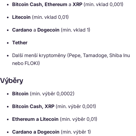
Bitcoin Cash, Ethereum
a
XRP
(min. vklad 0,001)
Litecoin
(min. vklad 0,01)
Cardano
a
Dogecoin
(min. vklad 1)
Tether
Další menší kryptoměny (Pepe, Tamadoge, Shiba Inu
nebo FLOKI)
Výběry
Bitcoin
(min. výběr 0,0002)
Bitcoin Cash, XRP
(min. výběr 0,001)
Ethereum a Litecoin
(min. výběr 0,01)
Cardano a Dogecoin
(min. výběr 1)