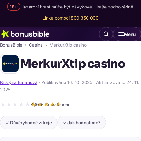
18+
Hazardní hraní může být návykové. Hrajte zodpovědně.
Linka pomoci 800 350 000
Menu
BonusBible
Casina
MerkurXtip casino
MerkurXtip casino
Kristýna Baranová
· Publikováno
16. 10. 2025
· Aktualizováno
24. 11.
2025
★★★★★
★★★★★
4,9/5
· 15 hodnocení
✓ Důvěryhodné zdroje
✓ Jak hodnotíme?