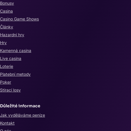
Bonusy
Casina
Casino Game Shows
Články
Hazardní hry
Hry
Kamenná casina
Live casina
Loterie
Platební metody
Poker
Stírací losy
Důležité informace
Jak vyděláváme peníze
Kontakt
O nás