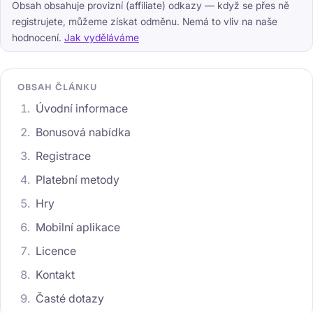
Obsah obsahuje provizní (affiliate) odkazy — když se přes ně
registrujete, můžeme získat odměnu. Nemá to vliv na naše
hodnocení.
Jak vyděláváme
OBSAH ČLÁNKU
Úvodní informace
Bonusová nabídka
Registrace
Platební metody
Hry
Mobilní aplikace
Licence
Kontakt
Časté dotazy