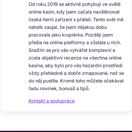
Od roku 2019 se aktivně pohybuji ve světě
online kasin, kdy jsem začala navštěvovat
česká herní zařízení s přáteli. Tento svět mě
natolik zaujal, že jsem nějakou dobu
pracovala jako krupiérka. Později jsem
přešla na online platformy a zůstala u nich.
Snažím se pro vás vytvářet komplexní a
zcela objektivní recenze na všechna online
kasina, aby bylo pro vás hazardní prostředí
vždy přehledné a dobře zmapované, než se
do něj pustíte. Kromě toho můžete očekávat
řadu novinek, bonusů a tipů.
Kontakt a spolupráce