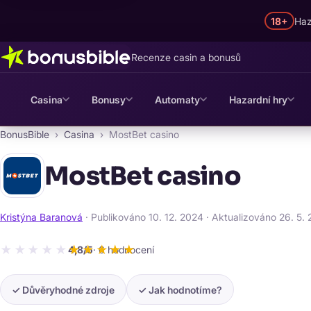
18+
Haz
Recenze casin a bonusů
Casina
Bonusy
Automaty
Hazardní hry
BonusBible
Casina
MostBet casino
MostBet casino
Kristýna Baranová
· Publikováno
10. 12. 2024
· Aktualizováno
26. 5.
★★★★★
★★★★★
4,8/5
· 6 hodnocení
✓ Důvěryhodné zdroje
✓ Jak hodnotíme?