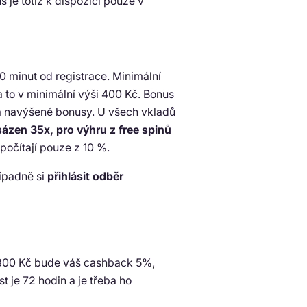
 je totiž k dispozici pouze v
 minut od registrace. Minimální
a to v minimální výši 400 Kč. Bonus
 na navýšené bonusy. U všech vkladů
zen 35x, pro výhru z free spinů
počítají pouze z 10 %.
řípadně si
přihlásit odběr
d 300 Kč bude váš cashback 5%,
t je 72 hodin a je třeba ho