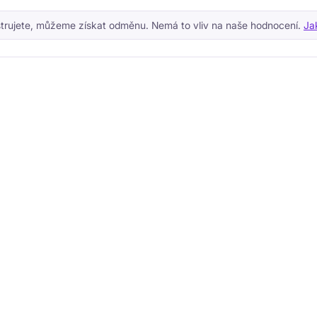
istrujete, můžeme získat odměnu. Nemá to vliv na naše hodnocení.
Ja