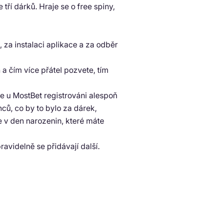
ří dárků. Hraje se o free spiny,
 za instalaci aplikace a za odběr
a čím více přátel pozvete, tím
e u MostBet registrováni alespoň
ů, co by to bylo za dárek,
e v den narozenin, které máte
avidelně se přidávají další.