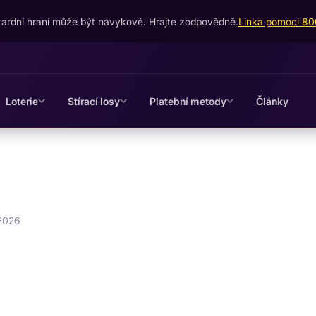
ardní hraní může být návykové. Hrajte zodpovědně.
Linka pomoci 8
Loterie
Stírací losy
Platební metody
Články
 2026