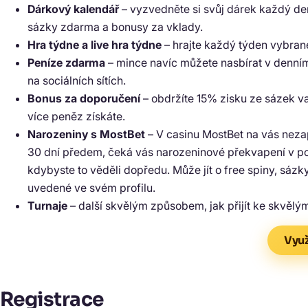
Dárkový kalendář
– vyzvedněte si svůj dárek každý den.
sázky zdarma a bonusy za vklady.
Hra týdne a live hra týdne
– hrajte každý týden vybrané
Peníze zdarma
– mince navíc můžete nasbírat v denním 
na sociálních sítích.
Bonus za doporučení
– obdržíte 15% zisku ze sázek va
více peněz získáte.
Narozeniny s MostBet
– V casinu MostBet na vás nezap
30 dní předem, čeká vás narozeninové překvapení v po
kdybyste to věděli dopředu. Může jít o free spiny, sáz
uvedené ve svém profilu.
Turnaje
– další skvělým způsobem, jak přijít ke skvělým
Vyu
Registrace