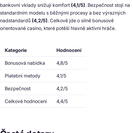
bankovní vklady snižují komfort
(4,1/5)
. Bezpečnost stojí na
standardním modelu s běžnými procesy a bez výrazných
nadstandardů
(4,2/5)
. Celkově jde o silně bonusově
orientované casino, které potěší hlavně aktivní hráče.
Kategorie
Hodnocení
Bonusová nabídka
4,8/5
Platební metody
4,1/5
Bezpečnost
4,2/5
Celkové hodnocení
4,4/5