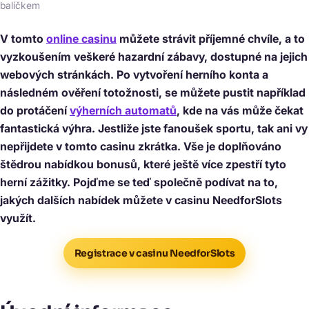
balíčkem
V tomto
online casinu
můžete strávit příjemné chvíle, a to
vyzkoušením veškeré hazardní zábavy, dostupné na jejich
webových stránkách. Po vytvoření herního konta a
následném ověření totožnosti, se můžete pustit například
do protáčení
výherních automatů
, kde na vás může čekat
fantastická výhra. Jestliže jste fanoušek sportu, tak ani vy
nepřijdete v tomto casinu zkrátka. Vše je doplňováno
štědrou nabídkou bonusů, které ještě více zpestří tyto
herní zážitky. Pojďme se teď společně podívat na to,
jakých dalších nabídek můžete v casinu NeedforSlots
využít.
Registrace v casinu NeedforSlots