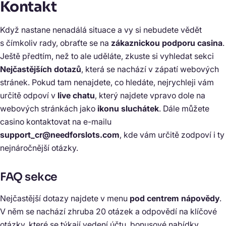
Kontakt
Když nastane nenadálá situace a vy si nebudete vědět
s čímkoliv rady, obraťte se na
zákaznickou podporu casina
.
Ještě předtím, než to ale uděláte, zkuste si vyhledat sekci
Nejčastějších dotazů
, která se nachází v zápatí webových
stránek. Pokud tam nenajdete, co hledáte, nejrychleji vám
určitě odpoví v
live chatu
, který najdete vpravo dole na
webových stránkách jako
ikonu sluchátek
. Dále můžete
casino kontaktovat na e-mailu
support_cr@needforslots.com
, kde vám určitě zodpoví i ty
nejnáročnější otázky.
FAQ sekce
Nejčastější dotazy najdete v menu
pod centrem nápovědy
.
V něm se nachází zhruba 20 otázek a odpovědí na klíčové
otázky, které se týkají vedení účtu, bonusové nabídky,