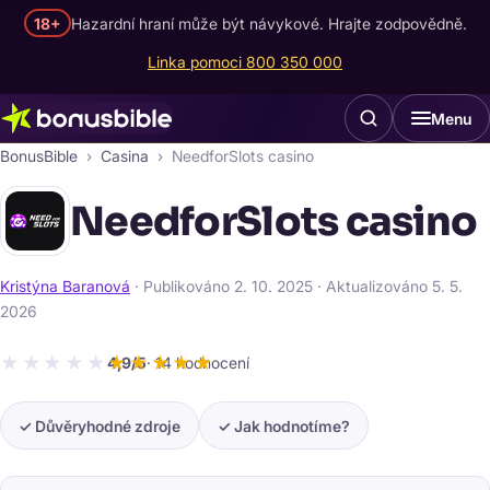
18+
Hazardní hraní může být návykové. Hrajte zodpovědně.
Linka pomoci 800 350 000
Menu
BonusBible
Casina
NeedforSlots casino
NeedforSlots casino
Kristýna Baranová
· Publikováno
2. 10. 2025
· Aktualizováno
5. 5.
2026
★★★★★
★★★★★
4,9/5
· 14 hodnocení
✓ Důvěryhodné zdroje
✓ Jak hodnotíme?