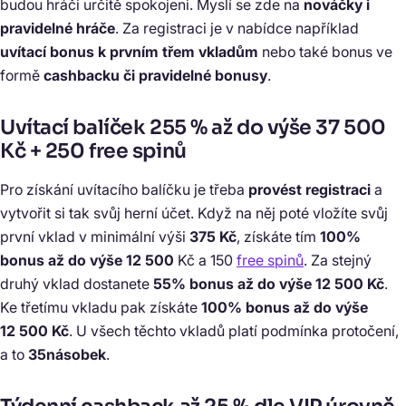
budou hráči určitě spokojeni. Myslí se zde na
nováčky i
pravidelné hráče
. Za registraci je v nabídce například
uvítací bonus k prvním třem vkladům
nebo také bonus ve
formě
cashbacku či pravidelné bonusy
.
Uvítací balíček 255 % až do výše 37 500
Kč + 250 free spinů
Pro získání uvítacího balíčku je třeba
provést registraci
a
vytvořit si tak svůj herní účet. Když na něj poté vložíte svůj
první vklad v minimální výši
375 Kč
, získáte tím
100%
bonus až do výše 12 500
Kč a 150
free spinů
. Za stejný
druhý vklad dostanete
55% bonus až do výše 12 500 Kč
.
Ke třetímu vkladu pak získáte
100% bonus až do výše
12 500 Kč
. U všech těchto vkladů platí podmínka protočení,
a to
35násobek
.