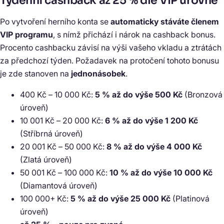
Týdenní cashback až 25 % dle VIP úrovně
Po vytvoření herního konta se
automaticky stáváte členem
VIP programu
, s nímž přichází i nárok na cashback bonus.
Procento cashbacku závisí na výši vašeho vkladu a ztrátách
za předchozí týden. Požadavek na protočení tohoto bonusu
je zde stanoven na
jednonásobek
.
400 Kč – 10 000 Kč:
5 % až do výše 500 Kč
(Bronzová
úroveň)
10 001 Kč – 20 000 Kč:
6 % až do výše 1 200 Kč
(Stříbrná úroveň)
20 001 Kč – 50 000 Kč:
8 % až do výše 4 000 Kč
(Zlatá úroveň)
50 001 Kč – 100 000 Kč:
10 % až do výše 10 000 Kč
(Diamantová úroveň)
100 000+ Kč:
5 % až do výše 25 000 Kč
(Platinová
úroveň)