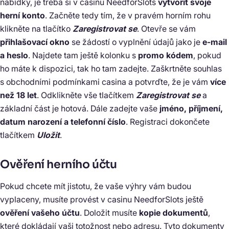
nabídky, je třeba si v casinu NeedforSlots
vytvořit svoje
herní konto
. Začněte tedy tím, že v pravém horním rohu
klikněte na tlačítko
Zaregistrovat se
. Otevře se vám
přihlašovací okno
se žádostí o vyplnění údajů jako je
e-mail
a heslo
. Najdete tam ještě kolonku s
promo kódem
, pokud
ho máte k dispozici, tak ho tam zadejte. Zaškrtněte souhlas
s obchodními podmínkami casina a potvrďte, že je vám
více
než 18 let
. Odklikněte vše tlačítkem
Zaregistrovat se
a
základní část je hotová. Dále zadejte vaše
jméno, příjmení,
datum narození a telefonní číslo
. Registraci dokončete
tlačítkem
Uložit
.
Ověření herního účtu
Pokud chcete mít jistotu, že vaše výhry vám budou
vyplaceny, musíte provést v casinu NeedforSlots ještě
ověření vašeho účtu
. Doložit musíte
kopie dokumentů
,
které dokládají vaši totožnost nebo adresu. Tyto dokumenty