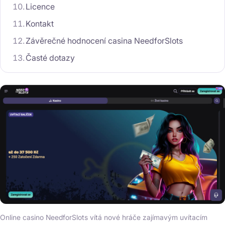
Licence
Kontakt
Závěrečné hodnocení casina NeedforSlots
Časté dotazy
Online casino NeedforSlots vítá nové hráče zajímavým uvítacím