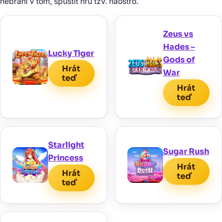
nebrání v tom, spustit hru tzv. naostro.
Zeus vs
Hades –
Lucky Tiger
Gods of
Hrát
War
teď
Hrát
teď
Starlight
Sugar Rush
Princess
Hrát
Hrát
teď
teď