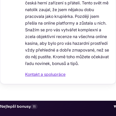
česká herní zařízení s přáteli. Tento svět mě
natolik zaujal, že jsem nějakou dobu
pracovala jako krupiérka. Později jsem
přešla na online platformy a zůstala u nich.
Snažím se pro vás vytvářet komplexní a
zcela objektivní recenze na všechna online
kasina, aby bylo pro vás hazardní prostředí
vždy přehledné a dobře zmapované, než se
do něj pustíte. Kromě toho můžete očekávat
řadu novinek, bonusů a tipů.
Kontakt a spolupráce
▾
Nejlepší bonusy
11