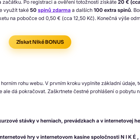
 začátku. Po registraci a ověření totožnosti získáte
20 € (cc
te využít také
50
spinů zdarma
a dalších
100 extra spinů
. Bo
ketu na pobočce od 0,50 € (cca 12,50 Kč). Konečná výše odmě
Získat Niké BONUS
horním rohu webu. V prvním kroku vyplníte základní údaje, 
se ale dá pokračovat. Zaškrtnete čestné prohlášení o pobytu 
ové stávky v herniach, prevádzkach a v internetovej herni
rnetové hry v internetovom kasíne spoločnosti N I K É , sp