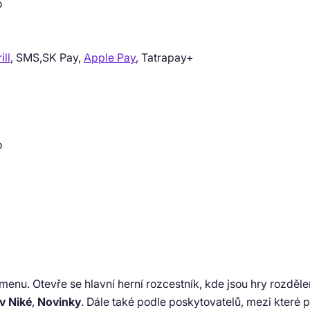
o
ill
, SMS,SK Pay,
Apple Pay
, Tatrapay+
o
menu. Otevře se hlavní herní rozcestník, kde jsou hry rozděle
v Niké
,
Novinky
. Dále také podle poskytovatelů, mezi které p