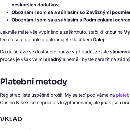
neskorších dodatkov.
Oboznámil som sa a súhlasím so Záväznými podmienkam
Oboznámil som sa a súhlasím s Podmienkami ochrany s
Jakmile máte vše vyplněno a zaškrtnuto, stačí kliknout na
Vy
ten opíšete do pole a pokračujete tlačítkem
Ďalej
.
Do další fáze se dostanete pouze v případě, že jste
slovens
proces je však velmi
snadný
a neměli byste narazit na žádný
Platební metody
Registrací jste úspěšně prošli. My se teď podíváme na
plateb
Casino Niké sice nepočítá s kryptoměnami, ale jinak jsou
mož
VKLAD