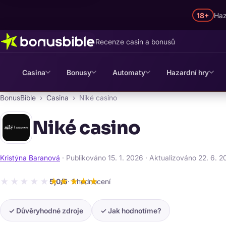
18+
Haz
Recenze casin a bonusů
Casina
Bonusy
Automaty
Hazardní hry
BonusBible
Casina
Niké casino
Niké casino
Kristýna Baranová
· Publikováno
15. 1. 2026
· Aktualizováno
22. 6. 2
★★★★★
★★★★★
5,0/5
· 1 hodnocení
✓ Důvěryhodné zdroje
✓ Jak hodnotíme?