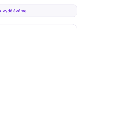
k vyděláváme