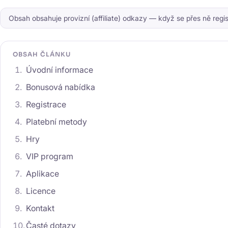
Obsah obsahuje provizní (affiliate) odkazy — když se přes ně reg
OBSAH ČLÁNKU
Úvodní informace
Bonusová nabídka
Registrace
Platební metody
Hry
VIP program
Aplikace
Licence
Kontakt
Časté dotazy