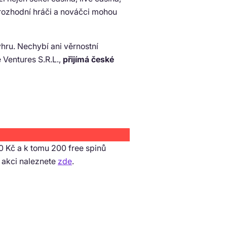
Nerozhodní hráči a nováčci mohou
hru. Nechybí ani věrnostní
 Ventures S.R.L.,
přijímá české
0 Kč a k tomu 200 free spinů
o akci naleznete
zde
.