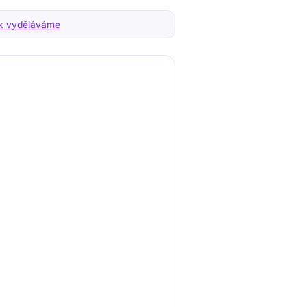
k vyděláváme