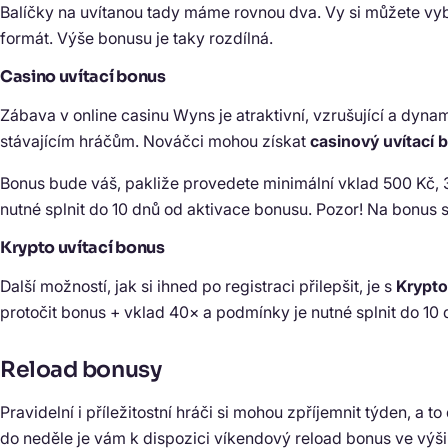
Balíčky na uvítanou tady máme rovnou dva. Vy si můžete vyb
formát. Výše bonusu je taky rozdílná.
Casino uvítací bonus
Zábava v online casinu Wyns je atraktivní, vzrušující a dyn
stávajícím hráčům. Nováčci mohou získat
casinový
uvítací 
Bonus bude váš, pakliže provedete minimální vklad 500 Kč, 3
nutné splnit do 10 dnů od aktivace bonusu. Pozor! Na bonus s
Krypto uvítací bonus
Další možností, jak si ihned po registraci přilepšit, je s
Krypto
protočit bonus + vklad 40× a podmínky je nutné splnit do 10 
Reload bonusy
Pravidelní i příležitostní hráči si mohou zpříjemnit týden, a to
do neděle je vám k dispozici víkendový reload bonus ve výš