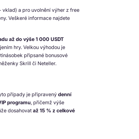
+ vklad) a pro uvolnění výher z free
eny. Veškeré informace najdete
adu až do výše 1 000 USDT
jením hry. Velkou výhodou je
ětinásobek připsané bonusové
ženky Skrill či Neteller.
yto případy je připravený
denní
VIP programu
, přičemž výše
může dosahovat
až 15 % z celkové