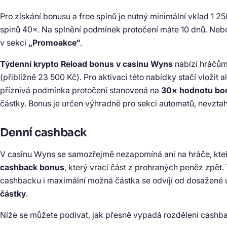
Pro získání bonusu a free spinů je nutný minimální vklad 1 25
spinů 40×. Na splnění podmínek protočení máte 10 dnů. Nebo 
v sekci
„Promoakce“
.
Týdenní krypto Reload bonus v casinu Wyns
nabízí hráčům
(přibližně 23 500 Kč). Pro aktivaci této nabídky stačí vložit 
příznivá podmínka protočení stanovená na
30× hodnotu bo
částky. Bonus je určen výhradně pro sekci automatů, nevztahuj
Denní cashback
V casinu Wyns se samozřejmě nezapomíná ani na hráče, kteří 
cashback bonus
, který vrací část z prohraných peněz zpět
cashbacku i maximální možná částka se odvíjí od dosažené
částky
.
Níže se můžete podívat, jak přesně vypadá rozdělení cashba