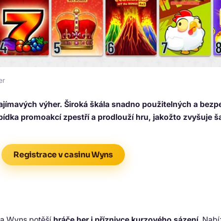
er
ajímavých výher. Široká škála snadno použitelných a bez
nabídka promoakcí zpestří a prodlouží hru, jakožto zvyšuje 
Registrace v casinu Wyns
ma Wyns potěší
hráče her i příznivce kurzového sázení
. Nabí