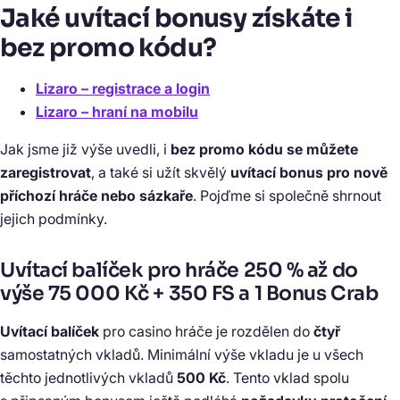
Jaké uvítací bonusy získáte i
bez promo kódu?
Lizaro – registrace a login
Lizaro – hraní na mobilu
Jak jsme již výše uvedli, i
bez promo kódu se můžete
zaregistrovat
, a také si užít skvělý
uvítací bonus pro nově
příchozí hráče nebo sázkaře
. Pojďme si společně shrnout
jejich podmínky.
Uvítací balíček pro hráče 250 % až do
výše 75 000 Kč + 350 FS a 1 Bonus Crab
Uvítací balíček
pro casino hráče je rozdělen do
čtyř
samostatných vkladů. Minimální výše vkladu je u všech
těchto jednotlivých vkladů
500 Kč
. Tento vklad spolu