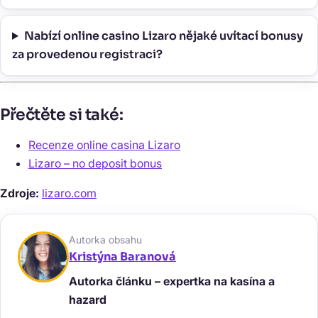
Nabízí online casino Lizaro nějaké uvítací bonusy
za provedenou registraci?
Přečtěte si také:
Recenze online casina Lizaro
Lizaro – no deposit bonus
Zdroje:
lizaro.com
Autorka obsahu
Kristýna Baranová
Autorka článku – expertka na kasína a
hazard