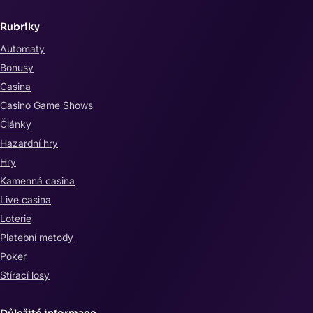
Rubriky
Automaty
Bonusy
Casina
Casino Game Shows
Články
Hazardní hry
Hry
Kamenná casina
Live casina
Loterie
Platební metody
Poker
Stírací losy
Důležité informace