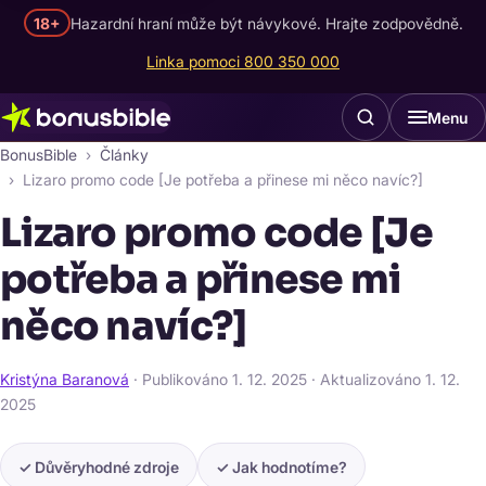
18+
Hazardní hraní může být návykové. Hrajte zodpovědně.
Linka pomoci 800 350 000
Menu
BonusBible
Články
Lizaro promo code [Je potřeba a přinese mi něco navíc?]
Lizaro promo code [Je
potřeba a přinese mi
něco navíc?]
Kristýna Baranová
· Publikováno
1. 12. 2025
· Aktualizováno
1. 12.
2025
✓ Důvěryhodné zdroje
✓ Jak hodnotíme?