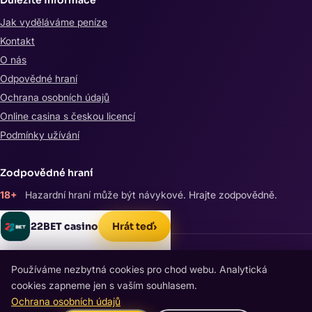
Jak vyděláváme peníze
Kontakt
O nás
Odpovědné hraní
Ochrana osobních údajů
Online casina s českou licencí
Podmínky užívání
Zodpovědné hraní
18+
Hazardní hraní může být návykové. Hrajte zodpovědně.
Linka pomoci 800 350 000
Hrát teď
›
22BET casino
© 2026 BonusBible
Používáme nezbytná cookies pro chod webu. Analytická
cookies zapneme jen s vaším souhlasem.
Ochrana osobních údajů