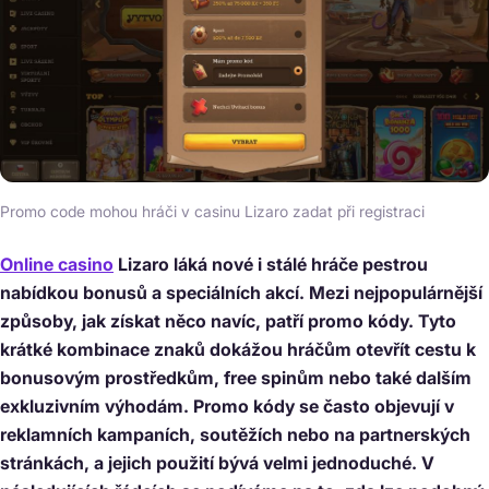
Promo code mohou hráči v casinu Lizaro zadat při registraci
Online casino
Lizaro láká nové i stálé hráče pestrou
nabídkou bonusů a speciálních akcí. Mezi nejpopulárnější
způsoby, jak získat něco navíc, patří promo kódy. Tyto
krátké kombinace znaků dokážou hráčům otevřít cestu k
bonusovým prostředkům, free spinům nebo také dalším
exkluzivním výhodám. Promo kódy se často objevují v
reklamních kampaních, soutěžích nebo na partnerských
stránkách, a jejich použití bývá velmi jednoduché. V