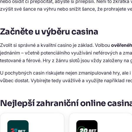
nebo ošidit či přepočítat, abyste si přilepšili. Není to zkr
zvýšit své šance na výhru nebo snížit šance, že prohrajete v
Začněte u výběru casina
Zvolit si správné a kvalitní casino je základ. Volbou
ověřenéh
jednáním – včetně potenciálního využívání neférových a zma
testované a férové. Hry z žánru slotů jsou vždy založeny na
U pochybných casin riskujete nejen zmanipulované hry, ale 
vůbec dostat. Vybírejte tedy uvážlivě a využijte například 
Nejlepší zahraniční online casin