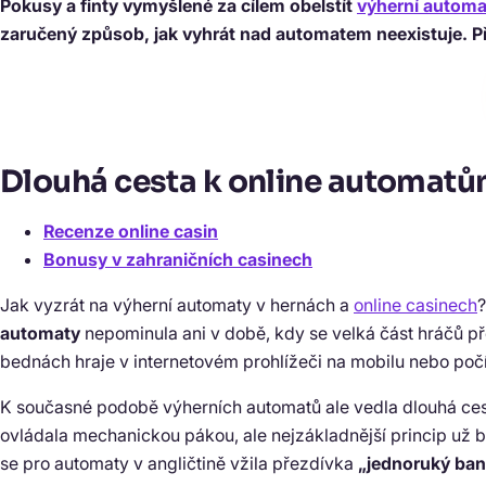
Pokusy a finty vymyšlené za cílem obelstít
výherní automa
zaručený způsob, jak vyhrát nad automatem neexistuje. Př
Dlouhá cesta k online automat
Recenze online casin
Bonusy v zahraničních casinech
Jak vyzrát na výherní automaty v hernách a
online casinech
?
automaty
nepominula ani v době, kdy se velká část hráčů p
bednách hraje v internetovém prohlížeči na mobilu nebo počí
K současné podobě výherních automatů ale vedla dlouhá cest
ovládala mechanickou pákou, ale nejzákladnější princip už 
se pro automaty v angličtině vžila přezdívka
„jednoruký ban