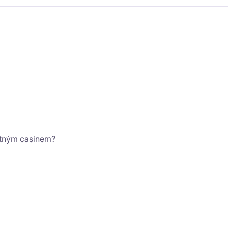
otným casinem?