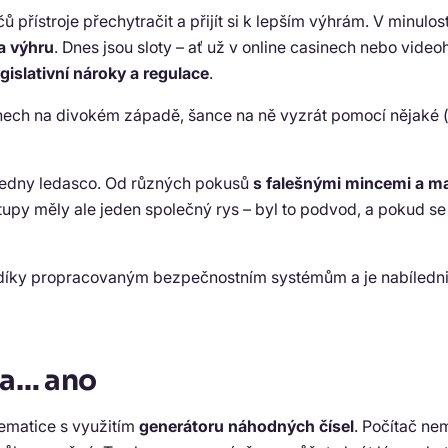
 přístroje přechytračit a přijít si k lepším výhrám. V minulo
a výhru
. Dnes jsou sloty – ať už v online casinech nebo vide
egislativní nároky a regulace
.
inech na divokém západě, šance na ně vyzrát pomocí nějaké (le
 bedny ledasco. Od různých pokusů
s falešnými mincemi a ma
stupy měly ale jeden společný rys – byl to podvod, a pokud se 
íky propracovaným bezpečnostním systémům a je nabíledni, 
ra… ano
tematice s využitím
generátoru náhodných čísel
. Počítač ne