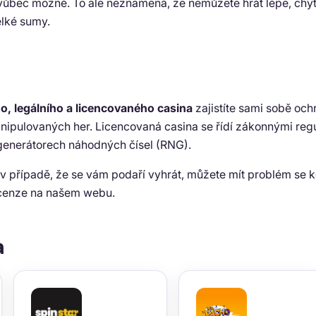
átka vůbec možné. To ale neznamená, že nemůžete hrát lépe, ch
elké sumy.
o, legálního a licencovaného casina
zajistíte sami sobě oc
nipulovaných her. Licencovaná casina se řídí zákonnými reg
 generátorech náhodných čísel (RNG).
i v případě, že se vám podaří vyhrát, můžete mít problém se
recenze na našem webu.
a