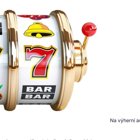
Na výherní a