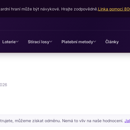
ardní hraní může být návykové. Hrajte zodpovědně.
Linka pomoci 8
Loterie
Stírací losy
Platební metody
Články
2026
istrujete, můžeme získat odměnu. Nemá to vliv na naše hodnocení.
Ja