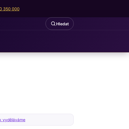
00 350 000
Hledat
k vyděláváme