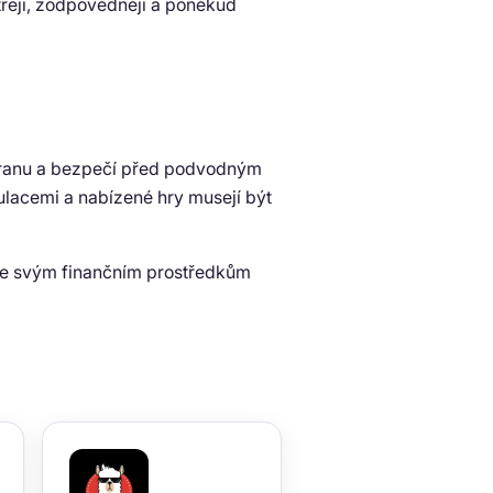
ytřeji, zodpovědněji a poněkud
hranu a bezpečí před podvodným
ulacemi a nabízené hry musejí být
 ke svým finančním prostředkům