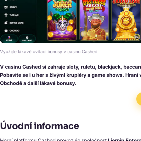
Využijte lákavé uvítací bonusy v casinu Cashed
V casinu Cashed si zahraje sloty, ruletu, blackjack, baccara
Pobavíte se i u her s živými krupiéry a game shows. Hran
Obchodě a další lákavé bonusy.
Úvodní informace
Herní platformu Cashed provozuje společnost
Liernin Enter