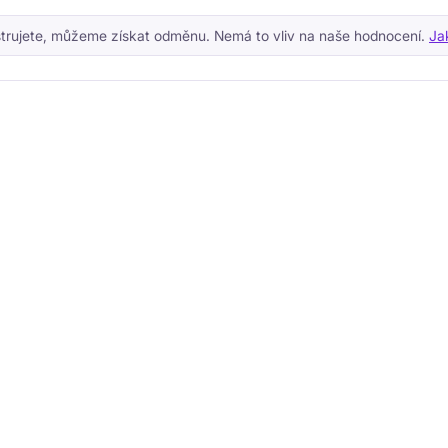
istrujete, můžeme získat odměnu. Nemá to vliv na naše hodnocení.
Ja