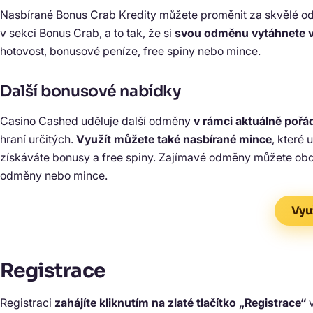
Nasbírané Bonus Crab Kredity můžete proměnit za skvělé od
v sekci Bonus Crab, a to tak, že si
svou odměnu vytáhnete 
hotovost, bonusové peníze, free spiny nebo mince.
Další bonusové nabídky
Casino Cashed uděluje další odměny
v rámci aktuálně poř
hraní určitých.
Využít můžete také nasbírané mince
, které 
získáváte bonusy a free spiny. Zajímavé odměny můžete obd
odměny nebo mince.
Vyu
Registrace
Registraci
zahájíte kliknutím na zlaté tlačítko „Registrace“
v