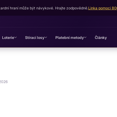
ardní hraní může být návykové. Hrajte zodpovědně.
Linka pomoci 8
Loterie
Stírací losy
Platební metody
Články
 2026