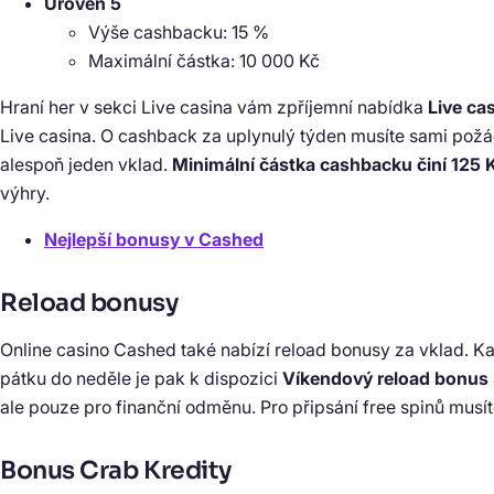
Úroveň 5
Výše cashbacku: 15 %
Maximální částka: 10 000 Kč
Hraní her v sekci Live casina vám zpříjemní nabídka
Live ca
Live casina. O cashback za uplynulý týden musíte sami požá
alespoň jeden vklad.
Minimální částka cashbacku činí 125 
výhry.
Nejlepší bonusy v Cashed
Reload bonusy
Online casino Cashed také nabízí reload bonusy za vklad. K
pátku do neděle je pak k dispozici
Víkendový reload bonus 
ale pouze pro finanční odměnu. Pro připsání free spinů musít
Bonus Crab Kredity