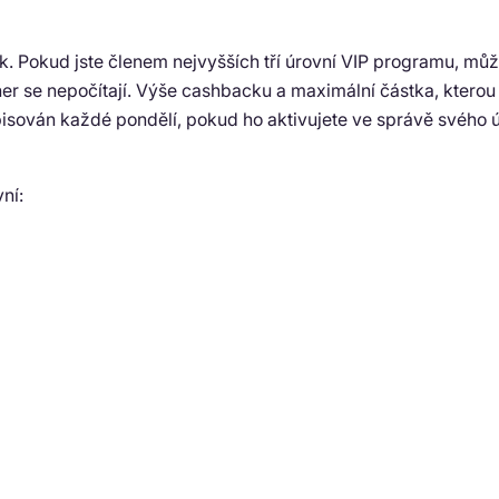
k. Pokud jste členem nejvyšších tří úrovní VIP programu, mů
 her se nepočítají. Výše cashbacku a maximální částka, kterou
ipisován každé pondělí, pokud ho aktivujete ve správě svého
ní: