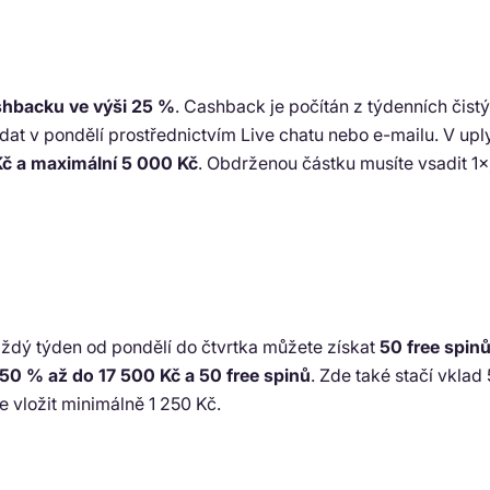
shbacku ve výši 25 %
. Cashback je počítán z týdenních čistý
dat v pondělí prostřednictvím Live chatu nebo e-mailu. V up
Kč a maximální 5 000 Kč
. Obdrženou částku musíte vsadit 1
aždý týden od pondělí do čtvrtka můžete získat
50 free spin
50 % až do 17 500 Kč a 50 free spinů
. Zde také stačí vklad
e vložit minimálně 1 250 Kč.