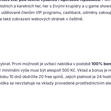
stolních a karetních her, her s živými krupiéry a u game show
ny udělované členům VIP programu, cashback, odměny zakoup
a také zobrazení webových stránek v češtině.
vybrat. První možností je uvítací nabídka v podobě
100% bonu
hož minimální výše musí být alespoň 500 Kč. Vklad a bonus je
dobu 10 dnů obdržíte 20 free spinů. Jejich platnost je 24 hodi
abídka se nevztahuje na vklady provedené prostřednictvím el