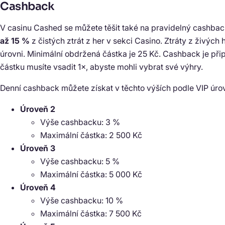
Cashback
V casinu Cashed se můžete těšit také na pravidelný cashbac
až 15 %
z čistých ztrát z her v sekci Casino. Ztráty z živých
úrovni. Minimální obdržená částka je 25 Kč. Cashback je př
částku musíte vsadit 1×, abyste mohli vybrat své výhry.
Denní cashback můžete získat v těchto výších podle VIP úrov
Úroveň 2
Výše cashbacku: 3 %
Maximální částka: 2 500 Kč
Úroveň 3
Výše cashbacku: 5 %
Maximální částka: 5 000 Kč
Úroveň 4
Výše cashbacku: 10 %
Maximální částka: 7 500 Kč