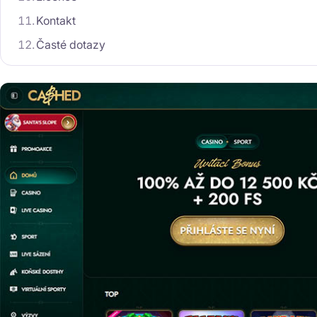
Kontakt
Časté dotazy