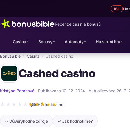
18+
Haz
Recenze casin a bonusů
Casina
Bonusy
Automaty
Hazardní hry
BonusBible
Casina
Cashed casino
Cashed casino
Kristýna Baranová
· Publikováno
10. 12. 2024
· Aktualizováno
26. 3.
★★★★★
★★★★★
4,8/5
· 5 hodnocení
✓ Důvěryhodné zdroje
✓ Jak hodnotíme?