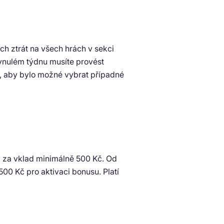
ch ztrát na všech hrách v sekci
lynulém týdnu musíte provést
×, aby bylo možné vybrat případné
ů
za vklad minimálně 500 Kč. Od
 500 Kč pro aktivaci bonusu. Platí