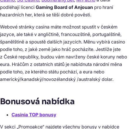
podléhají licenci
Gaming Board of Anjouan
pro hraní
hazardních her, která se těší dobré pověsti.
Webové stránky casina máte možnost spustit v českém
jazyce, ale také v angličtině, francouzštině, portugalštině,
španělštině a spoustě dalších jazycích. Měnu vybírá casino
podle toho, z jaké země jako hráč pocházíte. Jestliže jste
z České republiky, budou vám navrženy české koruny nebo
eura. Hráčům z ostatních států je nabídnuta národní měna
podle toho, ze kterého státu pochází, a eura nebo
americký/kanadský/novozélandský /australský dolar.
Bonusová nabídka
Casinia TOP bonusy
V sekci „Promoakce“ najdete všechny bonusy v nabídce