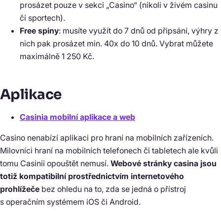
prosázet pouze v sekci „Casino“ (nikoli v živém casinu
či sportech).
Free spiny
: musíte využít do 7 dnů od připsání, výhry z
nich pak prosázet min. 40x do 10 dnů. Vybrat můžete
maximálně 1 250 Kč.
Aplikace
Casinia mobilní aplikace a web
Casino nenabízí aplikaci pro hraní na mobilních zařízeních.
Milovníci hraní na mobilních telefonech či tabletech ale kvůli
tomu Casinii opouštět nemusí.
Webové stránky casina jsou
totiž kompatibilní prostřednictvím internetového
prohlížeče
bez ohledu na to, zda se jedná o přístroj
s operačním systémem iOS či Android.