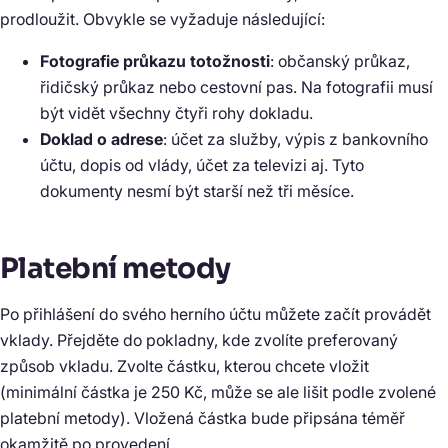
prodloužit. Obvykle se vyžaduje následující:
Fotografie průkazu totožnosti
: občanský průkaz,
řidičský průkaz nebo cestovní pas. Na fotografii musí
být vidět všechny čtyři rohy dokladu.
Doklad o adrese
: účet za služby, výpis z bankovního
účtu, dopis od vlády, účet za televizi aj. Tyto
dokumenty nesmí být starší než tři měsíce.
Platební metody
Po přihlášení do svého herního účtu můžete začít provádět
vklady. Přejděte do pokladny, kde zvolíte preferovaný
způsob vkladu. Zvolte částku, kterou chcete vložit
(minimální částka je 250 Kč, může se ale lišit podle zvolené
platební metody). Vložená částka bude připsána téměř
okamžitě po provedení.