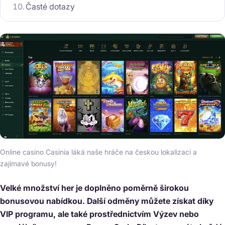
Časté dotazy
Online casino Casinia láká naše hráče na českou lokalizaci a
zajímavé bonusy!
Velké množství her je doplněno poměrně širokou
bonusovou nabídkou. Další odměny můžete získat díky
VIP programu, ale také prostřednictvím Výzev nebo