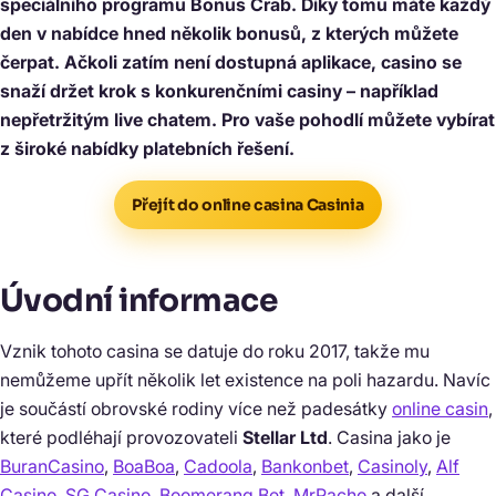
speciálního programu Bonus Crab. Díky tomu máte každý
den v nabídce hned několik bonusů, z kterých můžete
čerpat. Ačkoli zatím není dostupná aplikace, casino se
snaží držet krok s konkurenčními casiny – například
nepřetržitým live chatem. Pro vaše pohodlí můžete vybírat
z široké nabídky platebních řešení.
Přejít do online casina Casinia
Úvodní informace
Vznik tohoto casina se datuje do roku 2017, takže mu
nemůžeme upřít několik let existence na poli hazardu. Navíc
je součástí obrovské rodiny více než padesátky
online casin
,
které podléhají provozovateli
Stellar Ltd
. Casina jako je
BuranCasino
,
BoaBoa
,
Cadoola
,
Bankonbet
,
Casinoly
,
Alf
Casino
,
SG Casino
,
Boomerang Bet
,
MrPacho
a další