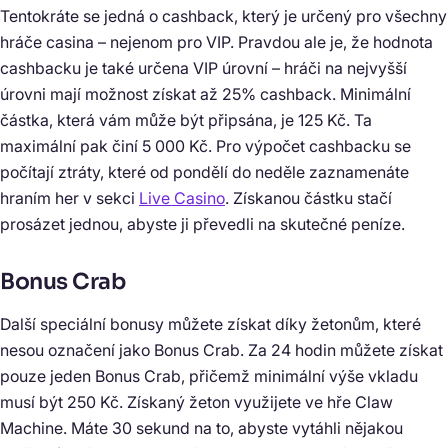
Tentokráte se jedná o cashback, který je určený pro všechny
hráče casina – nejenom pro VIP. Pravdou ale je, že hodnota
cashbacku je také určena VIP úrovní – hráči na nejvyšší
úrovni mají možnost získat až 25% cashback. Minimální
částka, která vám může být připsána, je 125 Kč. Ta
maximální pak činí 5 000 Kč. Pro výpočet cashbacku se
počítají ztráty, které od pondělí do neděle zaznamenáte
hraním her v sekci
Live Casino
. Získanou částku stačí
prosázet jednou, abyste ji převedli na skutečné peníze.
Bonus Crab
Další speciální bonusy můžete získat díky žetonům, které
nesou označení jako Bonus Crab. Za 24 hodin můžete získat
pouze jeden Bonus Crab, přičemž minimální výše vkladu
musí být 250 Kč. Získaný žeton využijete ve hře Claw
Machine. Máte 30 sekund na to, abyste vytáhli nějakou