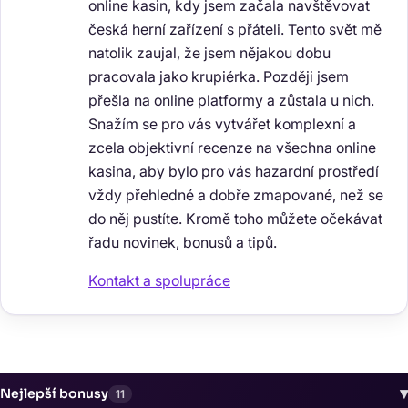
online kasin, kdy jsem začala navštěvovat
česká herní zařízení s přáteli. Tento svět mě
natolik zaujal, že jsem nějakou dobu
pracovala jako krupiérka. Později jsem
přešla na online platformy a zůstala u nich.
Snažím se pro vás vytvářet komplexní a
zcela objektivní recenze na všechna online
kasina, aby bylo pro vás hazardní prostředí
vždy přehledné a dobře zmapované, než se
do něj pustíte. Kromě toho můžete očekávat
řadu novinek, bonusů a tipů.
Kontakt a spolupráce
▾
Nejlepší bonusy
11