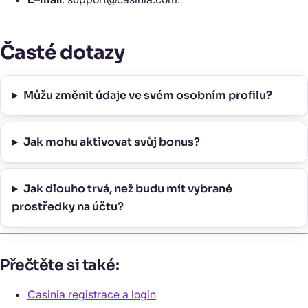
Časté dotazy
Můžu změnit údaje ve svém osobním profilu?
Jak mohu aktivovat svůj bonus?
Jak dlouho trvá, než budu mít vybrané
prostředky na účtu?
Přečtěte si také:
Casinia registrace a login