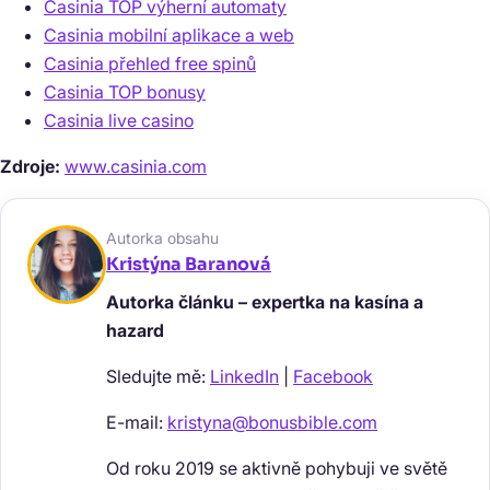
Casinia TOP výherní automaty
Casinia mobilní aplikace a web
Casinia přehled free spinů
Casinia TOP bonusy
Casinia live casino
Zdroje:
www.casinia.com
Autorka obsahu
Kristýna Baranová
Autorka článku – expertka na kasína a
hazard
Sledujte mě:
LinkedIn
|
Facebook
E-mail:
kristyna@bonusbible.com
Od roku 2019 se aktivně pohybuji ve světě