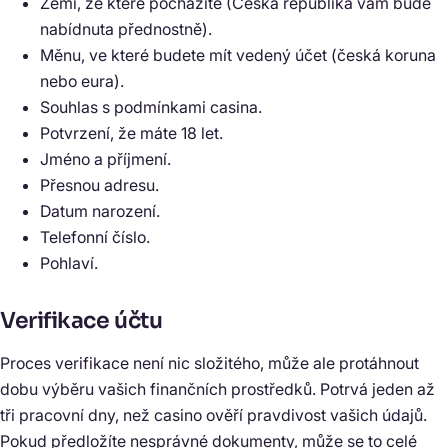
Zemi, ze které pocházíte (Česká republika vám bude
nabídnuta přednostně).
Měnu, ve které budete mít vedený účet (česká koruna
nebo eura).
Souhlas s podmínkami casina.
Potvrzení, že máte 18 let.
Jméno a příjmení.
Přesnou adresu.
Datum narození.
Telefonní číslo.
Pohlaví.
Verifikace účtu
Proces verifikace není nic složitého, může ale protáhnout
dobu výběru vašich finančních prostředků. Potrvá jeden až
tři pracovní dny, než casino ověří pravdivost vašich údajů.
Pokud předložíte nesprávné dokumenty, může se to celé