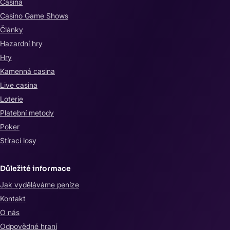
Casina
Casino Game Shows
Články
Hazardní hry
Hry
Kamenná casina
Live casina
Loterie
Platební metody
Poker
Stírací losy
Důležité informace
Jak vyděláváme peníze
Kontakt
O nás
Odpovědné hraní