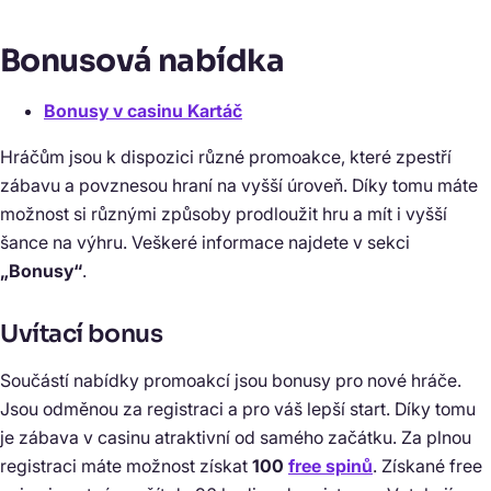
Bonusová nabídka
Bonusy v casinu Kartáč
Hráčům jsou k dispozici různé promoakce, které zpestří
zábavu a povznesou hraní na vyšší úroveň. Díky tomu máte
možnost si různými způsoby prodloužit hru a mít i vyšší
šance na výhru. Veškeré informace najdete v sekci
„Bonusy“
.
Uvítací bonus
Součástí nabídky promoakcí jsou bonusy pro nové hráče.
Jsou odměnou za registraci a pro váš lepší start. Díky tomu
je zábava v casinu atraktivní od samého začátku. Za plnou
registraci máte možnost získat
100
free spinů
. Získané free