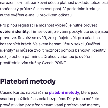
narození, e-mail, bankovní účet a platnost dokladu totožnosti
(občanský průkaz či cestovní pas). V posledním kroku je
nutné ověření e-mailu proklikem odkazu.
Pro plnou registraci a možnost výběrů je nutné provést
ověření identity
. Tím se ověří, že vámi poskytnuté údaje jsou
pravdivé. Rovněž se ověří, že splňujete věk pro účast na
hazardních hrách. Ve svém herním účtu v sekci „Ověření
identity“ si můžete zvolit možnost pomocí bankovní identity,
což je během pár minut. Druhou variantou je ověření
prostřednictvím služby Czech POINT.
Platební metody
Casino Kartáč nabízí různé
platební metody
, které jsou
snadno použitelné a zcela bezpečné. Díky tomu můžete
provést vklad prostřednictvím vámi preferované metody.