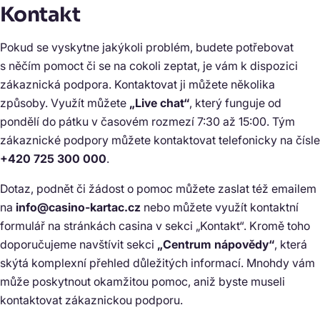
Kontakt
Pokud se vyskytne jakýkoli problém, budete potřebovat
s něčím pomoct či se na cokoli zeptat, je vám k dispozici
zákaznická podpora. Kontaktovat ji můžete několika
způsoby. Využít můžete
„Live chat“
, který funguje od
pondělí do pátku v časovém rozmezí 7:30 až 15:00. Tým
zákaznické podpory můžete kontaktovat telefonicky na čísle
+420 725 300 000
.
Dotaz, podnět či žádost o pomoc můžete zaslat též emailem
na
info@casino-kartac.cz
nebo můžete využít kontaktní
formulář na stránkách casina v sekci „Kontakt“. Kromě toho
doporučujeme navštívit sekci
„Centrum nápovědy“
, která
skýtá komplexní přehled důležitých informací. Mnohdy vám
může poskytnout okamžitou pomoc, aniž byste museli
kontaktovat zákaznickou podporu.