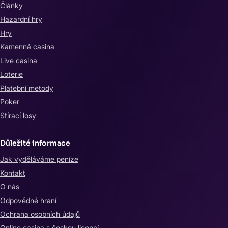
Články
Hazardní hry
Hry
Kamenná casina
Live casina
Loterie
Platební metody
Poker
Stírací losy
Důležité informace
Jak vyděláváme peníze
Kontakt
O nás
Odpovědné hraní
Ochrana osobních údajů
Online casina s českou licencí