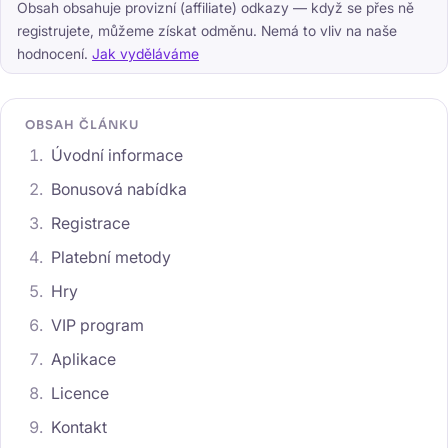
Obsah obsahuje provizní (affiliate) odkazy — když se přes ně
registrujete, můžeme získat odměnu. Nemá to vliv na naše
hodnocení.
Jak vyděláváme
OBSAH ČLÁNKU
Úvodní informace
Bonusová nabídka
Registrace
Platební metody
Hry
VIP program
Aplikace
Licence
Kontakt