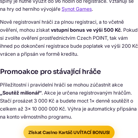
spiny je nutné využít do 96 hodin od registrace. Vztahují se
na hry od herního vývojáře
Synot Games
.
Nově registrovaní hráči za plnou registraci, a to včetně
ověření, mohou získat
vstupní bonus ve výši 500 Kč
. Pokud
si zvolíte ověření prostřednictvím Czech POINT, tak vám
ihned po dokončení registrace bude poplatek ve výši 200 Kč
vrácen a připsán ve formě kreditu.
Promoakce pro stávající hráče
Příležitostní i pravidelní hráči se mohou zúčastnit akce
„Soutěž milionář“
. Akce je určena registrovaným hráčům.
Stačí prosázet 3 000 Kč a budete moct 1× denně soutěžit o
celkem až 3× 10 000 000 Kč. Výhra je automaticky připsána
na konto věrnostního programu.
Získat Casino Kartáč UVÍTACÍ BONUS!