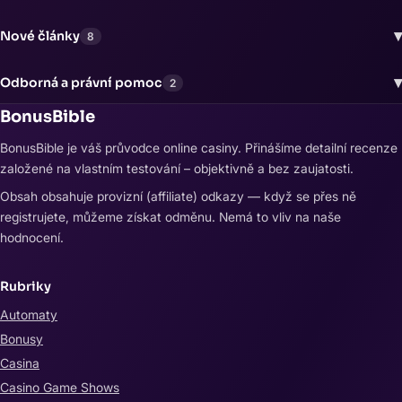
▾
Nové články
8
▾
Odborná a právní pomoc
2
BonusBible
BonusBible je váš průvodce online casiny. Přinášíme detailní recenze
založené na vlastním testování – objektivně a bez zaujatosti.
Obsah obsahuje provizní (affiliate) odkazy — když se přes ně
registrujete, můžeme získat odměnu. Nemá to vliv na naše
hodnocení.
Rubriky
Automaty
Bonusy
Casina
Casino Game Shows