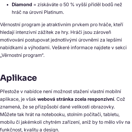
Diamond
= získáváte o 50 % vyšší příděl bodů než
hráč na úrovni Platinum.
Věrnostní program je atraktivním prvkem pro hráče, kteří
hledají intenzivní zážitek ze hry. Hráči jsou zároveň
motivováni postupovat jednotlivými úrovněmi za lepšími
nabídkami a výhodami. Veškeré informace najdete v sekci
„Věrnostní program“.
Aplikace
Přestože v nabídce není možnost stažení vlastní mobilní
aplikace, je však
webová stránka zcela responzivní
. Což
znamená, že se přizpůsobí dané velikosti obrazovky.
Můžete tak hrát na notebooku, stolním počítači, tabletu,
mobilu či jakémkoli chytrém zařízení, aniž by to mělo vliv na
funkčnost, kvalitu a design.