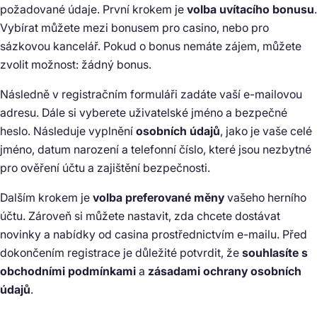
požadované údaje. První krokem je
volba uvítacího bonusu
.
Vybírat můžete mezi bonusem pro casino, nebo pro
sázkovou kancelář. Pokud o bonus nemáte zájem, můžete
zvolit možnost: žádný bonus.
Následně v registračním formuláři zadáte vaší e-mailovou
adresu. Dále si vyberete uživatelské jméno a bezpečné
heslo. Následuje vyplnění
osobních údajů
, jako je vaše celé
jméno, datum narození a telefonní číslo, které jsou nezbytné
pro ověření účtu a zajištění bezpečnosti.
Dalším krokem je
volba preferované měny
vašeho herního
účtu. Zároveň si můžete nastavit, zda chcete dostávat
novinky a nabídky od casina prostřednictvím e-mailu. Před
dokončením registrace je důležité potvrdit, že
souhlasíte s
obchodními podmínkami
a
zásadami ochrany osobních
údajů
.