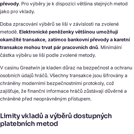
převody
. Pro výběry je k dispozici většina stejných metod
jako pro vklady.
Doba zpracování výběrů se liší v závislosti na zvolené
metodě.
Elektronické peněženky většinou umožňují
okamžité transakce, zatímco bankovní převody a karetní
transakce mohou trvat pár pracovních dnů
. Minimální
částka výběru se liší podle zvolené metody.
V casinu Greatwin je kladen důraz na bezpečnost a ochranu
osobních údajů hráčů. Všechny transakce jsou šifrovány a
chráněny moderními bezpečnostními protokoly, což
zajišťuje, že finanční informace hráčů zůstávají důvěrné a
chráněné před neoprávněným přístupem.
Limity vkladů a výběrů dostupných
platebních metod