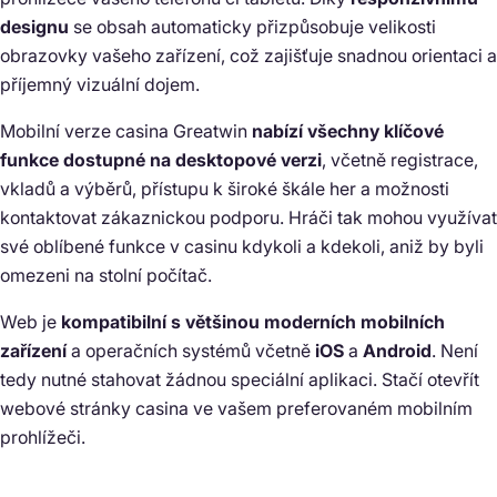
designu
se obsah automaticky přizpůsobuje velikosti
obrazovky vašeho zařízení, což zajišťuje snadnou orientaci a
příjemný vizuální dojem.
Mobilní verze casina Greatwin
nabízí všechny klíčové
funkce dostupné na desktopové verzi
, včetně registrace,
vkladů a výběrů, přístupu k široké škále her a možnosti
kontaktovat zákaznickou podporu. Hráči tak mohou využívat
své oblíbené funkce v casinu kdykoli a kdekoli, aniž by byli
omezeni na stolní počítač.
Web je
kompatibilní s většinou moderních mobilních
zařízení
a operačních systémů včetně
iOS
a
Android
. Není
tedy nutné stahovat žádnou speciální aplikaci. Stačí otevřít
webové stránky casina ve vašem preferovaném mobilním
prohlížeči.