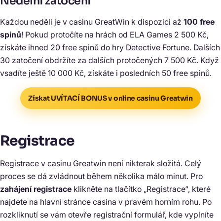
Nedělní zatočení
Každou neděli je v casinu GreatWin k dispozici až
100 free
spinů
! Pokud protočíte na hrách od ELA Games 2 500 Kč,
získáte ihned 20 free spinů do hry Detective Fortune. Dalších
30 zatočení obdržíte za dalších protočených 7 500 Kč. Když
vsadíte ještě 10 000 Kč, získáte i posledních 50 free spinů.
Získat UVÍTACÍ BONUS v online casinu Greatwin
Registrace
Registrace v casinu Greatwin není nikterak složitá. Celý
proces se dá zvládnout během několika málo minut. Pro
zahájení registrace
klikněte na tlačítko „Registrace“, které
najdete na hlavní stránce casina v pravém horním rohu. Po
rozkliknutí se vám otevře registrační formulář, kde vyplníte