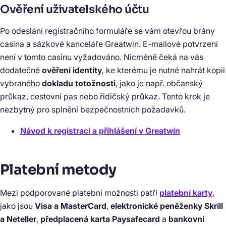
Ověření uživatelského účtu
Po odeslání registračního formuláře se vám otevřou brány
casina a sázkové kanceláře Greatwin. E-mailové potvrzení
není v tomto casinu vyžadováno. Nicméně čeká na vás
dodatečné
ověření identity
, ke kterému je nutné nahrát kopii
vybraného
dokladu totožnosti
, jako je např. občanský
průkaz, cestovní pas nebo řidičský průkaz. Tento krok je
nezbytný pro splnění bezpečnostních požadavků.
Návod k registraci a přihlášení v Greatwin
Platební metody
Mezi podporované platební možnosti patří
platební karty
,
jako jsou
Visa a MasterCard
,
elektronické peněženky Skrill
a Neteller
,
předplacená karta Paysafecard
a
bankovní