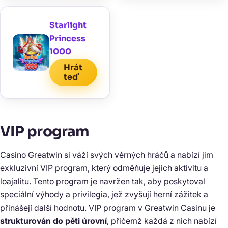
Starlight
Princess
1000
Hrát
teď
VIP program
Casino Greatwin si váží svých věrných hráčů a nabízí jim
exkluzivní VIP program, který odměňuje jejich aktivitu a
loajalitu. Tento program je navržen tak, aby poskytoval
speciální výhody a privilegia, jež zvyšují herní zážitek a
přinášejí další hodnotu. VIP program v Greatwin Casinu je
strukturován do pěti úrovní
, přičemž každá z nich nabízí