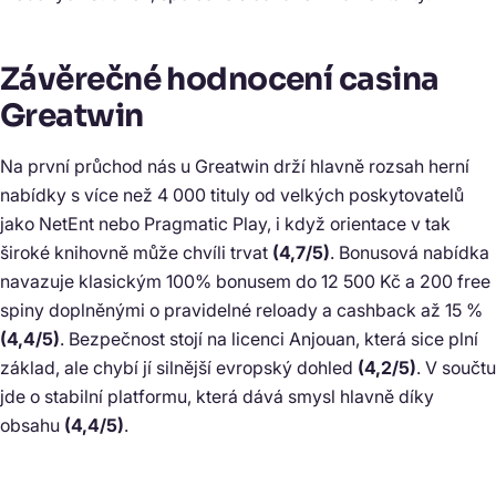
Závěrečné hodnocení casina
Greatwin
Na první průchod nás u Greatwin drží hlavně rozsah herní
nabídky s více než 4 000 tituly od velkých poskytovatelů
jako NetEnt nebo Pragmatic Play, i když orientace v tak
široké knihovně může chvíli trvat
(4,7/5)
. Bonusová nabídka
navazuje klasickým 100% bonusem do 12 500 Kč a 200 free
spiny doplněnými o pravidelné reloady a cashback až 15 %
(4,4/5)
. Bezpečnost stojí na licenci Anjouan, která sice plní
základ, ale chybí jí silnější evropský dohled
(4,2/5)
. V součtu
jde o stabilní platformu, která dává smysl hlavně díky
obsahu
(4,4/5)
.