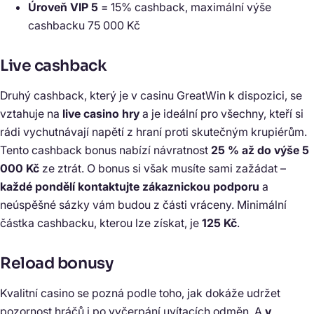
Úroveň VIP 5
= 15% cashback, maximální výše
cashbacku 75 000 Kč
Live cashback
Druhý cashback, který je v casinu GreatWin k dispozici, se
vztahuje na
live casino hry
a je ideální pro všechny, kteří si
rádi vychutnávají napětí z hraní proti skutečným krupiérům.
Tento cashback bonus nabízí návratnost
25 % až do výše 5
000 Kč
ze ztrát. O bonus si však musíte sami zažádat –
každé pondělí kontaktujte zákaznickou podporu
a
neúspěšné sázky vám budou z části vráceny. Minimální
částka cashbacku, kterou lze získat, je
125 Kč
.
Reload bonusy
Kvalitní casino se pozná podle toho, jak dokáže udržet
pozornost hráčů i po vyčerpání uvítacích odměn. A
v