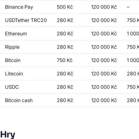
Binance Pay
500 Kč
120 000 Kč
–
USDTether TRC20
280 Kč
120 000 Kč
750 
Ethereum
280 Kč
120 000 Kč
1 00
Ripple
280 Kč
120 000 Kč
750 
Bitcoin
750 Kč
120 000 Kč
1 00
Litecoin
280 Kč
120 000 Kč
280 
USDC
280 Kč
120 000 Kč
750 
Bitcoin cash
280 Kč
120 000 Kč
280 
Hry