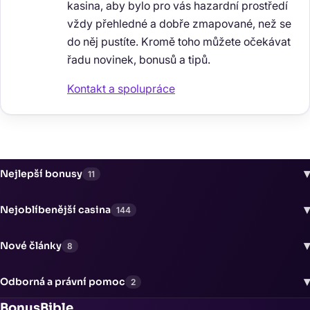
kasina, aby bylo pro vás hazardní prostředí
vždy přehledné a dobře zmapované, než se
do něj pustíte. Kromě toho můžete očekávat
řadu novinek, bonusů a tipů.
Kontakt a spolupráce
▾
Nejlepší bonusy
11
▾
Nejoblíbenější casina
144
▾
Nové články
8
▾
Odborná a právní pomoc
2
BonusBible