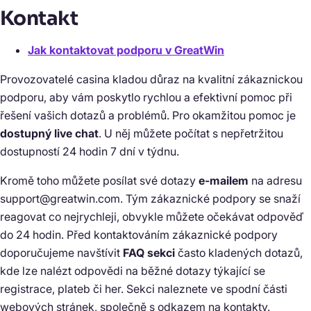
Kontakt
Jak kontaktovat podporu v GreatWin
Provozovatelé casina kladou důraz na kvalitní zákaznickou
podporu, aby vám poskytlo rychlou a efektivní pomoc při
řešení vašich dotazů a problémů. Pro okamžitou pomoc je
dostupný live chat
. U něj můžete počítat s nepřetržitou
dostupností 24 hodin 7 dní v týdnu.
Kromě toho můžete posílat své dotazy
e-mailem
na adresu
support@greatwin.com. Tým zákaznické podpory se snaží
reagovat co nejrychleji, obvykle můžete očekávat odpověď
do 24 hodin. Před kontaktováním zákaznické podpory
doporučujeme navštívit
FAQ sekci
často kladených dotazů,
kde lze nalézt odpovědi na běžné dotazy týkající se
registrace, plateb či her. Sekci naleznete ve spodní části
webových stránek, společně s odkazem na kontakty.