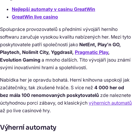
Nejlepší automaty v casinu GreatWin
GreatWin live casino
Spolupráce provozovatelů s předními vývojáři herního
softwaru zaručuje vysokou kvalitu nabízených her. Mezi tyto
poskytovatele patří společnosti jako
NetEnt, Play’n GO,
Playtech, Nolimit City, Yggdrasil,
Pragmatic Play
,
Evolution Gaming
a mnoho dalších. Tito vývojáři jsou známí
svými inovativními hrami a spolehlivostí.
Nabídka her je opravdu bohatá. Herní knihovna uspokojí jak
začátečníky, tak zkušené hráče. S více než
4 000 her od
bez mála 100 renomovaných poskytovatelů
zde naleznete
úctyhodnou porci zábavy, od klasických
výherních automatů
až po live casinové hry.
Výherní automaty