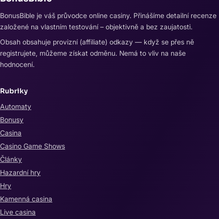
BonusBible je váš průvodce online casiny. Přinášíme detailní recenze
založené na vlastním testování – objektivně a bez zaujatosti.
Obsah obsahuje provizní (affiliate) odkazy — když se přes ně
registrujete, můžeme získat odměnu. Nemá to vliv na naše
hodnocení.
Rubriky
Automaty
Bonusy
Casina
Casino Game Shows
Články
Hazardní hry
Hry
Kamenná casina
Live casina