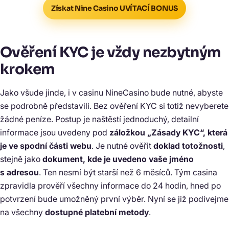
Získat Nine Casino UVÍTACÍ BONUS
Ověření KYC je vždy nezbytným
krokem
Jako všude jinde, i v casinu NineCasino bude nutné, abyste
se podrobně představili. Bez ověření KYC si totiž nevyberete
žádné peníze. Postup je naštěstí jednoduchý, detailní
informace jsou uvedeny pod
záložkou „Zásady KYC“, která
je ve spodní části webu
. Je nutné ověřit
doklad totožnosti
,
stejně jako
dokument, kde je uvedeno vaše jméno
s adresou
. Ten nesmí být starší než 6 měsíců. Tým casina
zpravidla prověří všechny informace do 24 hodin, hned po
potvrzení bude umožněný první výběr. Nyní se již podívejme
na všechny
dostupné platební metody
.