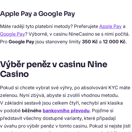
Apple Pay a Google Pay
Máte raději tyto platební metody? Preferujete
Apple Pay
a
Google Pay
? Výborně, v casinu NineCasino se s nimi počítá.
Pro
Google Pay
jsou stanoveny limity
350 Kč
a
12 000 Kč
.
Výběr peněz v casinu Nine
Casino
Pokud si chcete vybrat své výhry, po absolvování KYC máte
zelenou. Nyní zbývá, abyste si zvolili vhodnou metodu.
V základní sestavě jsou celkem čtyři, nechybí ani klasika
v podobě
běžného
bankovního převodu
. Pojďme si
představit všechny dostupné varianty, které připadají
v úvahu pro výběr peněz v tomto casinu. Pokud si nejste jistí