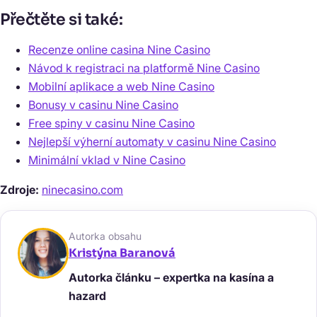
Přečtěte si také:
Recenze online casina Nine Casino
Návod k registraci na platformě Nine Casino
Mobilní aplikace a web Nine Casino
Bonusy v casinu Nine Casino
Free spiny v casinu Nine Casino
Nejlepší výherní automaty v casinu Nine Casino
Minimální vklad v Nine Casino
Zdroje:
ninecasino.com
Autorka obsahu
Kristýna Baranová
Autorka článku – expertka na kasína a
hazard