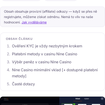
Obsah obsahuje provizní (affiliate) odkazy — když se přes ně
registrujete, můžeme získat odměnu. Nemá to vliv na naše
hodnocení.
Jak vyděláváme
OBSAH ČLÁNKU
Ověření KYC je vždy nezbytným krokem
Platební metody v casinu Nine Casino
Výběr peněz v casinu Nine Casino
Nine Casino minimální vklad [+ dostupné platební
metody]
Časté dotazy