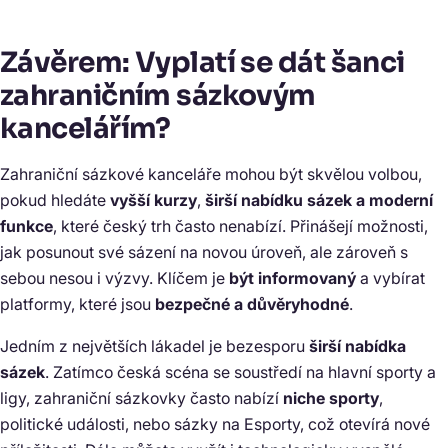
Závěrem: Vyplatí se dát šanci
zahraničním sázkovým
kancelářím?
Zahraniční sázkové kanceláře mohou být skvělou volbou,
pokud hledáte
vyšší kurzy
,
širší nabídku sázek a moderní
funkce
, které český trh často nenabízí. Přinášejí možnosti,
jak posunout své sázení na novou úroveň, ale zároveň s
sebou nesou i výzvy. Klíčem je
být informovaný
a vybírat
platformy, které jsou
bezpečné a důvěryhodné
.
Jedním z největších lákadel je bezesporu
širší nabídka
sázek
. Zatímco česká scéna se soustředí na hlavní sporty a
ligy, zahraniční sázkovky často nabízí
niche sporty
,
politické události, nebo sázky na Esporty, což otevírá nové