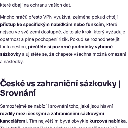
které dbají na ochranu vašich dat.
Mnoho hráčů přesto VPN využívá, zejména pokud chtějí
přístup ke specifickým nabídkám nebo funkcím
, které
nejsou ve své zemi dostupné. Je to ale krok, který vyžaduje
opatrnost a plné pochopení rizik. Pokud se rozhodnete jít
touto cestou,
přečtěte si pozorně podmínky vybrané
sázkovky
a ujistěte se, že chápete všechna možná omezení
a následky.
České vs zahraniční sázkovky |
Srovnání
Samozřejmě se nabízí i srovnání toho, jaké jsou hlavní
rozdíly mezi českými a zahraničními sázkovými
kancelářemi.
Tím největším bývá obvykle
kurzová nabídka
.