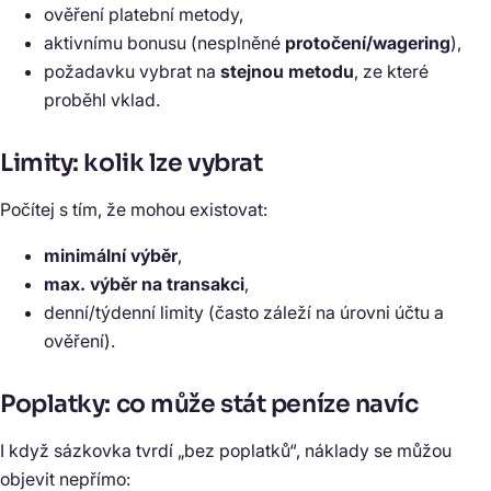
ověření platební metody,
aktivnímu bonusu (nesplněné
protočení/wagering
),
požadavku vybrat na
stejnou metodu
, ze které
proběhl vklad.
Limity: kolik lze vybrat
Počítej s tím, že mohou existovat:
minimální výběr
,
max. výběr na transakci
,
denní/týdenní limity (často záleží na úrovni účtu a
ověření).
Poplatky: co může stát peníze navíc
I když sázkovka tvrdí „bez poplatků“, náklady se můžou
objevit nepřímo: