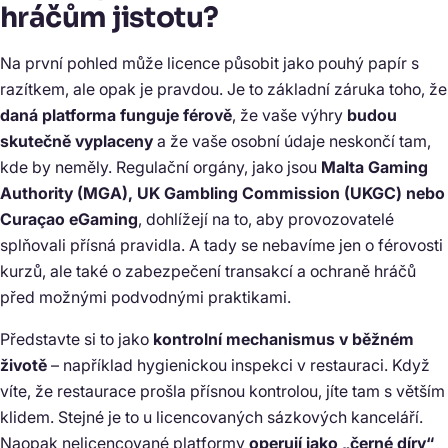
hráčům jistotu?
Na první pohled může licence působit jako pouhý papír s
razítkem, ale opak je pravdou. Je to základní záruka toho, že
daná platforma funguje férově
, že vaše výhry
budou
skutečně vyplaceny
a že vaše osobní údaje neskončí tam,
kde by neměly. Regulační orgány, jako jsou
Malta Gaming
Authority (MGA), UK Gambling Commission (UKGC) nebo
Curaçao eGaming
, dohlížejí na to, aby provozovatelé
splňovali přísná pravidla. A tady se nebavíme jen o férovosti
kurzů, ale také o zabezpečení transakcí a ochraně hráčů
před možnými podvodnými praktikami.
Představte si to jako
kontrolní mechanismus v běžném
životě
– například hygienickou inspekci v restauraci. Když
víte, že restaurace prošla přísnou kontrolou, jíte tam s větším
klidem. Stejné je to u licencovaných sázkových kanceláří.
Naopak nelicencované platformy
operují jako „černé díry“