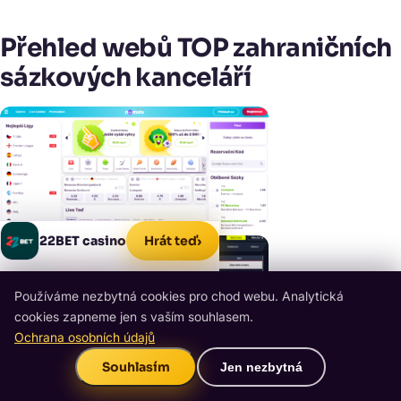
Přehled webů TOP zahraničních
sázkových kanceláří
Hrát teď
›
22BET casino
Používáme nezbytná cookies pro chod webu. Analytická
cookies zapneme jen s vaším souhlasem.
Ochrana osobních údajů
Souhlasím
Jen nezbytná