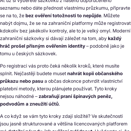
Ať už si vyberete sázkovku z našeho doporučeného
seznamu nebo dáte přednost vlastnímu průzkumu, připravte
se na to, že
bez ověření totožnosti to nepůjde
. Můžete
nabýt dojmu, že se na zahraniční platformy může registrovat
kdokoliv bez jakékoliv kontroly, ale to je velký omyl. Moderní
zahraniční sázkovky si dávají záležet na tom, aby
každý
hráč prošel přísným ověřením identity
– podobně jako je
tomu u českých sázkovek.
Po registraci vás proto čeká několik kroků, které musíte
splnit. Nejčastěji budete muset
nahrát kopii občanského
průkazu nebo pasu
a občas dokonce potvrdit vlastnictví
platební metody, kterou plánujete používat. Tyto kroky
nejsou náhodné –
zabraňují praní špinavých peněz,
podvodům a zneužití účtů
.
A co když se vám tyto kroky zdají složité? Ve skutečnosti
jsou jasně strukturované a většina licencovaných platforem