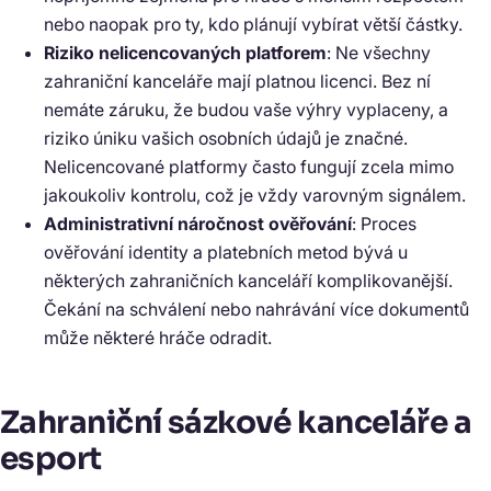
nebo naopak pro ty, kdo plánují vybírat větší částky.
Riziko nelicencovaných platforem
: Ne všechny
zahraniční kanceláře mají platnou licenci. Bez ní
nemáte záruku, že budou vaše výhry vyplaceny, a
riziko úniku vašich osobních údajů je značné.
Nelicencované platformy často fungují zcela mimo
jakoukoliv kontrolu, což je vždy varovným signálem.
Administrativní náročnost ověřování
: Proces
ověřování identity a platebních metod bývá u
některých zahraničních kanceláří komplikovanější.
Čekání na schválení nebo nahrávání více dokumentů
může některé hráče odradit.
Zahraniční sázkové kanceláře a
esport