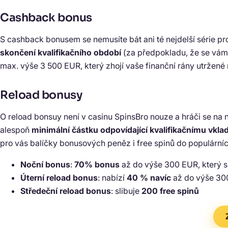
Cashback bonus
S cashback bonusem se nemusíte bát ani té nejdelší série pr
skončení kvalifikačního období
(za předpokladu, že se vám 
max. výše 3 500 EUR, který zhojí vaše finanční rány utržen
Reload bonusy
O reload bonsuy není v casinu SpinsBro nouze a hráči se na n
alespoň
minimální částku odpovídající kvalifikačnímu vkla
pro vás balíčky bonusových peněz i free spinů do populárníc
Noční bonus
:
70% bonus
až do výše 300 EUR, který s
Úterní reload bonus
: nabízí
40 % navíc
až do výše 30
Středeční reload bonus
: slibuje
200 free spinů