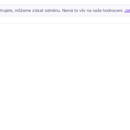
istrujete, můžeme získat odměnu. Nemá to vliv na naše hodnocení.
Ja