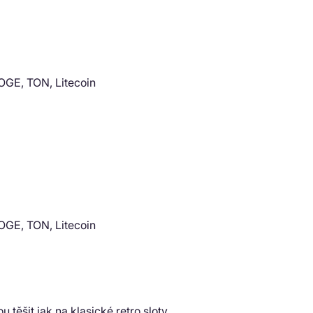
OGE, TON, Litecoin
OGE, TON, Litecoin
ěšit jak na klasické retro sloty,