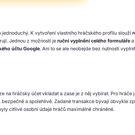
a jednoduchý. K vytvoření vlastního hráčského profilu slouží
r
rují. Jednou z možností je
ruční vyplnění celého formuláře
a 
ského účtu Google
. Ani to se ale neobejde bez nutnosti vypl
íze na hráčský účet vkládat a zase je z něj vybírat. Pro hráče
le, bezpečně a spolehlivě. Zadané transakce bývají obvykle 
byly citlivé osobní údaje hráčů maximálně chráněné.