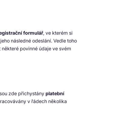
egistrační formulář
, ve kterém si
jeho následné odeslání. Vedle toho
nit některé povinné údaje ve svém
 jsou zde přichystány
platební
zpracovávány v řádech několika