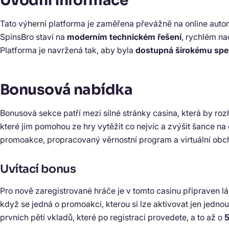
Úvodní informace
Tato výherní platforma je zaměřena převážně na online autom
SpinsBro staví na
moderním technickém řešení
, rychlém na
Platforma je navržená tak, aby byla
dostupná širokému spe
Bonusová nabídka
Bonusová sekce patří mezi silné stránky casina, která by roz
které jim pomohou ze hry vytěžit co nejvíc a zvýšit šance n
promoakce, propracovaný věrnostní program a virtuální obc
Uvítací bonus
Pro nově zaregistrované hráče je v tomto casinu připraven l
když se jedná o promoakci, kterou si lze aktivovat jen jednou
prvních pěti vkladů, které po registraci provedete, a to až o