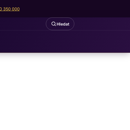
00 350 000
Hledat