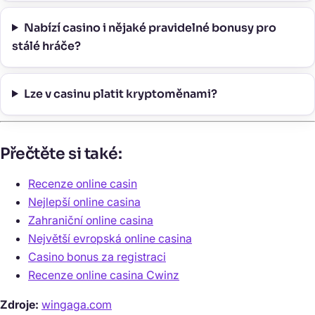
Nabízí casino i nějaké pravidelné bonusy pro
stálé hráče?
Lze v casinu platit kryptoměnami?
Přečtěte si také:
Recenze online casin
Nejlepší online casina
Zahraniční online casina
Největší evropská online casina
Casino bonus za registraci
Recenze online casina Cwinz
Zdroje:
wingaga.com