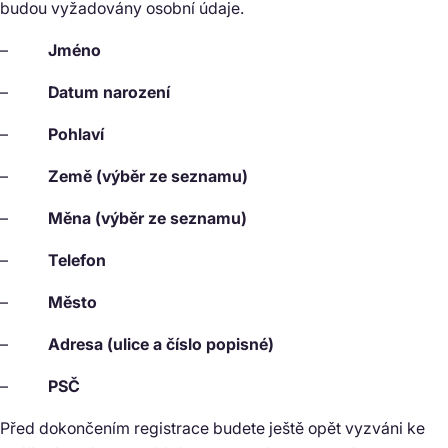
budou vyžadovány osobní údaje.
–
Jméno
–
Datum narození
–
Pohlaví
–
Země (výběr ze seznamu)
–
Měna (výběr ze seznamu)
–
Telefon
–
Město
–
Adresa (ulice a číslo popisné)
–
PSČ
Před dokončením registrace budete ještě opět vyzváni ke