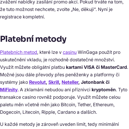
zvážení nabídky zasílání promo akcí. Pokud trváte na tom,
že tuto možnost nechcete, zvolte „Ne, děkuji“. Nyní je
registrace kompletní.
Platební metody
Platebních metod
, které lze v
casinu
WinGaga použít pro
uskutečnění vkladu, je rozhodně dostatečné množství.
Využít můžete obligátní platbu
kartami VISA či MasterCard
.
Možné jsou dále převody přes peněženky a platformy či
systémy jako
Revolut
,
Skrill
,
Neteller
, Jetonbank či
MiFinity
. A zklamáni nebudou ani příznivci
kryptoměn
. Tyto
transakce casino rovněž podporuje. Využít můžete celou
paletu měn včetně měn jako Bitcoin, Tether, Ethereum,
Dogecoin, Litecoin, Ripple, Cardano a dalších.
U každé metody je zároveň uveden limit, tedy minimální