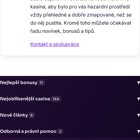
kasina, aby bylo pro vás hazardní prostředí
vždy přehledné a dobře zmapované, než se
do něj pustíte. Kromě toho můžete očekávat
řadu novinek, bonusů a tipů.
Kontakt a spolupráce
▾
Nejlepší bonusy
11
▾
Nejoblíbenější casina
144
▾
Nové články
8
▾
Odborná a právní pomoc
2