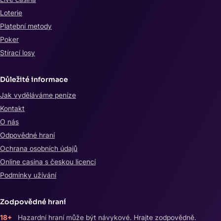
Loterie
Platební metody
Poker
Stírací losy
Důležité informace
Jak vyděláváme peníze
Kontakt
O nás
Odpovědné hraní
Ochrana osobních údajů
Online casina s českou licencí
Podmínky užívání
Zodpovědné hraní
18+
Hazardní hraní může být návykové. Hrajte zodpovědně.