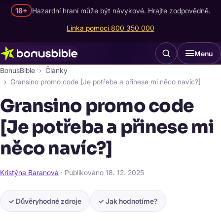
18+
Hazardní hraní může být návykové. Hrajte zodpovědně.
Linka pomoci 800 350 000
Menu
BonusBible
Články
Gransino promo code [Je potřeba a přinese mi něco navíc?]
Gransino promo code
[Je potřeba a přinese mi
něco navíc?]
Kristýna Baranová
· Publikováno
18. 12. 2025
✓ Důvěryhodné zdroje
✓ Jak hodnotíme?