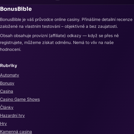
BonusBible
BonusBible je váš průvodce online casiny. Přinášíme detailní recenze
založené na vlastním testování – objektivně a bez zaujatosti.
Obsah obsahuje provizní (affiliate) odkazy — když se přes ně
registrujete, můžeme získat odměnu. Nemá to vliv na naše
hodnocení.
Rubriky
Automaty
Bonusy
Casina
Casino Game Shows
Články
Hazardní hry
Hry
Kamenná casina