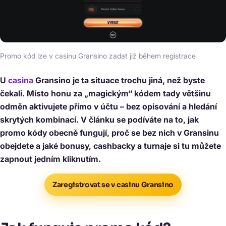
Promo kód lze v casinu Gransino zadat již během registrace
U
casina
Gransino je ta situace trochu jiná, než byste
čekali. Místo honu za „magickým“ kódem tady většinu
odměn aktivujete přímo v účtu – bez opisování a hledání
skrytých kombinací. V článku se podíváte na to, jak
promo kódy obecně fungují, proč se bez nich v Gransinu
obejdete a jaké bonusy, cashbacky a turnaje si tu můžete
zapnout jedním kliknutím.
Zaregistrovat se v casinu Gransino