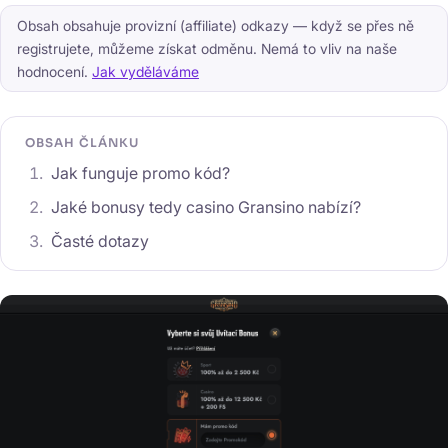
Obsah obsahuje provizní (affiliate) odkazy — když se přes ně
registrujete, můžeme získat odměnu. Nemá to vliv na naše
hodnocení.
Jak vyděláváme
OBSAH ČLÁNKU
Jak funguje promo kód?
Jaké bonusy tedy casino Gransino nabízí?
Časté dotazy