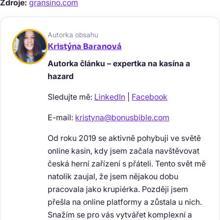
Zdroje:
gransino.com
Autorka obsahu
Kristýna Baranová
Autorka článku – expertka na kasína a
hazard
Sledujte mě:
LinkedIn
|
Facebook
E-mail:
kristyna@bonusbible.com
Od roku 2019 se aktivně pohybuji ve světě
online kasin, kdy jsem začala navštěvovat
česká herní zařízení s přáteli. Tento svět mě
natolik zaujal, že jsem nějakou dobu
pracovala jako krupiérka. Později jsem
přešla na online platformy a zůstala u nich.
Snažím se pro vás vytvářet komplexní a