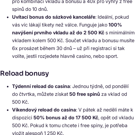
pro kombinaci vkladu a bonusu a 40x pro výhry z free
spinů do 10 dnů.
Uvítací bonus do sázkové kanceláře
: Ideální, pokud
vás víc lákají tikety než válce. Funguje jako
100%
navýšení prvního vkladu až do 2 500 Kč
s minimálním
vkladem kolem 500 Kč. Součet vkladu a bonusu musíte
6x prosázet během 30 dnů – už při registraci si tak
volíte, jestli rozjedete hlavně casino, nebo sport.
Reload bonusy
Týdenní reload do casina
: Jednou týdně, od pondělí
do čtvrtka, můžete získat
50 free spinů
za vklad od
500 Kč.
Víkendový reload do casina
: V pátek až neděli máte k
dispozici
50% bonus až do 17 500 Kč
, opět od vkladu
500 Kč. Pokud k tomu chcete i free spiny, je potřeba
vložit alespoň 1 250 Kč.