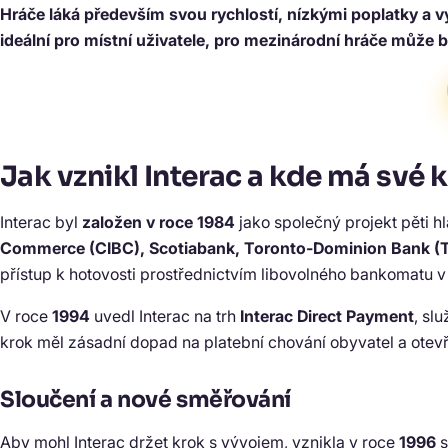
Hráče láká především svou rychlostí, nízkými poplatky a 
ideální pro místní uživatele, pro mezinárodní hráče může 
Jak vznikl Interac a kde má své 
Interac byl
založen v roce 1984
jako společný projekt pěti 
Commerce (CIBC), Scotiabank, Toronto-Dominion Bank (
přístup k hotovosti prostřednictvím libovolného bankomatu 
V roce
1994
uvedl Interac na trh
Interac Direct Payment
, sl
krok měl zásadní dopad na platební chování obyvatel a otevře
Sloučení a nové směřování
Aby mohl Interac držet krok s vývojem, vznikla v roce
1996
s