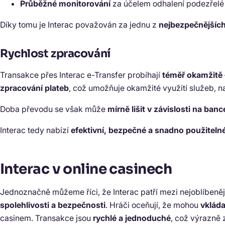
Průběžné monitorování
za účelem odhalení podezřelé a
Díky tomu je Interac považován za jednu z
nejbezpečnějšíc
Rychlost zpracování
Transakce přes Interac e-Transfer probíhají
téměř okamžitě
zpracování plateb
, což umožňuje okamžité využití služeb, n
Doba převodu se však může
mírně lišit v závislosti na banc
Interac tedy nabízí
efektivní, bezpečné a snadno použiteln
Interac v online casinech
Jednoznačně můžeme říci, že Interac patří mezi nejoblíbeně
spolehlivosti a bezpečnosti
. Hráči oceňují, že mohou
vkláda
casinem. Transakce jsou
rychlé a jednoduché
, což výrazně 