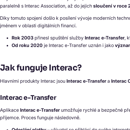
paralelně s Interac Association, až do jejich
sloučení v roce 
Díky tomuto spojení došlo k posílení vývoje moderních techn
jménem v oblasti digitálních financí.
Rok 2003
přinesl spuštění služby
Interac e-Transfer
, 
Od roku 2020
je Interac e-Transfer uznán i jako
význam
Jak funguje Interac?
Hlavními produkty Interac jsou
Interac e-Transfer
a
Interac 
Interac e-Transfer
Aplikace
Interac e-Transfer
umožňuje rychlé a bezpečné př
příjemce. Proces funguje následovně.
Odeslání platby
– uživatel se přihlásí do svého intern