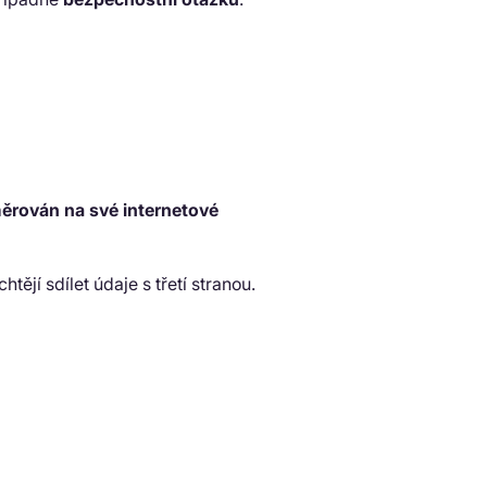
ěrován na své internetové
htějí sdílet údaje s třetí stranou.