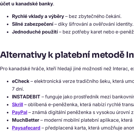
účet u kanadské banky
.
Rychlé vklady a výběry
– bez zbytečného čekání.
Silné zabezpečení
– díky šifrování a ověřování identity.
Jednoduché použití
– bez potřeby karet nebo e-peně
Alternativy k platební metodě I
Pro kanadské hráče, kteří hledají jiné možnosti než Interac, 
eCheck
– elektronická verze tradičního šeku, která u
7 dní.
INSTADEBIT
– funguje jako prostředník mezi bankovním
Skrill
– oblíbená e-peněženka, která nabízí rychlé transa
PayPal
– známá digitální peněženka s vysokou úrovní z
MuchBetter
– moderní mobilní platební aplikace, která
Paysafecard
– předplacená karta, která umožňuje anon