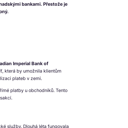
kanadskými bankami. Přestože je
pný.
dian Imperial Bank of
síť, která by umožnila klientům
alizaci plateb v zemi.
římé platby u obchodníků. Tento
sakcí.
cké služby. Dlouhá léta fungovala