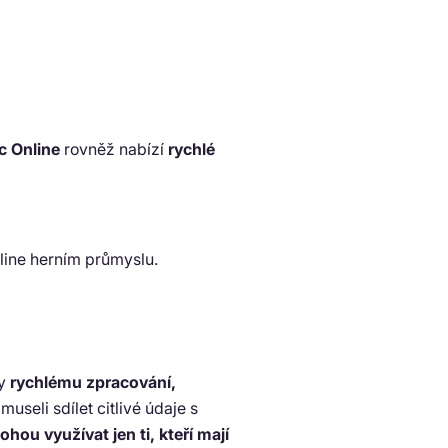
c Online
rovněž nabízí
rychlé
nline herním průmyslu.
ky
rychlému zpracování,
 museli sdílet citlivé údaje s
ohou využívat jen ti, kteří mají