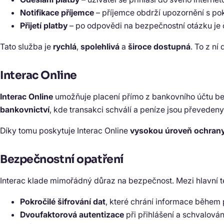
Notifikace příjemce
– příjemce obdrží upozornění s poky
Přijetí platby
– po odpovědi na bezpečnostní otázku je
Tato služba je
rychlá
,
spolehlivá
a
široce dostupná
. To z ní
Interac Online
Interac Online
umožňuje placení přímo z bankovního účtu bez 
bankovnictví
, kde transakci schválí a peníze jsou převeden
Díky tomu poskytuje Interac Online
vysokou úroveň ochrany
Bezpečnostní opatření
Interac klade mimořádný důraz na bezpečnost. Mezi hlavní te
Pokročilé šifrování dat
, které chrání informace během 
Dvoufaktorová autentizace
při přihlášení a schvalován