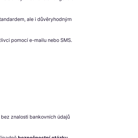
 standardem, ale i důvěryhodným
tlivci pomocí e-mailu nebo SMS.
to bez znalosti bankovních údajů
případně
bezpečnostní otázku
.