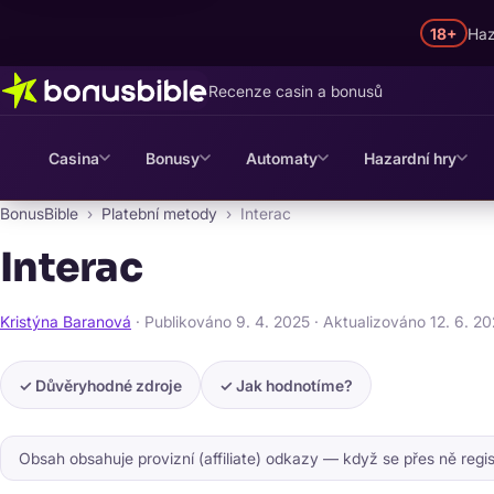
18+
Haz
Recenze casin a bonusů
Casina
Bonusy
Automaty
Hazardní hry
BonusBible
Platební metody
Interac
Interac
Kristýna Baranová
· Publikováno
9. 4. 2025
· Aktualizováno
12. 6. 2
✓ Důvěryhodné zdroje
✓ Jak hodnotíme?
Obsah obsahuje provizní (affiliate) odkazy — když se přes ně reg