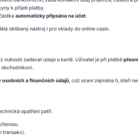
ny k přijetí platby.
 částka
automaticky připsána na účet
.
 dělá oblíbený nástroj i pro vklady do online casin.
nutnosti zadávat údaje o kartě. Uživatel je při platbě
přesm
y obchodníkovi.
 osobních a finančních údajů
, což ocení zejména ti, kteří nec
chnická opatření patří.
přenosu.
í transakcí.