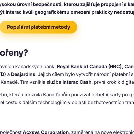
vysokou úrovní bezpečnosti, kterou zajišťuje propojení s 
být Interac kvůli geografickému omezení prakticky nedostu
Populární platební metody
kořeny?
hlavních kanadských bank:
Royal Bank of Canada (RBC), Cana
TD)
a
Desjardins
. Jejich cílem bylo vytvořit národní platební 
v Kanadě. Tím vznikla služba
Interac Cash
, první krok k digit
užbu, která umožnila Kanaďanům používat debetní karty pro p
l cestu k dalším technologiím v oblasti bezhotovostních tran
polečnost
Acxsys Corporation
, zaměřená na nové elektroni