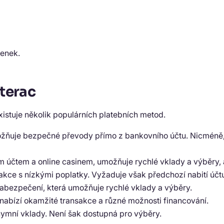
ženek.
nterac
existuje několik populárních platebních metod.
možňuje bezpečné převody přímo z bankovního účtu. Nicméně
 účtem a online casinem, umožňuje rychlé vklady a výběry, a
kce s nízkými poplatky. Vyžaduje však předchozí nabití účtu.
abezpečení, která umožňuje rychlé vklady a výběry.
 nabízí okamžité transakce a různé možnosti financování. ​
ymní vklady. Není šak dostupná pro výběry.