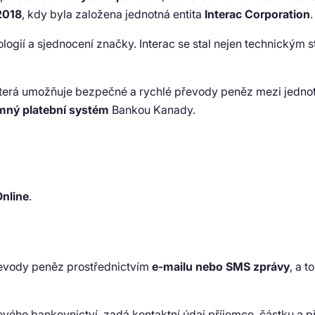
2018
, kdy byla založena jednotná entita
Interac Corporation
.
ologií a sjednocení značky. Interac se stal nejen technickým
která umožňuje bezpečné a rychlé převody peněz mezi jedno
ný platební systém
Bankou Kanady.
Online
.
evody peněz prostřednictvím
e-mailu nebo SMS zprávy
, a 
etového bankovnictví, zadá kontaktní údaj příjemce, částku a 