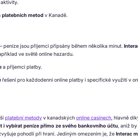
ktivity.
h platebních metod
v Kanadě.
– peníze jsou příjemci připsány během několika minut.
Intera
apříklad ve světě online hazardu.
e
a příjemci platby.
é
řešení pro každodenní online platby i specifické využití v o
jší
platební metody
v kanadských
online casinech
, hlavně dí
t i vybírat peníze přímo ze svého bankovního účtu
, aniž by
zvyšuje pohodlí při hraní. Jediným omezením je, že
Interac m