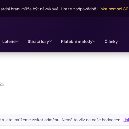
ardní hraní může být návykové. Hrajte zodpovědně.
Linka pomoci 8
Loterie
Stírací losy
Platební metody
Články
026
istrujete, můžeme získat odměnu. Nemá to vliv na naše hodnocení.
Ja