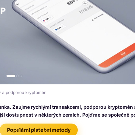
ky a podporou kryptoměn
enka. Zaujme rychlými transakcemi, podporou kryptoměn
ější dostupnost v některých zemích. Pojďme se společně po
Populární platební metody