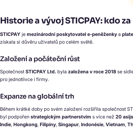
Historie a vývoj STICPAY: kdo za
STICPAY
je
mezinárodní poskytovatel e-peněženky
a
plat
získala si důvěru uživatelů po celém světě.​
Založení a počáteční růst
Společnost
STICPAY Ltd.
byla
založena v roce 2018
se síd
pro jednotlivce i firmy.​
Expanze na globální trh
Během krátké doby po svém založení rozšířila společnost ST
byl podpořen
strategickým partnerstvím
s více než
20 asij
Indie
,
Hongkong
,
Filipíny
,
Singapur
,
Indonésie
,
Vietnam
,
Th