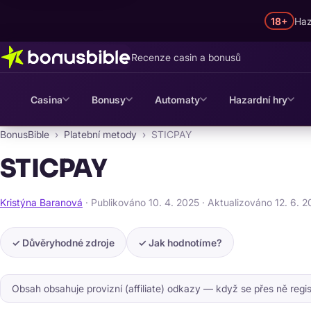
18+
Haz
Recenze casin a bonusů
Casina
Bonusy
Automaty
Hazardní hry
BonusBible
Platební metody
STICPAY
STICPAY
Kristýna Baranová
· Publikováno
10. 4. 2025
· Aktualizováno
12. 6. 
✓ Důvěryhodné zdroje
✓ Jak hodnotíme?
Obsah obsahuje provizní (affiliate) odkazy — když se přes ně reg