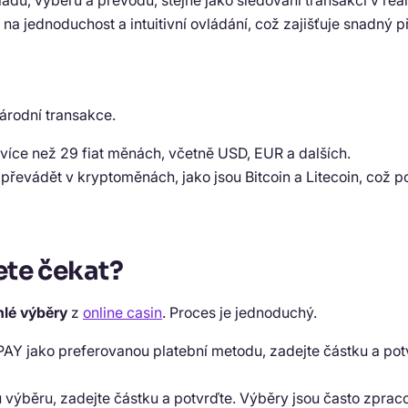
na jednoduchost a intuitivní ovládání, což zajišťuje snadný 
rodní transakce.​
více než 29 fiat měnách, včetně USD, EUR a dalších.
převádět v kryptoměnách, jako jsou Bitcoin a Litecoin, což pos
ete čekat?
hlé výběry
z
online casin
. Proces je jednoduchý.​
PAY jako preferovanou platební metodu, zadejte částku a potv
 výběru, zadejte částku a potvrďte. Výběry jsou často zpra