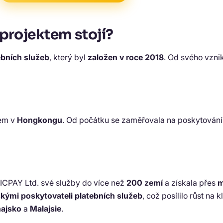
 projektem stojí?
ebních služeb
, který byl
založen v roce 2018
. Od svého vznik
lem v
Hongkongu
. Od počátku se zaměřovala na poskytován
ICPAY Ltd. své služby do více než
200 zemí
a získala přes
m
skými poskytovateli platebních služeb
, což posílilo růst na 
ajsko
a
Malajsie
.