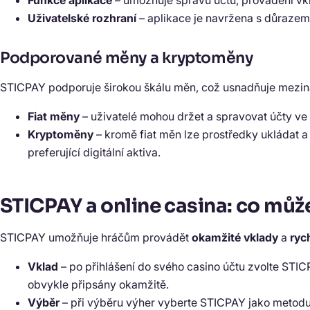
Uživatelské rozhraní
– aplikace je navržena s důrazem 
Podporované měny a kryptoměny
STICPAY podporuje širokou škálu měn, což usnadňuje meziná
Fiat měny
– uživatelé mohou držet a spravovat účty ve 
Kryptoměny
– kromě fiat měn lze prostředky ukládat a 
preferující digitální aktiva.
STICPAY a online casina: co můž
STICPAY umožňuje hráčům provádět
okamžité vklady
a
ryc
Vklad
– po přihlášení do svého casino účtu zvolte STIC
obvykle připsány okamžitě.​
Výběr
– při výběru výher vyberte STICPAY jako metodu