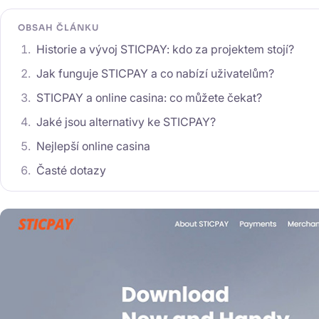
OBSAH ČLÁNKU
Historie a vývoj STICPAY: kdo za projektem stojí?
Jak funguje STICPAY a co nabízí uživatelům?
STICPAY a online casina: co můžete čekat?
Jaké jsou alternativy ke STICPAY?
Nejlepší online casina
Časté dotazy