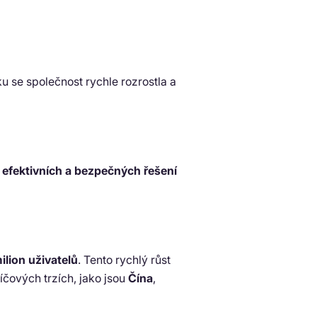
u se společnost rychle rozrostla a
í
efektivních a bezpečných řešení
ilion uživatelů
. Tento rychlý růst
klíčových trzích, jako jsou
Čína
,