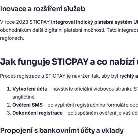
Inovace a rozšíření služeb
V roce 2023 STICPAY
integroval indický platební systém U
obchodníkům další digitální platební možnosti. Tato integrac
regionech.
Jak funguje STICPAY a co nabízí
Proces registrace u STICPAY je navržen tak, aby byl
rychlý a
Vytvoření účtu
– navštivte oficiální webovou stránku 
angličtině.
Ověření SMS
– po vyplnění registračního formuláře obd
Dokončení registrace
– po úspěšném ověření je váš úče
Propojení s bankovními účty a vklady