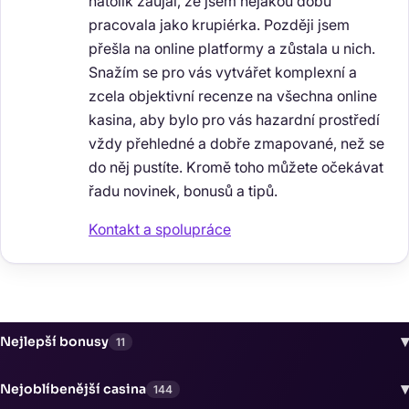
natolik zaujal, že jsem nějakou dobu
pracovala jako krupiérka. Později jsem
přešla na online platformy a zůstala u nich.
Snažím se pro vás vytvářet komplexní a
zcela objektivní recenze na všechna online
kasina, aby bylo pro vás hazardní prostředí
vždy přehledné a dobře zmapované, než se
do něj pustíte. Kromě toho můžete očekávat
řadu novinek, bonusů a tipů.
Kontakt a spolupráce
▾
Nejlepší bonusy
11
▾
Nejoblíbenější casina
144