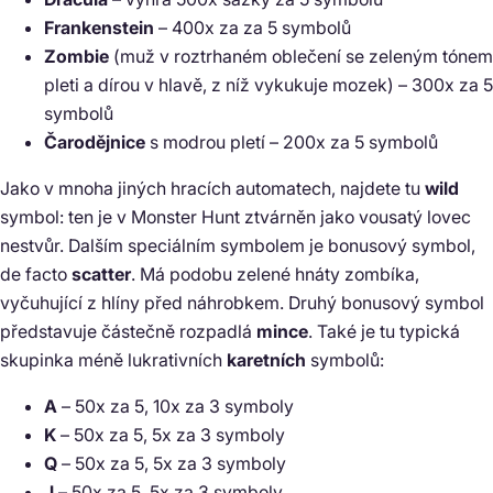
Frankenstein
– 400x za za 5 symbolů
Zombie
(muž v roztrhaném oblečení se zeleným tónem
pleti a dírou v hlavě, z níž vykukuje mozek) – 300x za 5
symbolů
Čarodějnice
s modrou pletí – 200x za 5 symbolů
Jako v mnoha jiných hracích automatech, najdete tu
wild
symbol: ten je v Monster Hunt ztvárněn jako vousatý lovec
nestvůr. Dalším speciálním symbolem je bonusový symbol,
de facto
scatter
. Má podobu zelené hnáty zombíka,
vyčuhující z hlíny před náhrobkem. Druhý bonusový symbol
představuje částečně rozpadlá
mince
. Také je tu typická
skupinka méně lukrativních
karetních
symbolů:
A
– 50x za 5, 10x za 3 symboly
K
– 50x za 5, 5x za 3 symboly
Q
– 50x za 5, 5x za 3 symboly
J
– 50x za 5, 5x za 3 symboly