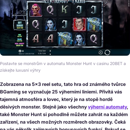
Postavte se monstrům v automatu Monster Hunt v casinu 20BET a
získejte luxusní výhry
Zobrazena na 5×3 reel setu, tato hra od známého tvůrce
BGaming se vyznačuje 25 výherními liniemi. Přivítá vás
tajemná atmosféra a lovec, který je na stopě hordě
děsivých monster. Stejně jako všechny
výherní automaty
,
také Monster Hunt si pohodlně můžete zahrát na každém
zařízení, na všech možných rozměrech obrazovky. Čeká
na vás několik zajímavých bonusových funkcí. Pokud se