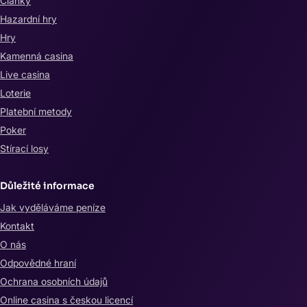
Články
Hazardní hry
Hry
Kamenná casina
Live casina
Loterie
Platební metody
Poker
Stírací losy
Důležité informace
Jak vyděláváme peníze
Kontakt
O nás
Odpovědné hraní
Ochrana osobních údajů
Online casina s českou licencí