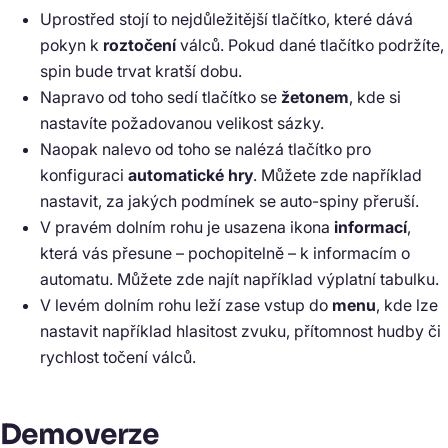
Uprostřed stojí to nejdůležitější tlačítko, které dává
pokyn k
roztočení
válců. Pokud dané tlačítko podržíte,
spin bude trvat kratší dobu.
Napravo od toho sedí tlačítko se
žetonem
, kde si
nastavíte požadovanou velikost sázky.
Naopak nalevo od toho se nalézá tlačítko pro
konfiguraci
automatické hry
. Můžete zde například
nastavit, za jakých podmínek se auto-spiny přeruší.
V pravém dolním rohu je usazena ikona
informací
,
která vás přesune – pochopitelně – k informacím o
automatu. Můžete zde najít například výplatní tabulku.
V levém dolním rohu leží zase vstup do
menu
, kde lze
nastavit například hlasitost zvuku, přítomnost hudby či
rychlost točení válců.
Demoverze