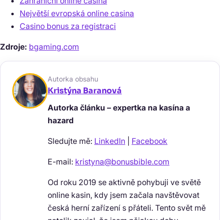
Zahraniční online casina
Největší evropská online casina
Casino bonus za registraci
Zdroje:
bgaming.com
Autorka obsahu
Kristýna Baranová
Autorka článku – expertka na kasína a
hazard
Sledujte mě:
LinkedIn
|
Facebook
E-mail:
kristyna@bonusbible.com
Od roku 2019 se aktivně pohybuji ve světě
online kasin, kdy jsem začala navštěvovat
česká herní zařízení s přáteli. Tento svět mě