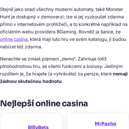
Stejně jako snad všechny moderní automaty, také Monster
Hunt je dostupný v demoverzi; lze si jej vyzkoušet zdarma
přímo v internetovém prohlížeči, a to konkrétně například na
oficiálním webu providera BGaming. Rovněž ja šance, že
online casina
, která mají tuto hru ve svém katalogu, ji budou
nabízet též zdarma.
Nenechte se zmást pojmem „demo“. Zahrnuje totiž
plnohodnotnou hru, se všemi funkcemi a bonusy. Jediným
rozdílem je, že hrajete (a vyhráváte) za peníze, které
nemají
žádnou skutečnou hodnotu
.
Nejlepší online casina
MrPacho
BillyBets