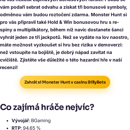
vám podaří sebrat odvahu a získat tři bonusové symboly,
odměnou vám budou roztočení zdarma. Monster Hunt si
pro vás připravil také Hold & Win bonusovou hru s re-
spiny a multiplikátory, během níž navíc dostanete šanci
vyhrát jeden ze tří jackpotů. Než se vydáte na lov naostro,
máte možnost vyzkoušet si hru bez rizika v demoverzi:
než vstoupíte na bojiště, je dobrý nápad zavítat na
cvičiště. Zjistěte vše důležité o této hazardní hře v naší
recenzi!
Zahrát si Monster Hunt v casinu BillyBets
Co zajímá hráče nejvíc?
Vývojář
:
BGaming
RTP
:
94.65 %