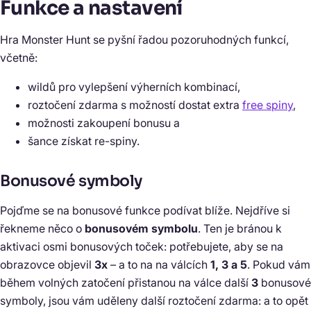
Funkce a nastavení
Hra Monster Hunt se pyšní řadou pozoruhodných funkcí,
včetně:
wildů pro vylepšení výherních kombinací,
roztočení zdarma s možností dostat extra
free spiny
,
možnosti zakoupení bonusu a
šance získat re-spiny.
Bonusové symboly
Pojďme se na bonusové funkce podívat blíže. Nejdříve si
řekneme něco o
bonusovém symbolu
. Ten je bránou k
aktivaci osmi bonusových toček: potřebujete, aby se na
obrazovce objevil
3x
– a to na na válcích
1, 3 a 5
. Pokud vám
během volných zatočení přistanou na válce další
3
bonusové
symboly, jsou vám uděleny další roztočení zdarma: a to opět