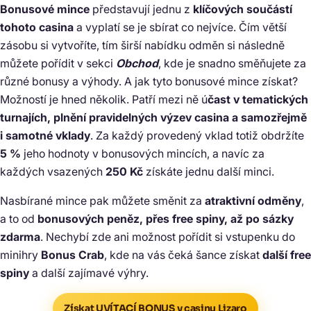
Bonusové mince
představují jednu z
klíčových součástí
tohoto casina
a vyplatí se je sbírat co nejvíce. Čím větší
zásobu si vytvoříte, tím širší nabídku odměn si následně
můžete pořídit v sekci
Obchod
, kde je snadno směňujete za
různé bonusy a výhody. A jak tyto bonusové mince získat?
Možností je hned několik. Patří mezi ně ú
čast v tematických
turnajích, plnění pravidelných výzev casina a samozřejmě
i samotné vklady
. Za každý provedený vklad totiž obdržíte
5 %
jeho hodnoty v bonusových mincích, a navíc za
každých vsazených
250 Kč
získáte jednu další minci.
Nasbírané mince pak můžete směnit za
atraktivní odměny
,
a to od
bonusových peněz, přes free spiny, až po sázky
zdarma
. Nechybí zde ani možnost pořídit si vstupenku do
minihry
Bonus Crab
, kde na vás čeká šance získat
další free
spiny
a další zajímavé výhry.
Získat UVÍTACÍ BONUS v casinu Lizaro