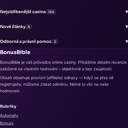
▾
Nejoblíbenější casina
144
▾
Nové články
8
▾
Odborná a právní pomoc
2
BonusBible
BonusBible je váš průvodce online casiny. Přinášíme detailní recenze
založené na vlastním testování – objektivně a bez zaujatosti.
Obsah obsahuje provizní (affiliate) odkazy — když se přes ně
registrujete, můžeme získat odměnu. Nemá to vliv na naše
hodnocení.
Rubriky
Automaty
Bonusy