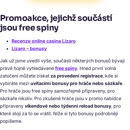
Promoakce, jejichž součástí
jsou free spiny
Recenze online casina Lizaro
Lizaro – bonusy
Jak už jsme uvedli výše, součástí některých bonusů bývají
právě hojně vyhledávané
free spiny
. Hned první volná
zatočení můžete získat
za provedení registrace
, kde si
vybíráte mezi
uvítacími bonusy pro hráče nebo sázkaře
.
Pro hráče jsou free spiny samozřejmě připraveny, pro
sázkaře nikoliv. Pro zkušené hráče jsou v promo nabídce
připraveny
víkendové nebo týdenní reload bonusy
, pro
které stojí za to se vrátit. Níže si tyto bonusy podrobněji
popíšeme.