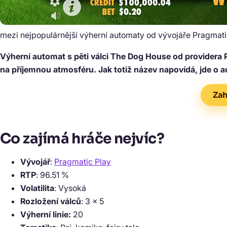
mezi nejpopulárnější výherní automaty od vývojáře Pragmati
Výherní automat s pěti válci The Dog House od providera 
na příjemnou atmosféru. Jak totiž název napovídá, jde o a
Zah
Co zajímá hráče nejvíc?
Vývojář
:
Pragmatic Play
RTP
: 96.51 %
Volatilita
: Vysoká
Rozložení válců
: 3 x 5
Výherní linie:
20