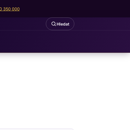
00 350 000
Hledat