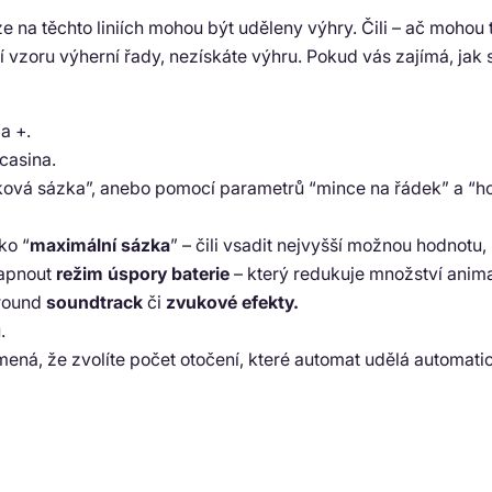
e na těchto liniích mohou být uděleny výhry. Čili – ač mohou t
 vzoru výherní řady, nezískáte výhru. Pokud vás zajímá, jak 
a +.
casina.
lková sázka”, anebo pomocí parametrů “mince na řádek” a “h
ko “
maximální sázka
” – čili vsadit nejvyšší možnou hodnotu
zapnout
režim úspory baterie
– který redukuje množství anima
ground
soundtrack
či
zvukové efekty.
.
ená, že zvolíte počet otočení, které automat udělá automatic