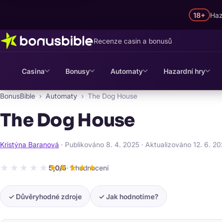
18+
Haz
Recenze casin a bonusů
Casina
Bonusy
Automaty
Hazardní hry
BonusBible
Automaty
The Dog House
The Dog House
Kristýna Baranová
· Publikováno
8. 4. 2025
· Aktualizováno
12. 6. 2
★★★★★
★★★★★
5,0/5
· 1 hodnocení
✓ Důvěryhodné zdroje
✓ Jak hodnotíme?