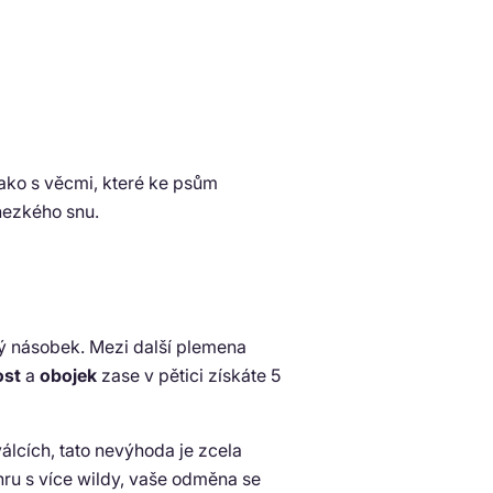
jako s věcmi, které ke psům
hezkého snu.
ý násobek. Mezi další plemena
ost
a
obojek
zase v pětici získáte 5
válcích, tato nevýhoda je zcela
hru s více wildy, vaše odměna se