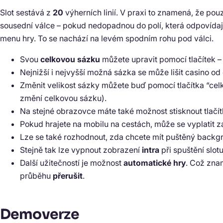
Slot sestává z
20
výherních linií. V praxi to znamená, že pouz
sousední válce – pokud nedopadnou do polí, která odpovídají
menu hry. To se nachází na levém spodním rohu pod válci.
Svou
celkovou sázku
můžete upravit pomocí tlačítek – 
Nejnižší i nejvyšší možná sázka se může lišit casino od 
Změnit velikost sázky můžete buď pomocí tlačítka “ce
změní celkovou sázku).
Na stejné obrazovce máte také možnost stisknout tlačít
Pokud hrajete na mobilu na cestách, může se vyplatit 
Lze se také rozhodnout, zda chcete mít puštěný back
Stejně tak lze vypnout zobrazení
intra
při spuštění slotu
Další užitečností je možnost
automatické hry
. Což znam
průběhu
přerušit
.
Demoverze