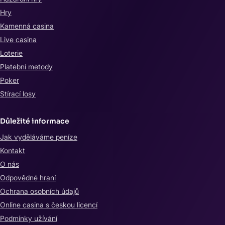
Hry
Kamenná casina
Live casina
Loterie
Platební metody
Poker
Stírací losy
Důležité informace
Jak vyděláváme peníze
Kontakt
O nás
Odpovědné hraní
Ochrana osobních údajů
Online casina s českou licencí
Podmínky užívání