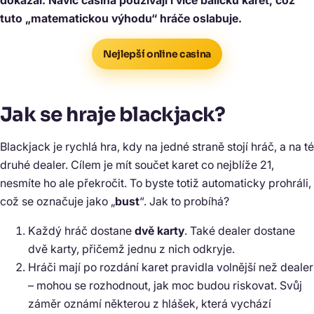
dokázal. Navíc casina používají i více balíčků karet, což
tuto „matematickou výhodu“ hráče oslabuje.
Nejlepší online casina
Jak se hraje blackjack?
Blackjack je rychlá hra, kdy na jedné straně stojí hráč, a na té
druhé dealer. Cílem je mít součet karet co nejblíže 21,
nesmíte ho ale překročit. To byste totiž automaticky prohráli,
což se označuje jako „
bust
“. Jak to probíhá?
Každý hráč dostane
dvě karty
. Také dealer dostane
dvě karty, přičemž jednu z nich odkryje.
Hráči mají po rozdání karet pravidla volnější než dealer
– mohou se rozhodnout, jak moc budou riskovat. Svůj
záměr oznámí některou z hlášek, která vychází