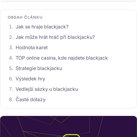
OBSAH ČLÁNKU
Jak se hraje blackjack?
Jak může hrát hráč při blackjacku?
Hodnota karet
TOP online casina, kde najdete blackjack
Strategie blackjacku
Výsledek hry
Vedlejší sázky u blackjacku
Časté dotazy