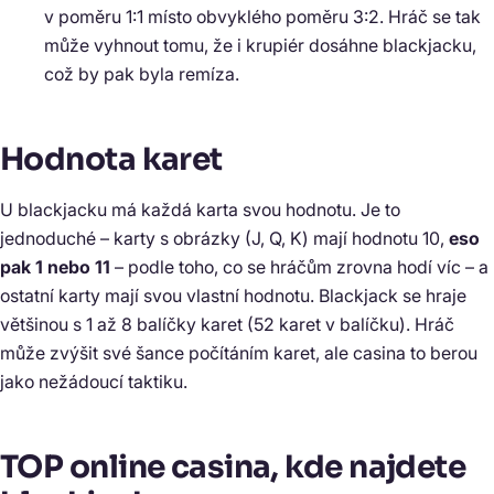
v poměru 1:1 místo obvyklého poměru 3:2. Hráč se tak
může vyhnout tomu, že i krupiér dosáhne blackjacku,
což by pak byla remíza.
Hodnota karet
U blackjacku má každá karta svou hodnotu. Je to
jednoduché – karty s obrázky (J, Q, K) mají hodnotu 10,
eso
pak 1 nebo 11
– podle toho, co se hráčům zrovna hodí víc – a
ostatní karty mají svou vlastní hodnotu. Blackjack se hraje
většinou s 1 až 8 balíčky karet (52 karet v balíčku). Hráč
může zvýšit své šance počítáním karet, ale casina to berou
jako nežádoucí taktiku.
TOP online casina, kde najdete