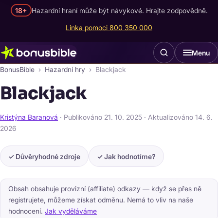
18+
Hazardní hraní může být návykové. Hrajte zodpovědně.
Linka pomoci 800 350 000
Menu
BonusBible
Hazardní hry
Blackjack
Blackjack
Kristýna Baranová
· Publikováno
21. 10. 2025
· Aktualizováno
14. 6.
2026
✓ Důvěryhodné zdroje
✓ Jak hodnotíme?
Obsah obsahuje provizní (affiliate) odkazy — když se přes ně
registrujete, můžeme získat odměnu. Nemá to vliv na naše
hodnocení.
Jak vyděláváme