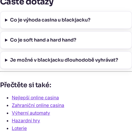
Časté dotazy
Co je výhoda casina u blackjacku?
Co je soft hand a hard hand?
Je možné v blackjacku dlouhodobě vyhrávat?
Přečtěte si také:
Nejlepší online casina
Zahraniční online casina
Výherní automaty
Hazardní hry
Loterie