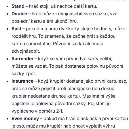
Stand
– hráč stojí, už nechce další kartu.
Double
– hráč může zdvojnásobit svou sázku, vzít
poslední kartu a tím ukončí hru.
Split
– pokud má hráč dvě karty stejné hodnoty, může
rozdělit hru. To znamená, že začne hrát s každou
kartou samostatně. Původní sázku ale musí
zdvojnásobit.
Surrender
– když se vám první dvě karty nelíbí,
můžete se vzdát. To pak dostanete polovinu původní
sázky zpět.
Insurance
– když krupiér dostane jako první kartu eso,
hráč se může pojistit proti blackjacku (jen dokud
krupiér nedostane druhou kartu). Maximální výše
pojištění je polovina původní sázky. Pojištění je
vypláceno v poměru 2:1.
Even money
– pokud má hráč blackjack a první kartou
je eso, může mu krupiér nabídnout vyplatit výhru