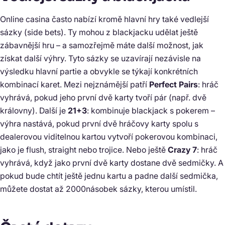
Online casina často nabízí kromě hlavní hry také vedlejší
sázky (side bets). Ty mohou z blackjacku udělat ještě
zábavnější hru – a samozřejmě máte další možnost, jak
získat další výhry. Tyto sázky se uzavírají nezávisle na
výsledku hlavní partie a obvykle se týkají konkrétních
kombinací karet. Mezi nejznámější patří
Perfect Pairs
: hráč
vyhrává, pokud jeho první dvě karty tvoří pár (např. dvě
královny). Další je
21+3
: kombinuje blackjack s pokerem –
výhra nastává, pokud první dvě hráčovy karty spolu s
dealerovou viditelnou kartou vytvoří pokerovou kombinaci,
jako je flush, straight nebo trojice. Nebo ještě
Crazy 7
: hráč
vyhrává, když jako první dvě karty dostane dvě sedmičky. A
pokud bude chtít ještě jednu kartu a padne další sedmička,
můžete dostat až 2000násobek sázky, kterou umístil.