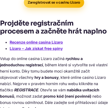
Zaregistrovat se v casinu Lizaro
Projděte registračním
procesem a začněte hrát naplno
Recenze online casina Lizaro
Lizaro – Jak získat free spiny
Vstup do online casina Lizaro začíná
rychlou a
jednoduchou registrací
, během které si vytvoříte své vlastní
herní konto. Díky tomu budete moci okamžitě začít
objevovat všechny
hry a bonusy
, které online casino Lizaro
nabízí. Nejprve v pravém horním rohu webu klikněte na
tlačítko
REGISTRACE
. Otevře se vám
nabídka uvítacích
bonusů
, možnost zadat
promo kód (není povinné)
nebo
bonus rovnou odmítnout. Dále zadejte své přihlašovací údaje