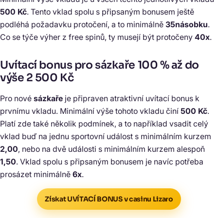
500 Kč
. Tento vklad spolu s připsaným bonusem ještě
podléhá požadavku protočení, a to minimálně
35násobku
.
Co se týče výher z free spinů, ty musejí být protočeny
40x
.
Uvítací bonus pro sázkaře 100 % až do
výše 2 500 Kč
Pro nové
sázkaře
je připraven atraktivní uvítací bonus k
prvnímu vkladu. Minimální výše tohoto vkladu činí
500 Kč
.
Platí zde také několik podmínek, a to například vsadit celý
vklad buď na jednu sportovní událost s minimálním kurzem
2,00
, nebo na dvě události s minimálním kurzem alespoň
1,50
. Vklad spolu s připsaným bonusem je navíc potřeba
prosázet minimálně
6x
.
Získat UVÍTACÍ BONUS v casinu Lizaro