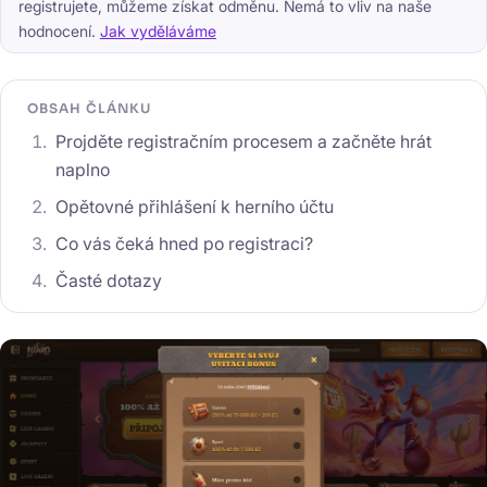
registrujete, můžeme získat odměnu. Nemá to vliv na naše
hodnocení.
Jak vyděláváme
OBSAH ČLÁNKU
Projděte registračním procesem a začněte hrát
naplno
Opětovné přihlášení k herního účtu
Co vás čeká hned po registraci?
Časté dotazy