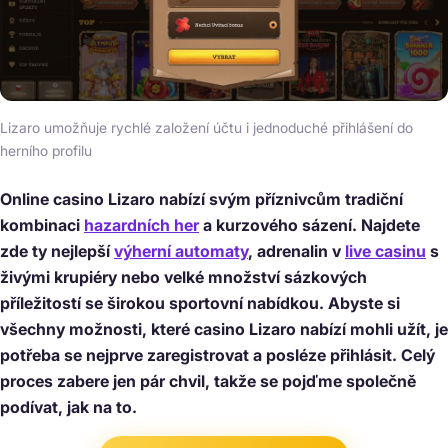
Lizaro umožňuje rychlé založení účtu i jednoduché přihlášení do
herního profilu
Online casino Lizaro nabízí svým příznivcům tradiční
kombinaci
hazardních her
a kurzového sázení. Najdete
zde ty nejlepší
výherní automaty
, adrenalin v
live casinu
s
živými krupiéry nebo velké množství sázkových
příležitostí se širokou sportovní nabídkou. Abyste si
všechny možnosti, které casino Lizaro nabízí mohli užít, je
potřeba se nejprve zaregistrovat a posléze přihlásit. Celý
proces zabere jen pár chvil, takže se pojďme společně
podívat, jak na to.