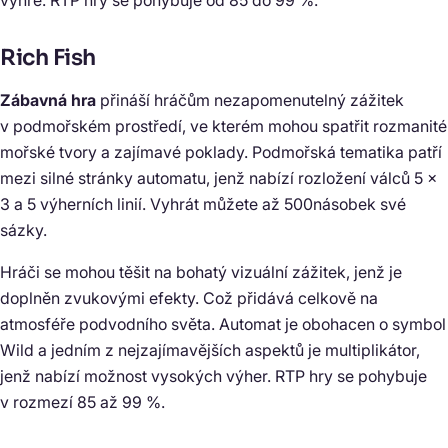
Rich Fish
Zábavná hra
přináší hráčům nezapomenutelný zážitek
v podmořském prostředí, ve kterém mohou spatřit rozmanité
mořské tvory a zajímavé poklady. Podmořská tematika patří
mezi silné stránky automatu, jenž nabízí rozložení válců 5 ×
3 a 5 výherních linií. Vyhrát můžete až 500násobek své
sázky.
Hráči se mohou těšit na bohatý vizuální zážitek, jenž je
doplněn zvukovými efekty. Což přidává celkově na
atmosféře podvodního světa. Automat je obohacen o symbol
Wild a jedním z nejzajímavějších aspektů je multiplikátor,
jenž nabízí možnost vysokých výher. RTP hry se pohybuje
v rozmezí 85 až 99 %.