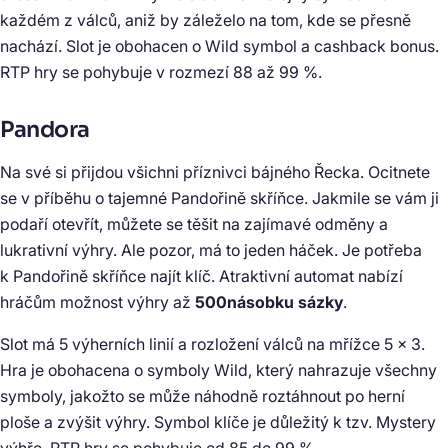
každém z válců, aniž by záleželo na tom, kde se přesně
nachází. Slot je obohacen o Wild symbol a cashback bonus.
RTP hry se pohybuje v rozmezí 88 až 99 %.
Pandora
Na své si přijdou všichni příznivci bájného Řecka. Ocitnete
se v příběhu o tajemné Pandořině skříňce. Jakmile se vám ji
podaří otevřít, můžete se těšit na zajímavé odměny a
lukrativní výhry. Ale pozor, má to jeden háček. Je potřeba
k Pandořině skříňce najít klíč. Atraktivní automat nabízí
hráčům možnost výhry až
500násobku sázky
.
Slot má 5 výherních linií a rozložení válců na mřížce 5 × 3.
Hra je obohacena o symboly Wild, který nahrazuje všechny
symboly, jakožto se může náhodně roztáhnout po herní
ploše a zvýšit výhry. Symbol klíče je důležitý k tzv. Mystery
výhře. RTP hry se pohybuje od 85 do 99 %.