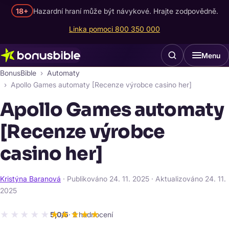
18+
Hazardní hraní může být návykové. Hrajte zodpovědně.
Linka pomoci 800 350 000
Menu
BonusBible
Automaty
Apollo Games automaty [Recenze výrobce casino her]
Apollo Games automaty
[Recenze výrobce
casino her]
Kristýna Baranová
· Publikováno
24. 11. 2025
· Aktualizováno
24. 11.
2025
★★★★★
★★★★★
5,0/5
· 2 hodnocení