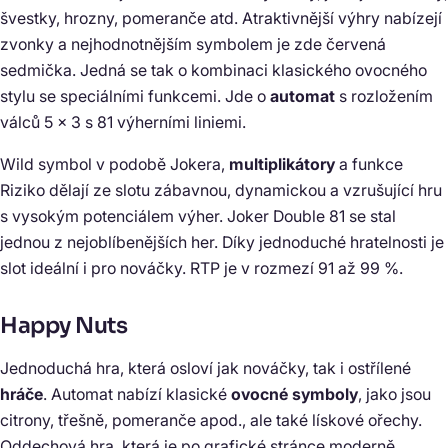
švestky, hrozny, pomeranče atd. Atraktivnější výhry nabízejí
zvonky a nejhodnotnějším symbolem je zde červená
sedmička. Jedná se tak o kombinaci klasického ovocného
stylu se speciálními funkcemi. Jde o
automat
s rozložením
válců 5 × 3 s 81 výherními liniemi.
Wild symbol v podobě Jokera,
multiplikátory
a funkce
Riziko dělají ze slotu zábavnou, dynamickou a vzrušující hru
s vysokým potenciálem výher. Joker Double 81 se stal
jednou z nejoblíbenějších her. Díky jednoduché hratelnosti je
slot ideální i pro nováčky. RTP je v rozmezí 91 až 99 %.
Happy Nuts
Jednoduchá hra, která osloví jak nováčky, tak i ostřílené
hráče
. Automat nabízí klasické
ovocné symboly
, jako jsou
citrony, třešně, pomeranče apod., ale také lískové ořechy.
Oddechová hra, která je po grafické stránce moderně