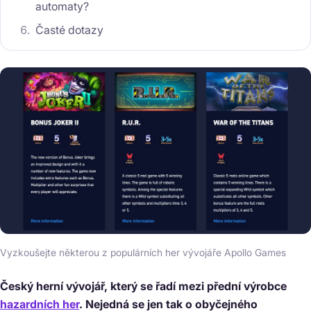
automaty?
Časté dotazy
Vyzkoušejte některou z populárních her vývojáře Apollo Games
Český herní vývojář, který se řadí mezi přední výrobce
hazardních her
. Nejedná se jen tak o obyčejného