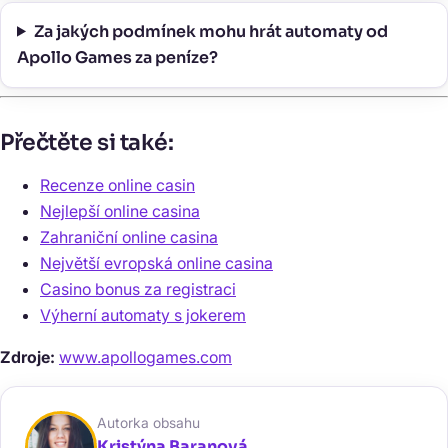
Za jakých podmínek mohu hrát automaty od
Apollo Games za peníze?
Přečtěte si také:
Recenze online casin
Nejlepší online casina
Zahraniční online casina
Největší evropská online casina
Casino bonus za registraci
Výherní automaty s jokerem
Zdroje:
www.apollogames.com
Autorka obsahu
Kristýna Baranová