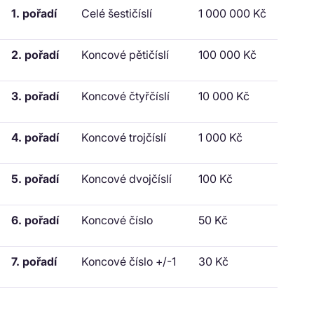
1. pořadí
Celé šestičíslí
1 000 000 Kč
2. pořadí
Koncové pětičíslí
100 000 Kč
3. pořadí
Koncové čtyřčíslí
10 000 Kč
4. pořadí
Koncové trojčíslí
1 000 Kč
5. pořadí
Koncové dvojčíslí
100 Kč
6. pořadí
Koncové číslo
50 Kč
7. pořadí
Koncové číslo +/-1
30 Kč