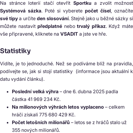
Na stránce loterií stačí otevřít
Sportku
a zvolit možnost
Systémová sázka
. Poté si vyberete
počet čísel
, označíte
své tipy
a určíte
den slosování
. Stejně jako u běžné sázky s
můžete nastavit
předplatné
nebo
trvalý příkaz
. Když mát
vše připravené, kliknete na
VSADIT
a jste ve hře.
Statistiky
Vidíte, je to jednoduché. Než se podíváme blíž na pravidla,
podívejte se, jak si stojí statistiky (informace jsou aktuální k
datu vydání článku).
Poslední velká výhra
– dne 6. dubna 2025 padla
částka 41 969 234 Kč.
Na milionových výhrách letos vyplaceno
– celkem
hráči získali 775 680 429 Kč.
Počet letošních milionářů
– letos se z hráčů stalo už
355 nových milionářů.