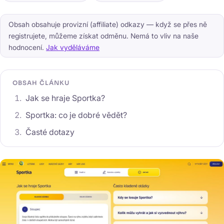
Obsah obsahuje provizní (affiliate) odkazy — když se přes ně
registrujete, můžeme získat odměnu. Nemá to vliv na naše
hodnocení.
Jak vyděláváme
OBSAH ČLÁNKU
Jak se hraje Sportka?
Sportka: co je dobré vědět?
Časté dotazy