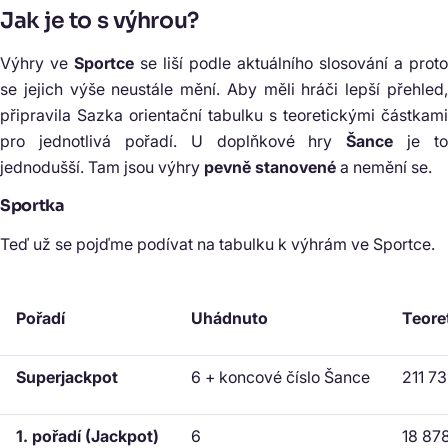
Jak je to s výhrou?
Výhry ve
Sportce
se liší podle aktuálního slosování a proto
se jejich výše neustále mění. Aby měli hráči lepší přehled,
připravila Sazka orientační tabulku s teoretickými částkami
pro jednotlivá pořadí. U doplňkové hry
Šance
je to
jednodušší. Tam jsou výhry
pevně stanovené
a nemění se.
Sportka
Teď už se pojďme podívat na tabulku k výhrám ve Sportce.
Pořadí
Uhádnuto
Teore
Superjackpot
6 + koncové číslo Šance
211 7
1. pořadí (Jackpot)
6
18 87