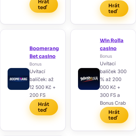
Hrát
Hrát
teď
teď
Win Rolla
Boomerang
casino
Bet casino
Bonus
Uvítací
Bonus
Uvítací
balíček 300
balíček: až
% až 200
12 500 Kč +
000 Kč +
200 FS
300 FS a
Bonus Crab
Hrát
teď
Hrát
teď