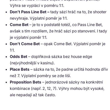
Výhra se vyplácí v poměru 1:1.
Don’t Pass Line Bet –
tady sází hráč na to, že shooter
nevyhraje. Výplatní poměr je 1:1.
Come Bet
– je to v podstatě totéž, co Pass Line Bet,
avšak s tím rozdílem, že hráč sází po stanovení. I tady
je výplatní poměr 1:1.
Don’t Come Bet
– opak Come Bet. Výplatní poměr je
1:1.
Odds Bet
– doplňková sázka bez house edge
(nejvýhodnější v kasinu).
Place Bets
– sázka na to, že padne určitá hodnota dřív
než 7. Výplatní poměry se zde liší.
Proposition Bets
– jednorázové sázky na konkrétní
kombinace (např. 2, 12, 7). Výhry mohou být vysoké,
ale nepadají až tak často.