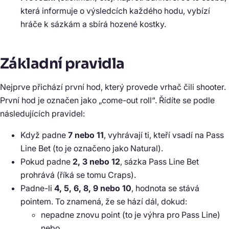
která informuje o výsledcích každého hodu, vybízí
hráče k sázkám a sbírá hozené kostky.
Základní pravidla
Nejprve přichází první hod, který provede vrhač čili shooter.
První hod je označen jako „come-out roll“. Řídíte se podle
následujících pravidel:
Když padne
7 nebo 11
, vyhrávají ti, kteří vsadí na Pass
Line Bet (to je označeno jako Natural).
Pokud padne
2, 3 nebo 12
, sázka Pass Line Bet
prohrává (říká se tomu Craps).
Padne-li
4, 5, 6, 8, 9 nebo 10
, hodnota se stává
pointem. To znamená, že se hází dál, dokud:
nepadne znovu point (to je výhra pro Pass Line)
nebo