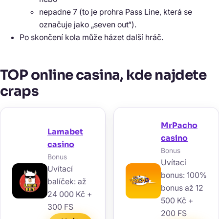
nepadne 7 (to je prohra Pass Line, která se
označuje jako „seven out“).
Po skončení kola může házet další hráč.
TOP online casina, kde najdete
craps
MrPacho
Lamabet
casino
casino
Bonus
Bonus
Uvítací
Uvítací
bonus: 100%
balíček: až
bonus až 12
24 000 Kč +
500 Kč +
300 FS
200 FS