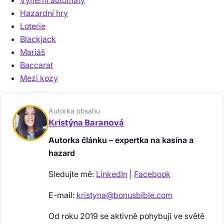
Výherní automaty
Hazardní hry
Loterie
Blackjack
Mariáš
Baccarat
Mezi kozy
Autorka obsahu
Kristýna Baranová
Autorka článku – expertka na kasína a
hazard
Sledujte mě:
LinkedIn
|
Facebook
E-mail:
kristyna@bonusbible.com
Od roku 2019 se aktivně pohybuji ve světě