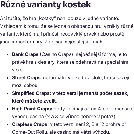
Různé varianty kostek
Asi tušíte, že hra „kostky“ není pouze v jedné variantě.
Vzhledem k tomu, že se jedná o oblíbenou hru, vznikly různé
varianty, které mají přinést neobvyklý prvek nebo prostě
jinou atmosféru hry. Zde jsou nejčastější z nich:
Bank Craps
(Casino Craps): nejběžnější forma, je to
právě hra s dealery, která se odehrává na speciálním
stole.
Street Craps
: neformální verze bez stolu, hráči sázejí
mezi sebou.
Simplified Craps: v této verzi je menší počet sázek,
které můžete zvolit.
High Point Craps:
body začínají až od 4, což zmenšuje
výhodu casina (2 a 3 se vůbec nebere v potaz).
Crapless Craps:
v této verzi není 2, 3 a 12 prohra při
Come-Out Rollu, ale casino má větší výhodu.