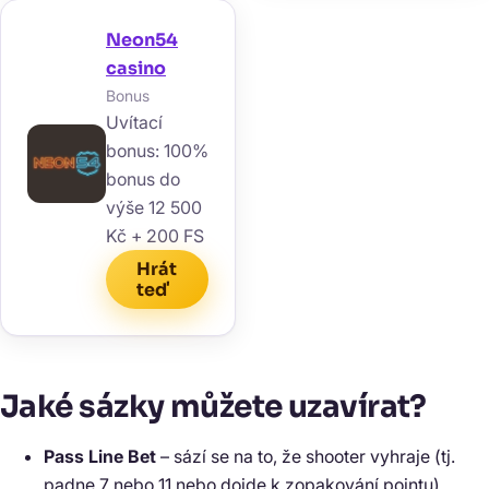
Neon54
casino
Bonus
Uvítací
bonus: 100%
bonus do
výše 12 500
Kč + 200 FS
Hrát
teď
Jaké sázky můžete uzavírat?
Pass Line Bet
– sází se na to, že shooter vyhraje (tj.
padne 7 nebo 11 nebo dojde k zopakování pointu).