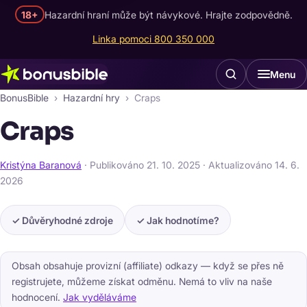
18+
Hazardní hraní může být návykové. Hrajte zodpovědně.
Linka pomoci 800 350 000
Menu
BonusBible
Hazardní hry
Craps
Craps
Kristýna Baranová
· Publikováno
21. 10. 2025
· Aktualizováno
14. 6.
2026
✓ Důvěryhodné zdroje
✓ Jak hodnotíme?
Obsah obsahuje provizní (affiliate) odkazy — když se přes ně
registrujete, můžeme získat odměnu. Nemá to vliv na naše
hodnocení.
Jak vyděláváme