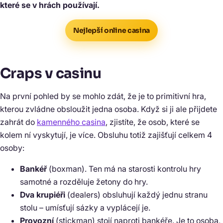
které se v hrách používají.
Nejlepší online casina
Craps v casinu
Na první pohled by se mohlo zdát, že je to primitivní hra,
kterou zvládne obsloužit jedna osoba. Když si ji ale přijdete
zahrát do
kamenného casina
, zjistíte, že osob, které se
kolem ní vyskytují, je více. Obsluhu totiž zajišťují celkem 4
osoby:
Bankéř
(boxman). Ten má na starosti kontrolu hry
samotné a rozděluje žetony do hry.
Dva krupiéři
(dealers) obsluhují každý jednu stranu
stolu – umísťují sázky a vyplácejí je.
Provozní
(stickman) stojí naproti bankéře. Je to osoba,