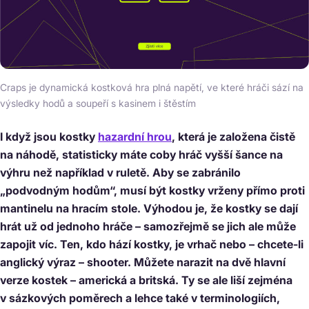
Craps je dynamická kostková hra plná napětí, ve které hráči sází na
výsledky hodů a soupeří s kasinem i štěstím
I když jsou kostky
hazardní hrou
, která je založena čistě
na náhodě, statisticky máte coby hráč vyšší šance na
výhru než například v ruletě. Aby se zabránilo
„podvodným hodům“, musí být kostky vrženy přímo proti
mantinelu na hracím stole. Výhodou je, že kostky se dají
hrát už od jednoho hráče – samozřejmě se jich ale může
zapojit víc. Ten, kdo hází kostky, je vrhač nebo – chcete-li
anglický výraz – shooter. Můžete narazit na dvě hlavní
verze kostek – americká a britská. Ty se ale liší zejména
v sázkových poměrech a lehce také v terminologiích,