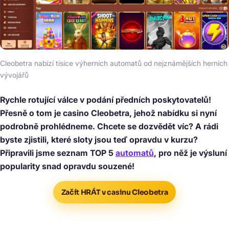
Cleobetra nabízí tisíce výherních automatů od nejznámějších herních
vývojářů
Rychle rotující válce v podání předních poskytovatelů!
Přesně o tom je casino Cleobetra, jehož nabídku si nyní
podrobně prohlédneme. Chcete se dozvědět víc? A rádi
byste zjistili, které sloty jsou teď opravdu v kurzu?
Připravili jsme seznam TOP 5
automatů
, pro něž je výsluní
popularity snad opravdu souzené!
Začít HRÁT v casinu Cleobetra