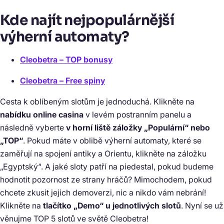
Kde najít nejpopulárnější
výherní automaty?
Cleobetra – TOP bonusy
Cleobetra – Free spiny
Cesta k oblíbeným slotům je jednoduchá. Klikněte na
nabídku online casina
v levém postranním panelu a
následně vyberte
v horní liště záložky „Populární“ nebo
„TOP“
. Pokud máte v oblibě výherní automaty, které se
zaměřují na spojení antiky a Orientu, klikněte na záložku
„Egyptský“. A jaké sloty patří na piedestal, pokud budeme
hodnotit pozornost ze strany hráčů? Mimochodem, pokud
chcete zkusit jejich demoverzi, nic a nikdo vám nebrání!
Klikněte na
tlačítko „Demo“ u jednotlivých slotů
. Nyní se už
věnujme TOP 5 slotů ve světě Cleobetra!