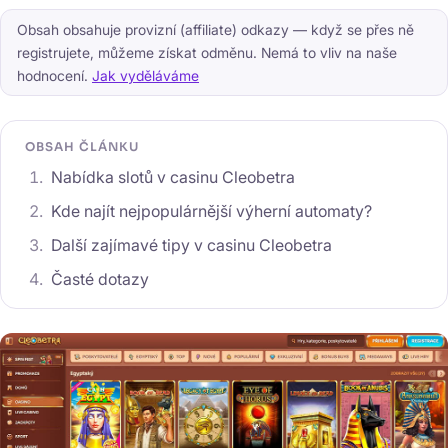
Obsah obsahuje provizní (affiliate) odkazy — když se přes ně
registrujete, můžeme získat odměnu. Nemá to vliv na naše
hodnocení.
Jak vyděláváme
OBSAH ČLÁNKU
Nabídka slotů v casinu Cleobetra
Kde najít nejpopulárnější výherní automaty?
Další zajímavé tipy v casinu Cleobetra
Časté dotazy