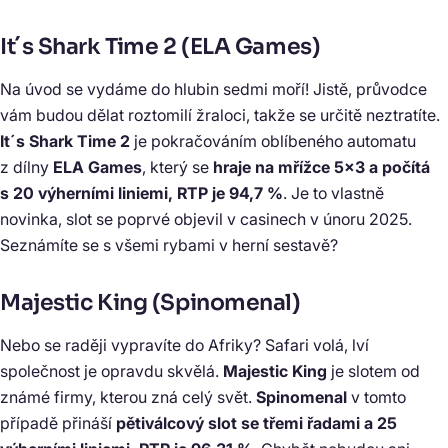
It´s Shark Time 2 (ELA Games)
Na úvod se vydáme do hlubin sedmi moří! Jistě, průvodce
vám budou dělat roztomilí žraloci, takže se určitě neztratíte.
It´s Shark Time 2
je pokračováním oblíbeného automatu
z dílny
ELA Games
, který se
hraje na mřížce 5×3 a počítá
s 20 výherními liniemi, RTP je 94,7 %
. Je to vlastně
novinka, slot se poprvé objevil v casinech v únoru 2025.
Seznámíte se s všemi rybami v herní sestavě?
Majestic King (Spinomenal)
Nebo se raději vypravíte do Afriky? Safari volá, lví
společnost je opravdu skvělá.
Majestic King
je slotem od
známé firmy, kterou zná celý svět.
Spinomenal
v tomto
případě přináší
pětiválcový slot se třemi řadami a 25