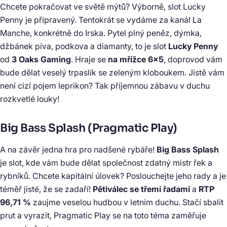
Chcete pokračovat ve světě mýtů? Výborně, slot Lucky
Penny je připravený. Tentokrát se vydáme za kanál La
Manche, konkrétně do Irska. Pytel plný peněz, dýmka,
džbánek piva, podkova a diamanty, to je slot
Lucky Penny
od
3 Oaks Gaming
. Hraje se
na mřížce 6×5
, doprovod vám
bude dělat veselý trpaslík se zeleným kloboukem. Jistě vám
není cizí pojem leprikon? Tak příjemnou zábavu v duchu
rozkvetlé louky!
Big Bass Splash (Pragmatic Play)
A na závěr jedna hra pro nadšené rybáře!
Big Bass Splash
je slot, kde vám bude dělat společnost zdatný mistr řek a
rybníků. Chcete kapitální úlovek? Poslouchejte jeho rady a je
téměř jisté, že se zadaří!
Pětiválec se třemi řadami
a
RTP
96,71 %
zaujme veselou hudbou v letním duchu. Stačí sbalit
prut a vyrazit, Pragmatic Play se na toto téma zaměřuje