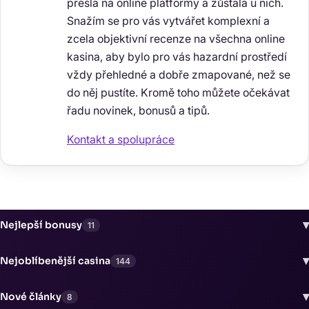
přešla na online platformy a zůstala u nich.
Snažím se pro vás vytvářet komplexní a
zcela objektivní recenze na všechna online
kasina, aby bylo pro vás hazardní prostředí
vždy přehledné a dobře zmapované, než se
do něj pustíte. Kromě toho můžete očekávat
řadu novinek, bonusů a tipů.
Kontakt a spolupráce
▾
Nejlepší bonusy
11
▾
Nejoblíbenější casina
144
▾
Nové články
8