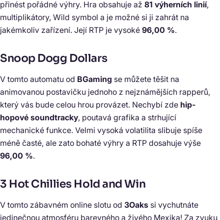
přinést pořádné výhry. Hra obsahuje až
81 výherních linií
,
multiplikátory, Wild symbol a je možné si ji zahrát na
jakémkoliv zařízení. Její RTP je vysoké
96,00 %
.
Snoop Dogg Dollars
V tomto automatu od
BGaming
se můžete těšit na
animovanou postavičku jednoho z nejznámějších rapperů,
který vás bude celou hrou provázet. Nechybí zde
hip-
hopové soundtracky
, poutavá grafika a strhující
mechanické funkce. Velmi vysoká volatilita slibuje spíše
méně časté, ale zato bohaté výhry a RTP dosahuje výše
96,00 %
.
3 Hot Chillies Hold and Win
V tomto zábavném online slotu od
3Oaks
si vychutnáte
jedinečnou atmosféru barevného a živého Mexika! Za zvuku