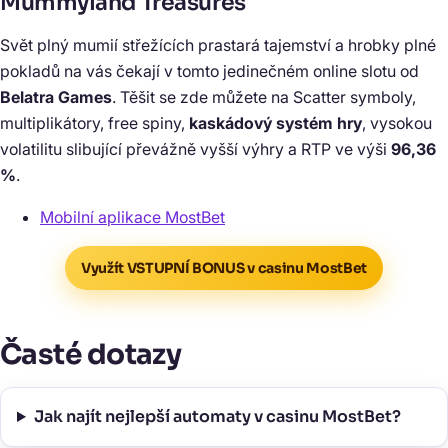
Mummyland Treasures
Svět plný mumií střežících prastará tajemství a hrobky plné
pokladů na vás čekají v tomto jedinečném online slotu od
Belatra Games
. Těšit se zde můžete na Scatter symboly,
multiplikátory, free spiny,
kaskádový systém hry
, vysokou
volatilitu slibující převážně vyšší výhry a RTP ve výši
96,36
%
.
Mobilní aplikace MostBet
Využít VSTUPNÍ BONUS v casinu MostBet
Časté dotazy
Jak najít nejlepší automaty v casinu MostBet?