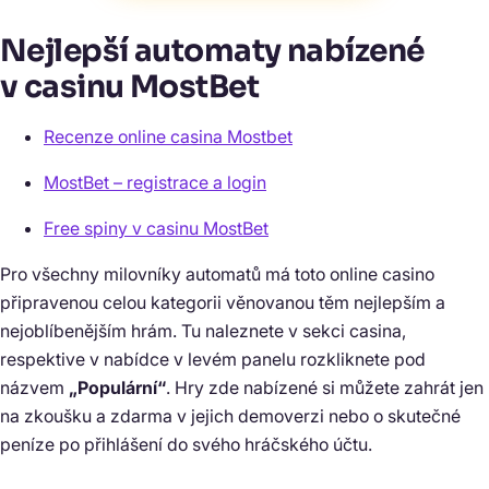
Nejlepší automaty nabízené
v casinu MostBet
Recenze online casina Mostbet
MostBet – registrace a login
Free spiny v casinu MostBet
Pro všechny milovníky automatů má toto online casino
připravenou celou kategorii věnovanou těm nejlepším a
nejoblíbenějším hrám. Tu naleznete v sekci casina,
respektive v nabídce v levém panelu rozkliknete pod
názvem
„Populární“
. Hry zde nabízené si můžete zahrát jen
na zkoušku a zdarma v jejich demoverzi nebo o skutečné
peníze po přihlášení do svého hráčského účtu.