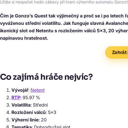
Užijte si nespočet hodin zábavy při hraní výherního automatu Gonzo’
Čím je Gonzo’s Quest tak výjimečný a proč se i po letech ř
vyváženou střední volatilitu. Jak funguje slavná Avalanche
ikonický slot od Netentu s rozložením válců 5×3, 20 výhern
napínavou hratelnost.
Zahrát 
Co zajímá hráče nejvíc?
Vývojář
:
Netent
RTP
: 95.97 %
Volatilita
: Střední
Rozložení válců
: 5×3
Výherní linie
: 20
Tematika
: Dobrodružný slot