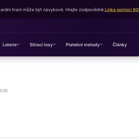
ardní hraní může být návykové. Hrajte zodpovědně.
Linka pomoci 8
Loterie
Stírací losy
Platební metody
Články
2026