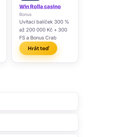
Win Rolla casino
Bonus
Uvítací balíček 300 %
až 200 000 Kč + 300
FS a Bonus Crab
Hrát teď