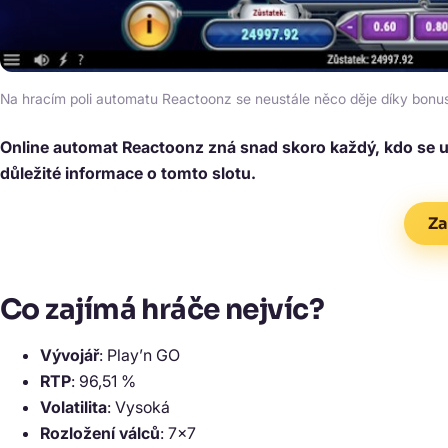
Na hracím poli automatu Reactoonz se neustále něco děje díky bon
Online automat Reactoonz zná snad skoro každý, kdo se u
důležité informace o tomto slotu.
Za
Co zajímá hráče nejvíc?
Vývojář
: Play’n GO
RTP
: 96,51 %
Volatilita
: Vysoká
Rozložení válců
: 7×7