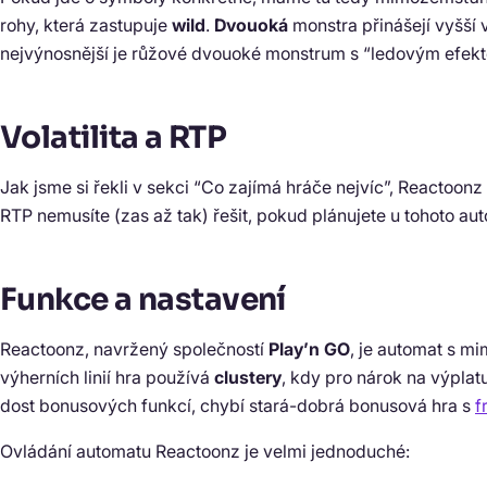
rohy, která zastupuje
wild
.
Dvouoká
monstra přinášejí vyšší 
nejvýnosnější je růžové dvouoké monstrum s “ledovým efekt
Volatilita a RTP
Jak jsme si řekli v sekci “Co zajímá hráče nejvíc”, Reactoonz
RTP nemusíte (zas až tak) řešit, pokud plánujete u tohoto au
Funkce a nastavení
Reactoonz, navržený společností
Play’n GO
, je automat s m
výherních linií hra používá
clustery
, kdy pro nárok na výplat
dost bonusových funkcí, chybí stará-dobrá bonusová hra s
f
Ovládání automatu Reactoonz je velmi jednoduché: