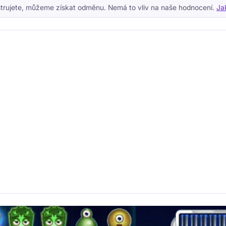
istrujete, můžeme získat odměnu. Nemá to vliv na naše hodnocení.
Ja