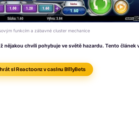
usovým funkcím a zábavné cluster mechanice
ž nějakou chvíli pohybuje ve světě hazardu. Tento článek
hrát si Reactoonz v casinu BillyBets