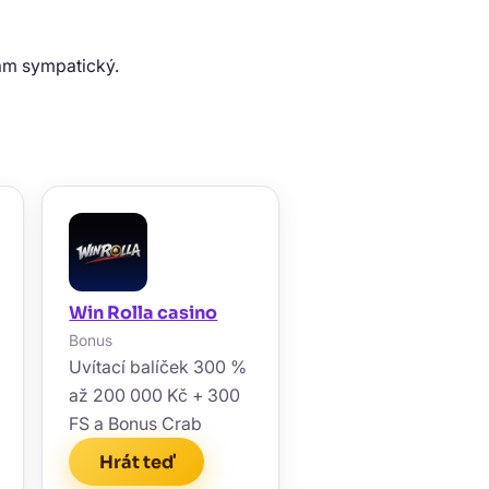
 vám sympatický.
Win Rolla casino
Bonus
Uvítací balíček 300 %
až 200 000 Kč + 300
FS a Bonus Crab
Hrát teď