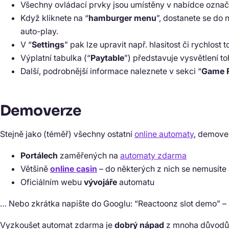
Všechny ovládací prvky jsou umístěny v nabídce ozna
Když kliknete na “
hamburger menu
”, dostanete se do 
auto-play.
V “
Settings
” pak lze upravit např. hlasitost či rychlost t
Výplatní tabulka (“
Paytable
”) představuje vysvětlení t
Další, podrobnější informace naleznete v sekci “
Game 
Demoverze
Stejně jako (téměř) všechny ostatní
online automaty
, demove
Portálech
zaměřených na
automaty zdarma
Většině
online casin
– do některých z nich se nemusíte 
Oficiálním webu
vývojáře
automatu
… Nebo zkrátka napište do Googlu: “Reactoonz slot demo” – 
Vyzkoušet automat zdarma je
dobrý nápad
z mnoha důvodů: 