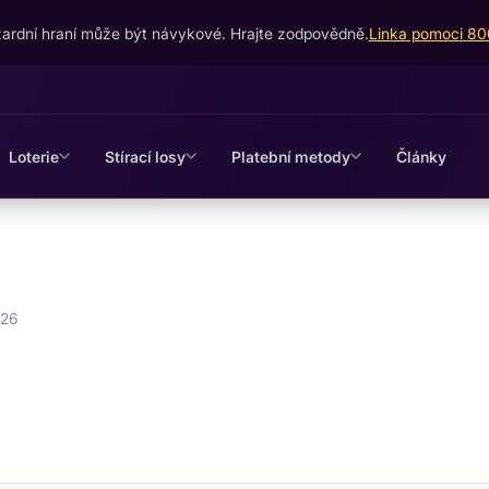
ardní hraní může být návykové. Hrajte zodpovědně.
Linka pomoci 8
Loterie
Stírací losy
Platební metody
Články
026