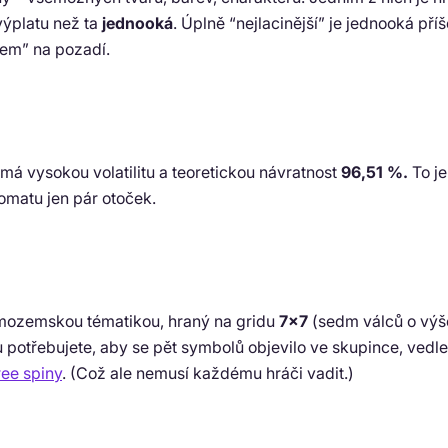
výplatu než ta
jednooká
. Úplně “nejlacinější” je jednooká př
em” na pozadí.
 má vysokou volatilitu a teoretickou návratnost
96,51 %.
To je
tomatu jen pár otoček.
imozemskou tématikou, hraný na gridu
7×7
(sedm válců o výš
u potřebujete, aby se pět symbolů objevilo ve skupince, ved
ree spiny
. (Což ale nemusí každému hráči vadit.)