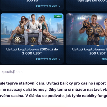
 zpestřují hraní
ale teprve startovní čára. Uvítací balíčky pro casino i sport
 ně navazují další bonusy. Díky tomu si můžete nastavit vl
nového casina. V článku se podíváte, jak tyhle nabídky fungu