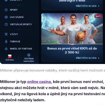
Millioner připravuje bonusové nabídky, které rozšiřují herní možnosti a
Millioner je typ
online casina
, kde první bonus není vrchol, 
stejnou akci můžete hrát v měně, která vám sedí nejvíc. Na
víkend, jiný na ligová kola a úplně jiný na první testování 
zbytečně neležely ladem.