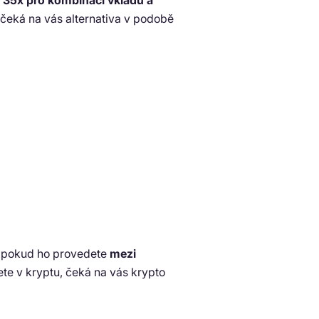
 35x pro kombinaci vkladu a
 čeká na vás alternativa v podobě
, pokud ho provedete
mezi
jete v kryptu, čeká na vás krypto