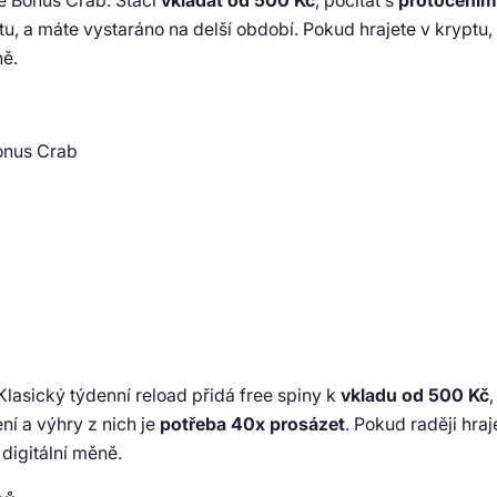
e Bonus Crab. Stačí
vkládat od 500 Kč
, počítat s
protočením
, a máte vystaráno na delší období. Pokud hrajete v kryptu,
ně.
Bonus Crab
Klasický týdenní reload přidá free spiny k
vkladu od 500 Kč
ní a výhry z nich je
potřeba 40x prosázet
. Pokud raději hra
 digitální měně.