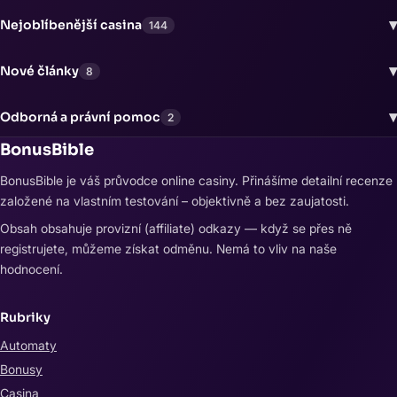
▾
Nejoblíbenější casina
144
▾
Nové články
8
▾
Odborná a právní pomoc
2
BonusBible
BonusBible je váš průvodce online casiny. Přinášíme detailní recenze
založené na vlastním testování – objektivně a bez zaujatosti.
Obsah obsahuje provizní (affiliate) odkazy — když se přes ně
registrujete, můžeme získat odměnu. Nemá to vliv na naše
hodnocení.
Rubriky
Automaty
Bonusy
Casina