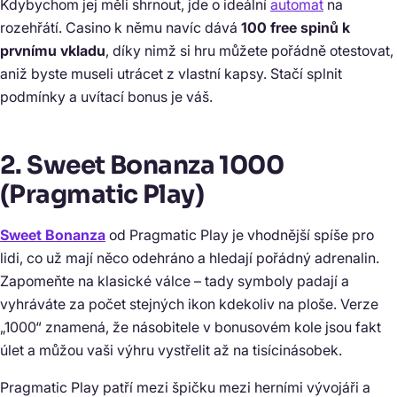
Kdybychom jej měli shrnout, jde o ideální
automat
na
rozehřátí. Casino k němu navíc dává
100 free spinů k
prvnímu vkladu
, díky nimž si hru můžete pořádně otestovat,
aniž byste museli utrácet z vlastní kapsy. Stačí splnit
podmínky a uvítací bonus je váš.
2. Sweet Bonanza 1000
(Pragmatic Play)
Sweet Bonanza
od Pragmatic Play je vhodnější spíše pro
lidi, co už mají něco odehráno a hledají pořádný adrenalin.
Zapomeňte na klasické válce – tady symboly padají a
vyhráváte za počet stejných ikon kdekoliv na ploše. Verze
„1000“ znamená, že násobitele v bonusovém kole jsou fakt
úlet a můžou vaši výhru vystřelit až na tisícinásobek.
Pragmatic Play patří mezi špičku mezi herními vývojáři a