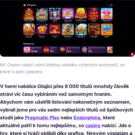
NV Casino nabízí velmi štědrou nabídku výherních automatů, ze
které si jistě vyberete
V herní nabídce čítající přes 8 000 titulů mnohdy člověk
stráví víc času vybíráním než samotným hraním.
Abychom vám ušetřili listování nekonečným seznamem,
vybrali jsme pro vás sedm nejlepších titulů od špičkových
studií jako
Pragmatic Play
nebo
Endorphina
, které
aktuálně patří k tomu nejlepšímu, co
casino
nabízí. Jde o
hry, které si hráči oblíbili díky grafice, férovým výplatám a