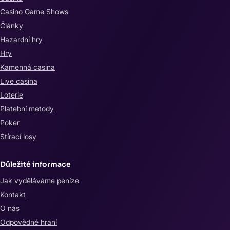
Casino Game Shows
Články
Hazardní hry
Hry
Kamenná casina
Live casina
Loterie
Platební metody
Poker
Stírací losy
Důležité informace
Jak vyděláváme peníze
Kontakt
O nás
Odpovědné hraní