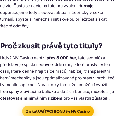
nejvíc. Často se navíc na tuto hru vypisují
turnaje
–
doporučujeme tedy sledovat aktuální žebříčky v sekci
turnajů, abyste si nenechali ujít skvělou příležitost získat
štědré odměny.
Proč zkusit právě tyto tituly?
I když NV Casino nabízí
přes 8 000 her
, tato sedmička
představuje špičku ledovce. Jde o hry, které prošly testem
času, které denně hrají tisíce hráčů, nabízejí transparentní
herní mechaniky a jsou optimalizované pro hraní v prohlížeči
i v mobilní aplikaci. Navíc, díky tomu, že umožňují využít
free spiny z uvítacího balíčku a dalších bonusů, můžete si je
otestovat s minimálním rizikem
pro váš vlastní zůstatek.
Získat UVÍTACÍ BONUS v NV Casino