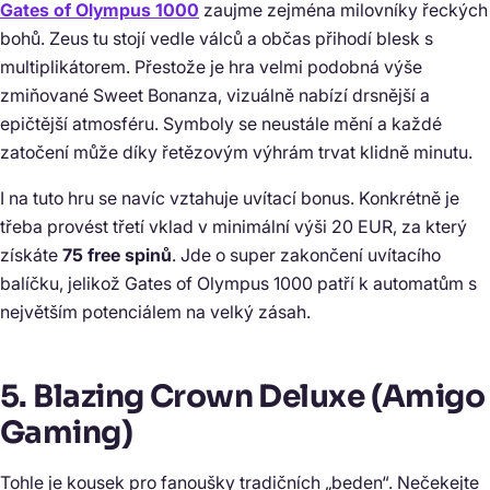
Gates of Olympus 1000
zaujme zejména milovníky řeckých
bohů. Zeus tu stojí vedle válců a občas přihodí blesk s
multiplikátorem. Přestože je hra velmi podobná výše
zmiňované Sweet Bonanza, vizuálně nabízí drsnější a
epičtější atmosféru. Symboly se neustále mění a každé
zatočení může díky řetězovým výhrám trvat klidně minutu.
I na tuto hru se navíc vztahuje uvítací bonus. Konkrétně je
třeba provést třetí vklad v minimální výši 20 EUR, za který
získáte
75 free spinů
. Jde o super zakončení uvítacího
balíčku, jelikož Gates of Olympus 1000 patří k automatům s
největším potenciálem na velký zásah.
5. Blazing Crown Deluxe (Amigo
Gaming)
Tohle je kousek pro fanoušky tradičních „beden“. Nečekejte