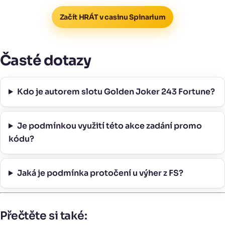
Začít HRÁT v casinu Spinarium
Časté dotazy
Kdo je autorem slotu Golden Joker 243 Fortune?
Je podmínkou využití této akce zadání promo
kódu?
Jaká je podmínka protočení u výher z FS?
Přečtěte si také: