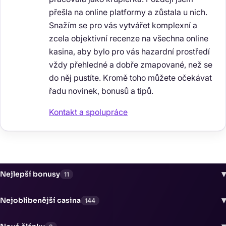
přešla na online platformy a zůstala u nich.
Snažím se pro vás vytvářet komplexní a
zcela objektivní recenze na všechna online
kasina, aby bylo pro vás hazardní prostředí
vždy přehledné a dobře zmapované, než se
do něj pustíte. Kromě toho můžete očekávat
řadu novinek, bonusů a tipů.
Kontakt a spolupráce
▾
Nejlepší bonusy
11
▾
Nejoblíbenější casina
144