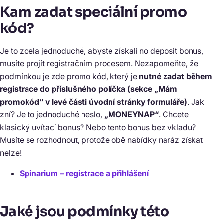
Kam zadat speciální promo
kód?
Je to zcela jednoduché, abyste získali no deposit bonus,
musíte projít registračním procesem. Nezapomeňte, že
podmínkou je zde promo kód, který je
nutné
zadat během
registrace do příslušného políčka (sekce „Mám
promokód“ v levé části úvodní stránky formuláře)
. Jak
zní? Je to jednoduché heslo,
„MONEYNAP“
. Chcete
klasický uvítací bonus? Nebo tento bonus bez vkladu?
Musíte se rozhodnout, protože obě nabídky naráz získat
nelze!
Spinarium – registrace a přihlášení
Jaké jsou podmínky této