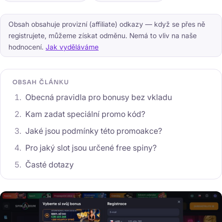
Obsah obsahuje provizní (affiliate) odkazy — když se přes ně
registrujete, můžeme získat odměnu. Nemá to vliv na naše
hodnocení.
Jak vyděláváme
OBSAH ČLÁNKU
Obecná pravidla pro bonusy bez vkladu
Kam zadat speciální promo kód?
Jaké jsou podmínky této promoakce?
Pro jaký slot jsou určené free spiny?
Časté dotazy