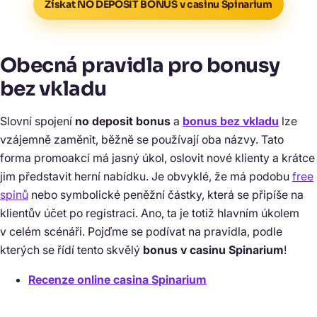
Získat NO DEPOSIT BONUS v casinu Spinarium
Obecná pravidla pro bonusy
bez vkladu
Slovní spojení
no deposit bonus
a
bonus bez vkladu
lze
vzájemně zaměnit, běžně se používají oba názvy. Tato
forma promoakcí má jasný úkol, oslovit nové klienty a krátce
jim představit herní nabídku. Je obvyklé, že má podobu
free
spinů
nebo symbolické peněžní částky, která se připíše na
klientův účet po registraci. Ano, ta je totiž hlavním úkolem
v celém scénáři. Pojďme se podívat na pravidla, podle
kterých se řídí tento skvělý
bonus v casinu Spinarium
!
Recenze online casina Spinarium