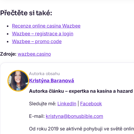
Přečtěte si také:
Recenze online casina Wazbee
Wazbee – registrace a login
Wazbee – promo code
Zdroje:
wazbee.casino
Autorka obsahu
Kristýna Baranová
Autorka článku – expertka na kasína a hazard
Sledujte mě:
LinkedIn
|
Facebook
E-mail:
kristyna@bonusbible.com
Od roku 2019 se aktivně pohybuji ve světě onlin