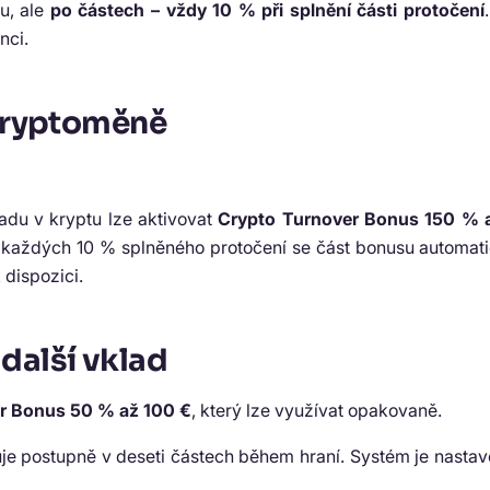
u, ale
po částech – vždy 10 % při splnění části protočení
nci.
 kryptoměně
ladu v kryptu lze aktivovat
Crypto Turnover Bonus 150 % 
Po každých 10 % splněného protočení se část bonusu automat
 dispozici.
další vklad
r Bonus 50 % až 100 €
, který lze využívat opakovaně.
uje postupně v deseti částech během hraní. Systém je nastave