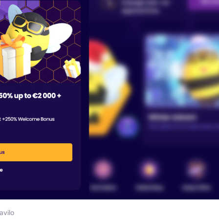
avilo