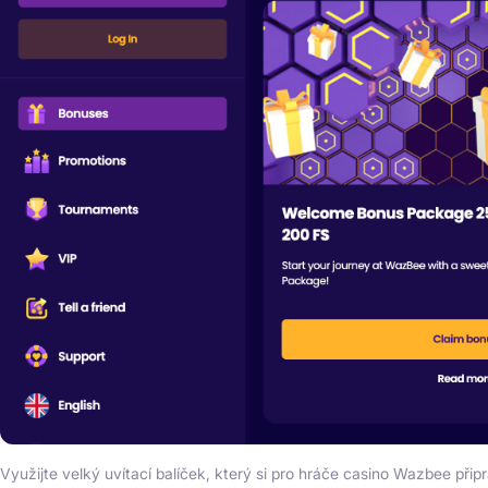
Využijte velký uvítací balíček, který si pro hráče casino Wazbee připr