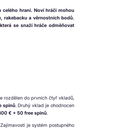
 celého hraní. Noví hráči mohou
u, rakebacku a věrnostních bodů.
 která se snaží hráče odměňovat
je rozdělen do prvních čtyř vkladů,
e spinů
. Druhý vklad je ohodnocen
00 € + 50 free spinů
.
. Zajímavostí je systém postupného