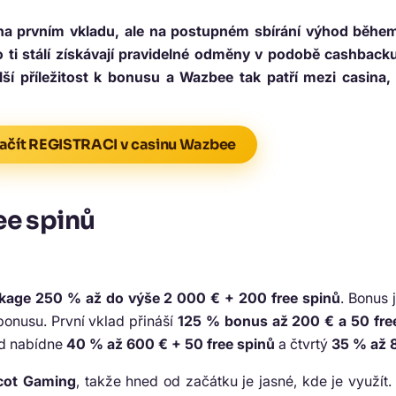
a prvním vkladu, ale na postupném sbírání výhod během
o ti stálí získávají pravidelné odměny v podobě cashback
í příležitost k bonusu a Wazbee tak patří mezi casina,
ačít REGISTRACI v casinu Wazbee
ee spinů
age 250 % až do výše 2 000 € + 200 free spinů
. Bonus 
onusu. První vklad přináší
125 % bonus až 200 € a 50 fre
lad nabídne
40 % až 600 € + 50 free spinů
a čtvrtý
35 % až 8
cot Gaming
, takže hned od začátku je jasné, kde je využít