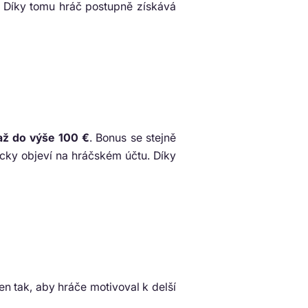
. Díky tomu hráč postupně získává
až do výše 100 €
. Bonus se stejně
icky objeví na hráčském účtu. Díky
n tak, aby hráče motivoval k delší