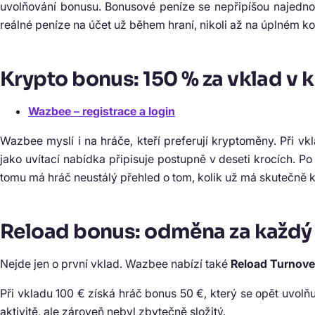
uvolňování bonusu. Bonusové peníze se nepřipíšou najedno
reálné peníze na účet už během hraní, nikoli až na úplném ko
Krypto bonus: 150 % za vklad v
Wazbee – registrace a login
Wazbee myslí i na hráče, kteří preferují kryptoměny. Při vk
jako uvítací nabídka připisuje postupně v deseti krocích. 
tomu má hráč neustálý přehled o tom, kolik už má skutečně k
Reload bonus: odměna za každý 
Nejde jen o první vklad. Wazbee nabízí také
Reload Turnove
Při vkladu 100 € získá hráč bonus 50 €, který se opět uvolň
aktivitě, ale zároveň nebyl zbytečně složitý.